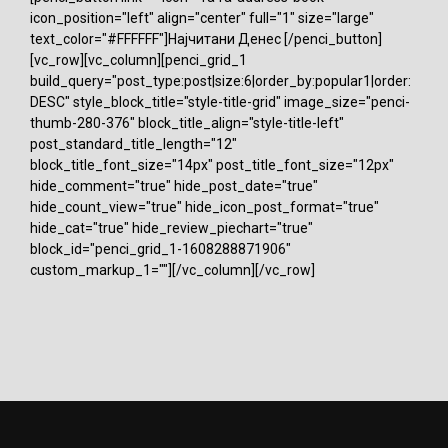
icon_position="left" align="center" full="1" size="large"
text_color="#FFFFFF"]Најчитани Денес [/penci_button]
[vc_row][vc_column][penci_grid_1
build_query="post_type:post|size:6|order_by:popular1|order:
DESC" style_block_title="style-title-grid" image_size="penci-
thumb-280-376" block_title_align="style-title-left"
post_standard_title_length="12"
block_title_font_size="14px" post_title_font_size="12px"
hide_comment="true" hide_post_date="true"
hide_count_view="true" hide_icon_post_format="true"
hide_cat="true" hide_review_piechart="true"
block_id="penci_grid_1-1608288871906"
custom_markup_1=""][/vc_column][/vc_row]