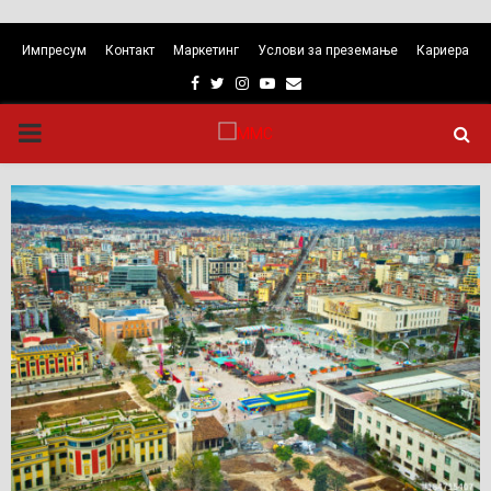
Импресум
Контакт
Маркетинг
Услови за преземање
Кариера
Facebook
Twitter
Instagram
Youtube
Email
PRIMARY
MENU