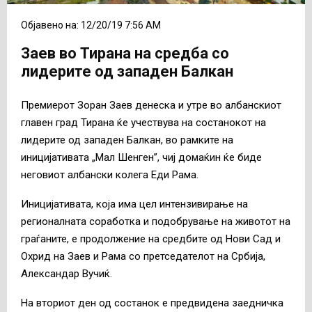
Објавено на: 12/20/19 7:56 AM
Заев во Тирана на средба со
лидерите од западен Балкан
Премиерот Зоран Заев денеска и утре во албанскиот
главен град Тирана ќе учествува на состанокот на
лидерите од западен Балкан, во рамките на
иницијативата „Мал Шенген”, чиј домаќин ќе биде
неговиот албански колега Еди Рама.
Иницијативата, која има цел интензивирање на
регионалната соработка и подобрување на животот на
граѓаните, е продолжение на средбите од Нови Сад и
Охрид на Заев и Рама со претседателот на Србија,
Александар Вучиќ.
На вториот ден од состанок е предвидена заедничка