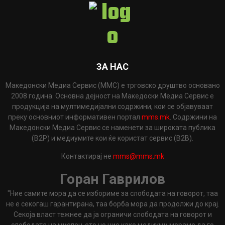
ЗА НАС
Македонски Медиа Сервис (ММС) е трговско друштво основано
2008 година. Основна дејност на Македоски Медиа Сервис е
продукција на мултимедијални содржини, кои се објавуваат
преку основниот информативен портал
mms.mk
. Содржини на
Македонски Медиа Сервис се наменети за широката публика
(B2P) и медиумите кои ќе користат сервис (B2B).
Контактирај не
mms@mms.mk
Горан Гаврилов
"Ние самите мора да се избориме за слободата на говорот, таа
не е секогаш гарантирана, таа борба мора да продолжи до крај.
Секоја власт тежнее да ја ограничи слободата на говорот и
слободата на мислењето но ние како медиуми мораме да го