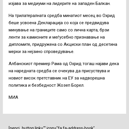
изјава за медиуми на лидерите на западен Балкан.
На трилатералната средба минатиот месец во Охрид
беше усвоена Декларација со која се предвидува
минување на границите само со лична карта, брзи
ленти за камионите и меѓусебно признавање на
дипломите, придружена со Акциски план од десетина
мерки за нејзино спроведување.
Албанскиот премиер Рама од Охрид тогаш најави дека
на наредната средба се очекува да присуствува и
новиот висок претставник на ЕУ за надворешна
политика и безбедност Жозеп Борел.
МИА
[penci_button link="" icon="fa fa-address-book"