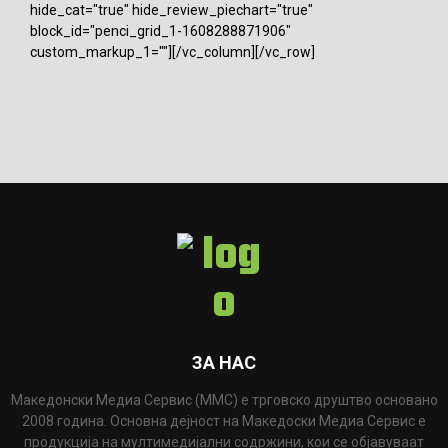
hide_cat="true" hide_review_piechart="true"
block_id="penci_grid_1-1608288871906"
custom_markup_1=""][/vc_column][/vc_row]
ЗА НАС
Македонски Медиа Сервис (ММС) е трговско друштво основано
2008 година. Основна дејност на Македоски Медиа Сервис е
продукција на мултимедијални содржини, кои се објавуваат