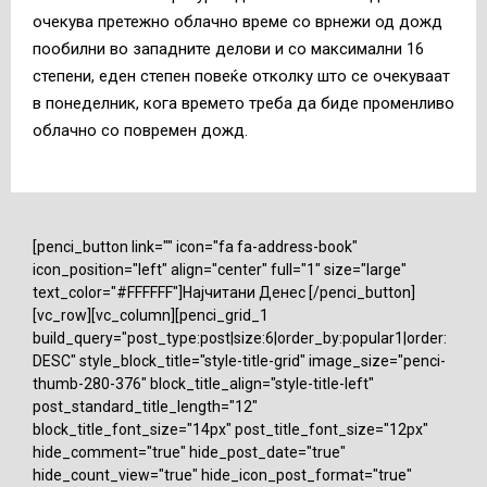
очекува претежно облачно време со врнежи од дожд
пообилни во западните делови и со максимални 16
степени, еден степен повеќе отколку што се очекуваат
в понеделник, кога времето треба да биде променливо
облачно со повремен дожд.
[penci_button link="" icon="fa fa-address-book"
icon_position="left" align="center" full="1" size="large"
text_color="#FFFFFF"]Најчитани Денес [/penci_button]
[vc_row][vc_column][penci_grid_1
build_query="post_type:post|size:6|order_by:popular1|order:
DESC" style_block_title="style-title-grid" image_size="penci-
thumb-280-376" block_title_align="style-title-left"
post_standard_title_length="12"
block_title_font_size="14px" post_title_font_size="12px"
hide_comment="true" hide_post_date="true"
hide_count_view="true" hide_icon_post_format="true"