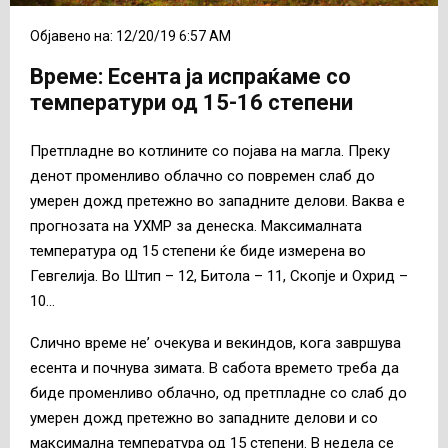
Објавено на: 12/20/19 6:57 AM
Време: Есента ја испраќаме со
температури од 15-16 степени
Претпладне во котлините со појава на магла. Преку
денот променливо облачно со повремен слаб до
умерен дожд претежно во западните делови. Ваква е
прогнозата на УХМР за денеска. Максималната
температура од 15 степени ќе биде измерена во
Гевгелија. Во Штип – 12, Битола – 11, Скопје и Охрид –
10…
Слично време не’ очекува и векиндов, кога завршува
есента и почнува зимата. В сабота времето треба да
биде променливо облачно, од претпладне со слаб до
умерен дожд претежно во западните делови и со
максимална температура од 15 степени. В недела се