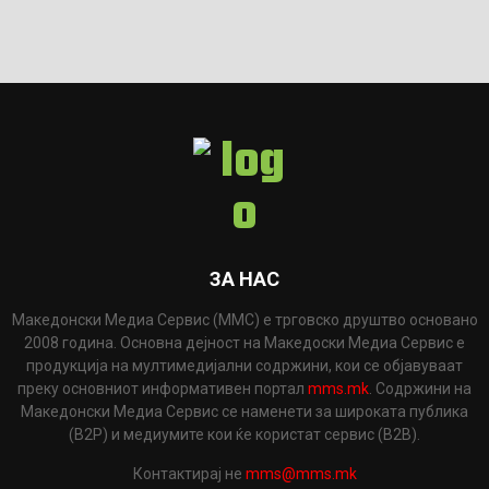
ЗА НАС
Македонски Медиа Сервис (ММС) е трговско друштво основано
2008 година. Основна дејност на Македоски Медиа Сервис е
продукција на мултимедијални содржини, кои се објавуваат
преку основниот информативен портал
mms.mk
. Содржини на
Македонски Медиа Сервис се наменети за широката публика
(B2P) и медиумите кои ќе користат сервис (B2B).
Контактирај не
mms@mms.mk