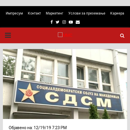
Импресум
Контакт
Маркетинг
Услови за преземање
Кариера
Facebook
Twitter
Instagram
Youtube
Email
PRIMARY
MENU
Објавено на: 12/19/19 7:23 PM