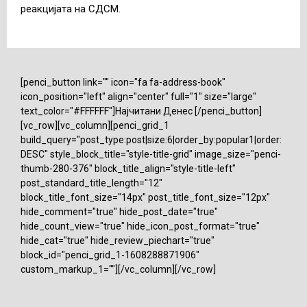
реакцијата на СДСМ.
[penci_button link="" icon="fa fa-address-book"
icon_position="left" align="center" full="1" size="large"
text_color="#FFFFFF"]Најчитани Денес [/penci_button]
[vc_row][vc_column][penci_grid_1
build_query="post_type:post|size:6|order_by:popular1|order:
DESC" style_block_title="style-title-grid" image_size="penci-
thumb-280-376" block_title_align="style-title-left"
post_standard_title_length="12"
block_title_font_size="14px" post_title_font_size="12px"
hide_comment="true" hide_post_date="true"
hide_count_view="true" hide_icon_post_format="true"
hide_cat="true" hide_review_piechart="true"
block_id="penci_grid_1-1608288871906"
custom_markup_1=""][/vc_column][/vc_row]