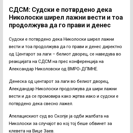
СДСМ: Судски е потврдено дека
Николоски ширел лажни вести и тоа
продолжува да го прави и денес
Судски е потврдено дека Николоски ширел лажни
вести и тоа продолжува да го прави и денес директно
од Центарот за лаги – белиот дворец, се наведува во
реакцијата на СДСМ на прес конференција на
Александар Николовски од ВМРО-ДПМНЕ.
Денеска од центарот за лаги во белиот дворец,
Алекдандар Николоски продолжува да шири лажни
вести и да се промовира како жртва иако и судски е
потврдено дека свесно лажел.
Апелацискиот суд во Скопје ја одби жалбата на
Николоски за случајот во кој тој беше обвинет за
клевета на Вице Заев.