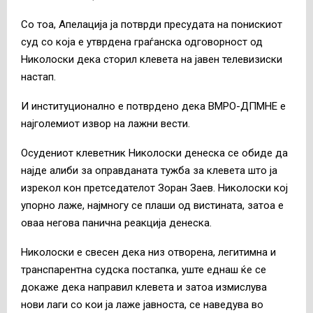
Со тоа, Апелација ја потврди пресудата на понискиот
суд со која е утврденa граѓанска одговорност од
Николоски дека сторил клевета на јавен телевизиски
настап.
И институционално е потврдено дека ВМРО-ДПМНЕ е
најголемиот извор на лажни вести.
Осудениот клеветник Николоски денеска се обиде да
најде алиби за оправданата тужба за клевета што ја
изрекол кон претседателот Зоран Заев. Николоски кој
упорно лаже, најмногу се плаши од вистината, затоа е
оваа негова панична реакција денеска.
Николоски е свесен дека низ отворена, легитимна и
транспарентна судска постапка, уште еднаш ќе се
докаже дека направил клевета и затоа измислува
нови лаги со кои ја лаже јавноста, се наведува во