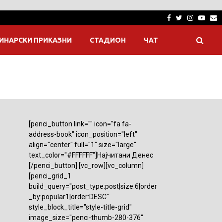
Facebook
Twitter
Instagra
Yout
E
ИНАРСКИ ПРИКАЗНИ
СТАДИОН
ЧАТ
[penci_button link="" icon="fa fa-
address-book" icon_position="left"
align="center" full="1" size="large"
text_color="#FFFFFF"]Најчитани Денес
[/penci_button] [vc_row][vc_column]
[penci_grid_1
build_query="post_type:post|size:6|order
_by:popular1|order:DESC"
style_block_title="style-title-grid"
image_size="penci-thumb-280-376"