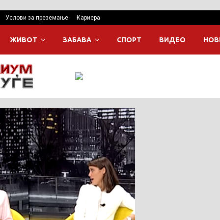
Услови за преземање
Кариера
ЖИВОТ
ЗАБАВА
СПОРТ
ВИДЕО
НОВ