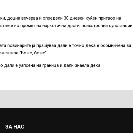
ки, доцна вечерва ѝ определи 30 дневен куќен притвор на
уштање во промет на наркотични дроги, психотропни супстанции
та nовинарите ја прашуваа дали е точно дека е осомничена за
оментира “Боже, боже”.
о дали е уапсена на граница и дали знаела дека
ЗА НАС