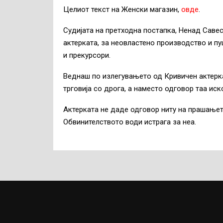
Целиот текст на Женски магазин,
овде
.
Судијата на претходна постапка, Ненад Савес
актерката, за неовластено производство и п
и прекурсори.
Веднаш по излегувањето од Кривичен актерка
трговија со дрога, а наместо одговор таа иск
Актерката не даде одговор ниту на прашањет
Обвинителството води истрага за неа.