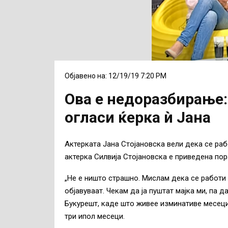
Објавено на: 12/19/19 7:20 PM
Ова е недоразбирање:
огласи ќерка ѝ Јана
Актерката Јана Стојановска вели дека се раб
актерка Силвија Стојановска е приведена по
„Не е ништо страшно. Мислам дека се работи
објавуваат. Чекам да ја пуштат мајка ми, па 
Букурешт, каде што живее изминативе месеци 
три ипол месеци.