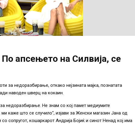
 По апсењето на Силвија, се
оти за недоразбирање, откако нејзината мајка, познатата
ради наводен шверц на кокаин.
 за недоразбирање. Не знам со кој памет медиумите
да ми каже што се случило“, изјави за Женски магазин Јана од
со сопругот, кошаркарот Андрија Бојиќ и синот Ненад кој има