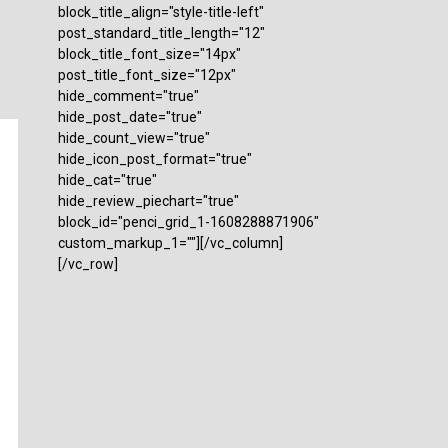
block_title_align="style-title-left"
post_standard_title_length="12"
block_title_font_size="14px"
post_title_font_size="12px"
hide_comment="true"
hide_post_date="true"
hide_count_view="true"
hide_icon_post_format="true"
hide_cat="true"
hide_review_piechart="true"
block_id="penci_grid_1-1608288871906"
custom_markup_1=""][/vc_column]
[/vc_row]