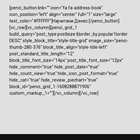
[penci_button link="" icon="fa fa-address-book"
icon_position="left" align="center" full="1" size="large"
text_color="#FFFFFF"]Најчитани Денес [/penci_button]
[vc_row][vc_column][penci_grid_1
build_query="post_type:post|size:6|order_by:popular1|order:
DESC" style_block_title="style-title-grid" image_size="penci-
thumb-280-376" block_title_align="style-title-left"
post_standard_title_length="12"
block_title_font_size="14px" post_title_font_size="12px"
hide_comment="true" hide_post_date="true"
hide_count_view="true" hide_icon_post_format="true"
hide_cat="true" hide_review_piechart="true"
block_id="penci_grid_1-1608288871906"
custom_markup_1=""][/vc_column][/vc_row]