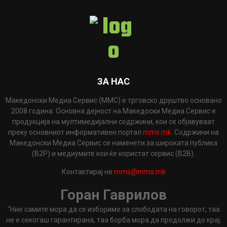
ЗА НАС
Македонски Медиа Сервис (ММС) е трговско друштво основано
2008 година. Основна дејност на Македоски Медиа Сервис е
продукција на мултимедијални содржини, кои се објавуваат
преку основниот информативен портал
mms.mk
. Содржини на
Македонски Медиа Сервис се наменети за широката публика
(B2P) и медиумите кои ќе користат сервис (B2B).
Контактирај не
mms@mms.mk
Горан Гаврилов
"Ние самите мора да се избориме за слободата на говорот, таа
не е секогаш гарантирана, таа борба мора да продолжи до крај.