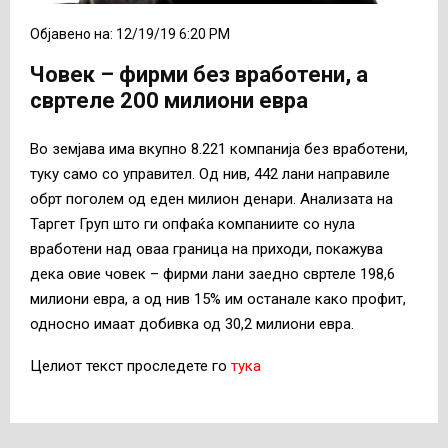
Објавено на: 12/19/19 6:20 PM
Човек – фирми без вработени, a
свртеле 200 милиони евра
Во земјава има вкупно 8.221 компанија без вработени,
туку само со управител. Од нив, 442 лани направиле
обрт поголем од еден милион денари. Анализата на
Таргет Груп што ги опфаќа компаниите со нула
вработени над оваа граница на приходи, покажува
дека овие човек – фирми лани заедно свртеле 198,6
милиони евра, а од нив 15% им останале како профит,
односно имаат добивка од 30,2 милиони евра.
Целиот текст проследете го
тука