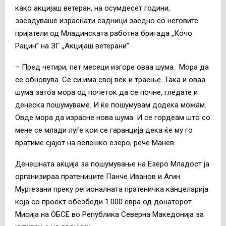
како акцијаш ветеран, на осумдесет години,
засадуваше израснати садници заедно со неговите
пријатели од Младинската работна бригада „Кочо
Рацин” на ЗГ „Акцијаш ветерани”.
– Пред четири, пет месеци изгоре оваа шума. Мора да
се обновува. Се си има свој век и траење. Така и оваа
шума затоа мора од почеток да се почне, гледате и
денеска пошумуваме. И ќе пошумувам додека можам.
Овде мора да израсне нова шума. И се гордеам што со
мене се млади луѓе кои се гаранција дека ќе му го
вратиме сјајот на велешко езеро, рече Манев.
Денешната акција за пошумување на Езеро Младост ја
организираа пратениците Панче Иванов и Агин
Муртезани преку регионалната пратеничка канцеларија
која со проект обезбеди 1.000 евра од донаторот
Мисија на ОБСЕ во Република Северна Македонија за