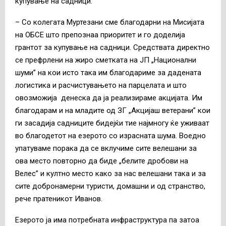
купување на садници.
– Со колегата Муртезани сме благодарни на Мисијата
на ОБСЕ што препознаа приоритет и го доделија
грантот за купување на садници. Средствата директно
се префрлени на жиро сметката на ЈП „Национални
шуми” на кои исто така им благодариме за дадената
логистика и расчистувањето на парцелата и што
овозможија денеска да ја реализираме акцијата. Им
благодарам и на младите од ЗГ „Акцијаш ветерани” кои
ги засадија садниците бидејќи тие најмногу ќе уживаат
во благодетот на езерото со израсната шума. Воедно
упатуваме порака да се вклучиме сите велешани за
ова место повторно да биде „белите дробови на
Велес” и култно место како за нас велешани така и за
сите добронамерни туристи, домашни и од странство,
рече пратеникот Иванов.
Езерото ја има потребната инфраструктура па затоа