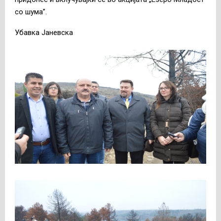
со шума”.
Убавка Јаневска