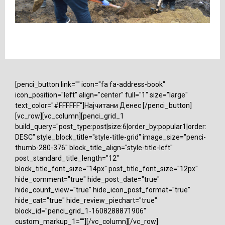
[penci_button link="" icon="fa fa-address-book"
icon_position="left" align="center" full="1" size="large"
text_color="#FFFFFF"]Најчитани Денес [/penci_button]
[vc_row][vc_column][penci_grid_1
build_query="post_type:post|size:6|order_by:popular1|order:
DESC" style_block_title="style-title-grid" image_size="penci-
thumb-280-376" block_title_align="style-title-left"
post_standard_title_length="12"
block_title_font_size="14px" post_title_font_size="12px"
hide_comment="true" hide_post_date="true"
hide_count_view="true" hide_icon_post_format="true"
hide_cat="true" hide_review_piechart="true"
block_id="penci_grid_1-1608288871906"
custom_markup_1=""][/vc_column][/vc_row]