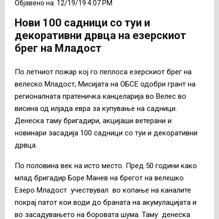
Објавено на: 12/19/19 4:07 PM
Нови 100 садници со туи и
декоративни дрвца на езерскиот
брег на Младост
По летниот пожар кој го пеплоса езерскиот брег на
велеско Младост, Мисијата на ОБСЕ одобри грант на
регионалната пратеничка канцеларија во Велес во
висина од илјада евра за купување на садници.
Денеска таму бригадири, акцијаши ветерани и
новинари засадија 100 садници со туи и декоративни
дрвца.
По половина век на исто место. Пред 50 години како
млад бригадир Боре Манев на брегот на велешко
Езеро Младост учествувал во копање на каналите
покрај патот кои води до браната на акумулацијата и
во засадувањето на боровата шума. Таму денеска