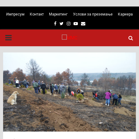
Импресум
Контакт
Маркетинг
Услови за преземање
Кариера
Facebook
Twitter
Instagram
Youtube
Email
PRIMARY
MENU