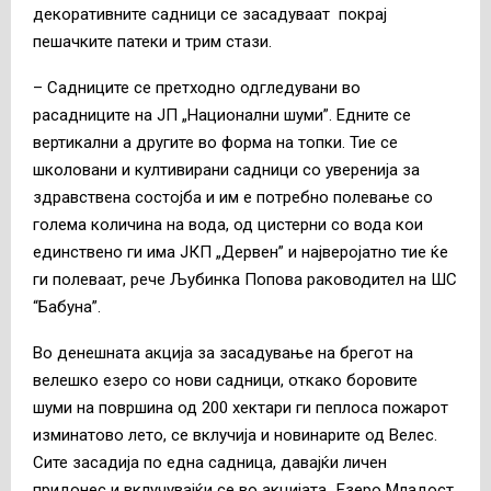
декоративните садници се засадуваат покрај
пешачките патеки и трим стази.
– Садниците се претходно одгледувани во
расадниците на ЈП „Национални шуми”. Едните се
вертикални а другите во форма на топки. Тие се
школовани и култивирани садници со уверенија за
здравствена состојба и им е потребно полевање со
голема количина на вода, од цистерни со вода кои
единствено ги има ЈКП „Дервен” и најверојатно тие ќе
ги полеваат, рече Љубинка Попова раководител на ШС
“Бабуна”.
Во денешната акција за засадување на брегот на
велешко езеро со нови садници, откако боровите
шуми на површина од 200 хектари ги пеплоса пожарот
изминатово лето, се вклучија и новинарите од Велес.
Сите засадија по една садница, давајќи личен
придонес и вклучувајќи се во акцијата „Езеро Младост