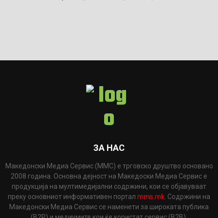
ЗА НАС
Македонски Медиа Сервис (ММС) е трговско друштво основано
2008 година. Основна дејност на Македоски Медиа Сервис е
продукција на мултимедијални содржини, кои се објавуваат
преку основниот информативен портал
mms.mk
. Содржини на
Македонски Медиа Сервис се наменети за широката публика
(B2P) и медиумите кои ќе користат сервис (B2B).