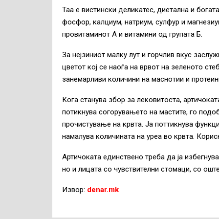
Таа е вистински деликатес, диетална и богат
фосфор, калциум, натриум, сулфур и магнезиу
провитаминот А и витамини од групата Б.
За нејзиниот малку лут и горчлив вкус заслу
цветот кој се наоѓа на врвот на зеленото сте
занемарливи количини на маснотии и протеин
Кога станува збор за лековитоста, артичоката
потикнува согорувањето на мастите, го подо
прочистување на крвта. Ја поттикнува функциј
намалува количината на уреа во крвта. Корис
Артичоката единствено треба да ја избегнува
но и лицата со чувствителни стомаци, со ошт
Извор:
denar.mk