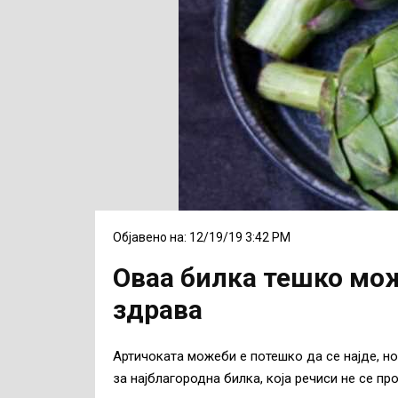
Објавено на: 12/19/19 3:42 PM
Оваа билка тешко може
здрава
Aртичоката можеби е потешко да се најде, но
за најблагородна билка, која речиси не се пр