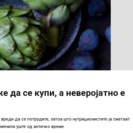
 да се купи, а неверојатно е
 вреди да се потрудите, затоа што нутриционистите ја сметаат
оменила уште од античко време.