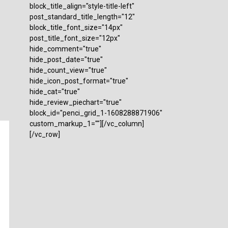
block_title_align="style-title-left"
post_standard_title_length="12"
block_title_font_size="14px"
post_title_font_size="12px"
hide_comment="true"
hide_post_date="true"
hide_count_view="true"
hide_icon_post_format="true"
hide_cat="true"
hide_review_piechart="true"
block_id="penci_grid_1-1608288871906"
custom_markup_1=""][/vc_column]
[/vc_row]