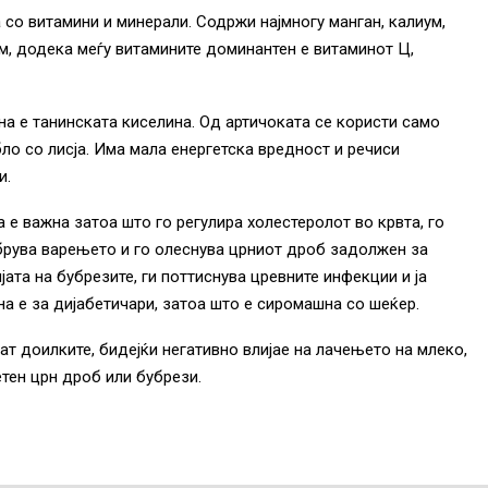
а со витамини и минерали. Содржи најмногу манган, калиум,
м, додека меѓу витамините доминантен е витаминот Ц,
жна е танинската киселина. Од артичоката се користи само
бло со лисја. Има мала енергетска вредност и речиси
и.
 е важна затоа што го регулира холестеролот во крвта, го
брува варењето и го олеснува црниот дроб задолжен за
ата на бубрезите, ги поттиснува цревните инфекции и ја
на е за дијабетичари, затоа што е сиромашна со шеќер.
ат доилките, бидејќи негативно влијае на лачењето на млеко,
етен црн дроб или бубрези.