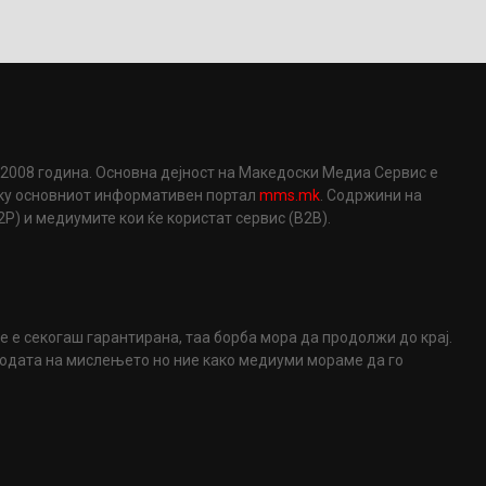
2008 година. Основна дејност на Македоски Медиа Сервис е
еку основниот информативен портал
mms.mk
. Содржини на
) и медиумите кои ќе користат сервис (B2B).
не е секогаш гарантирана, таа борба мора да продолжи до крај.
ободата на мислењето но ние како медиуми мораме да го