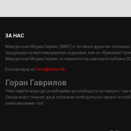
ЗА НАС
Македонски Медиа Сервис (ММС) е трговско друштво основано 
продукција на мултимедијални содржини, кои се објавуваат пр
Македонски Медиа Сервис се наменети за широката публика (B2P
Контактирај не
mms@mms.mk
Горан Гаврилов
"Ние самите мора да се избориме за слободата на говорот, таа 
Секоја власт тежнее да ја ограничи слободата на говорот и сл
оневозможиме тоа"