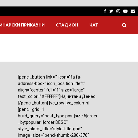
Facebook
Twitter
Instagra
Yout
E
ИНАРСКИ ПРИКАЗНИ
СТАДИОН
ЧАТ
[penci_button link="" icon="fa fa-
address-book" icon_position="left"
align="center" full="1" size="large"
text_color="#FFFFFF"]Најчитани Денес
[/penci_button] [vc_row][vc_column]
[penci_grid_1
build_query="post_type:post|size:6|order
_by:popular1|order:DESC"
style_block_title="style-title-grid"
image_size="penci-thumb-280-376"