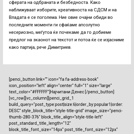
сферата на одбраната и безбедноста. Како
наближуваат изборите, креативноста на СДСМ и на
Владата е се поголема. Ние овие очајни обиди во
последните моменти ги сфаќаме апсолутно
несериозно, меѓутоа ќе почекаме да го добиеме
предлог на зкаонот на текстот и потоа ќе се изјасниме
како партија, рече Димитриев.
[penci_button link="" icon="fa fa-address-book"
icon_position="left" align="center" full="1" size="large"
text_color="#FFFFFF"]Најчитани Денес [/penci_button]
[vc_row][vc_column][penci_grid_1
build_query="post_type:post|size:6|order_by:popular1|order:
DESC" style_block_title="style-title-grid" image_size="penci-
thumb-280-376" block_title_align="style-title-left"
post_standard_title_length="12"
block_title_font_size="14px" post_title_font_size="12px"