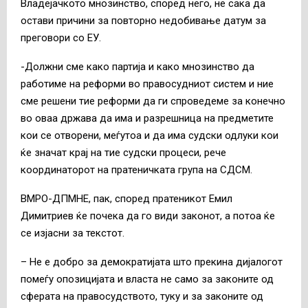
Владејачкото мнозинство, според него, не сака да
остави причини за повторно недобивање датум за
преговори со ЕУ.
-Должни сме како партија и како мнозинство да
работиме на реформи во правосудниот систем и ние
сме решени тие реформи да ги спроведеме за конечно
во оваа држава да има и разрешница на предметите
кои се отворени, меѓутоа и да има судски одлуки кои
ќе значат крај на тие судски процеси, рече
координаторот на пратеничката група на СДСМ.
ВМРО-ДПМНЕ, пак, според пратеникот Емил
Димитриев ќе почека да го види законот, а потоа ќе
се изјасни за текстот.
– Не е добро за демократијата што прекина дијалогот
помеѓу опозицијата и власта не само за законите од
сферата на правосудството, туку и за законите од