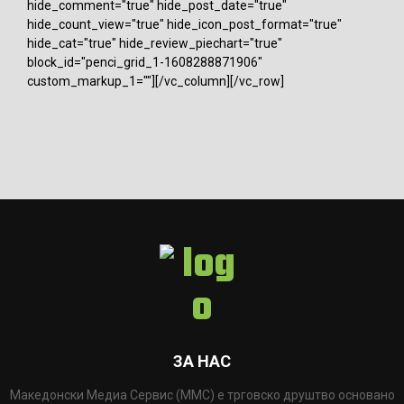
hide_comment="true" hide_post_date="true"
hide_count_view="true" hide_icon_post_format="true"
hide_cat="true" hide_review_piechart="true"
block_id="penci_grid_1-1608288871906"
custom_markup_1=""][/vc_column][/vc_row]
ЗА НАС
Македонски Медиа Сервис (ММС) е трговско друштво основано