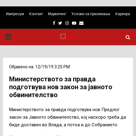
Импресум
Контакт
Маркетинг
Услови за преземање
Кариера
Facebook
Twitter
Instagram
Youtube
Email
PRIMARY
MENU
Објавено на: 12/19/19 3:25 PM
Министерството за правда
подготвува нов закон за јавното
обвинителство
Министерството за правда подготвува нов Предлог
закон за Јавното обвинителство, кој наскоро треба да
биде доставен во Влада, а потоа и до Собранието.