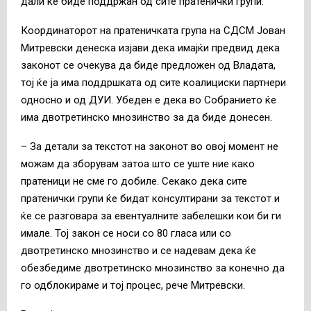
дали ќе биде поддржан од сите пратенички групи.
Координаторот на пратеничката група на СДСМ Јован
Митревски денеска изјави дека имајќи предвид дека
законот се очекува да биде предложен од Владата,
тој ќе ја има поддршката од сите коалициски партнери
односно и од ДУИ. Убеден е дека во Собранието ќе
има двотретинско мнозинство за да биде донесен.
– За детали за текстот на законот во овој момент не
можам да зборувам затоа што се уште ние како
пратеници не сме го добиле. Секако дека сите
пратенички групи ќе бидат консултирани за текстот и
ќе се разговара за евентуалните забелешки кои би ги
имале. Тој закон се носи со 80 гласа или со
двотретинско мнозинство и се надевам дека ќе
обезбедиме двотретинско мнозинство за конечно да
го одблокираме и тој процес, рече Митревски.