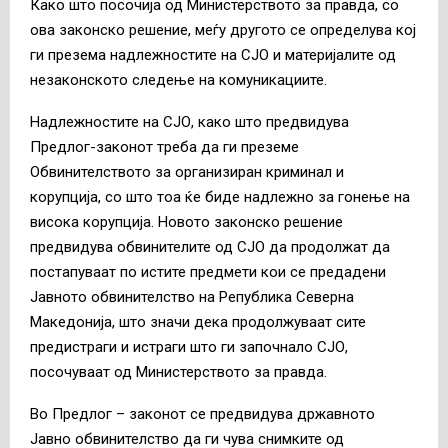
Како што посочија од Министерството за правда, со
ова законско решение, меѓу другото се определува кој
ги презема надлежностите на СЈО и материјалите од
незаконското следење на комуникациите.
Надлежностите на СЈО, како што предвидува
Предлог-законот треба да ги преземе
Обвинителството за организиран криминал и
корупција, со што тоа ќе биде надлежно за гонење на
висока корупција. Новото законско решение
предвидува обвинителите од СЈО да продолжат да
постапуваат по истите предмети кои се предадени
Јавното обвинителство на Република Северна
Македонија, што значи дека продолжуваат сите
предистраги и истраги што ги започнало СЈО,
посочуваат од Министерството за правда.
Во Предлог – законот се предвидува државното
Јавно обвинителство да ги чува снимките од