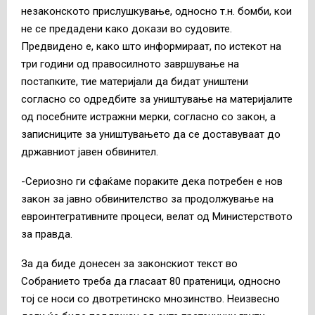
незаконското прислушкување, односно т.н. бомби, кои
не се предадени како докази во судовите.
Предвидено е, како што информираат, по истекот на
три години од правосилното завршување на
постапките, тие материјали да бидат уништени
согласно со одредбите за уништување на материјалите
од посебните истражни мерки, согласно со закон, а
записниците за уништувањето да се доставуваат до
државниот јавен обвинител.
-Сериозно ги сфаќаме пораките дека потребен е нов
закон за јавно обвинителство за продолжување на
евроинтегративните процеси, велат од Министерството
за правда.
За да биде донесен за законскиот текст во
Собранието треба да гласаат 80 пратеници, односно
тој се носи со двотретинско мнозинство. Неизвесно