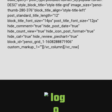
DESC" style_block_title="style-title-grid" image_size="penci-
thumb-280-376" block_title_align="style-title-left"
post_standard_title_length="12"
block_title_font_size="14px" post_title_font_size="12px"
hide_comment="true" hide_post_date="true"
hide_count_view="true" hide_icon_post_format="true"
hide_cat="true" hide_review_piechart="true"
block_id="penci_grid_1-1608288871906"
custom_markup_1=""][/vc_column][/vc_row]