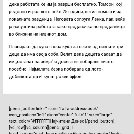
дека работата ќе им ја заврши бесплатно. Томсон, кој
редовно играл лото веќе 25 години, ветил помош и за
локалната заедница. Неговата сопруга Ленка, пак, веќе
ја напуштила работата како продавачка во продавница
во близина на нивниот дом.
Планираат да купат нова куќа за секое од нивните три
деца да има своја соба. Велат дека децата сакаат да
им „останат на земја“ и досега не побарале ништо
посебно. Најмалата ќерка побарала од лото-
добивката да и’ купат розев ајфон.
[penci_button link="" icon="fa fa-address-book"
icon_position="left" align="center" full="1" size="large"
text_color="#FFFFFF"]Најчитани Денес [/penci_button]
[vc_row][vc_column][penci_grid_1
build_query="post_type:post|size:6|order_by:popular1|order: