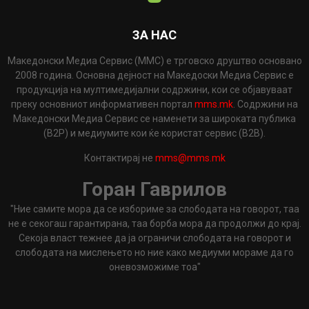
ЗА НАС
Македонски Медиа Сервис (ММС) е трговско друштво основано
2008 година. Основна дејност на Македоски Медиа Сервис е
продукција на мултимедијални содржини, кои се објавуваат
преку основниот информативен портал
mms.mk
. Содржини на
Македонски Медиа Сервис се наменети за широката публика
(B2P) и медиумите кои ќе користат сервис (B2B).
Контактирај не
mms@mms.mk
Горан Гаврилов
"Ние самите мора да се избориме за слободата на говорот, таа
не е секогаш гарантирана, таа борба мора да продолжи до крај.
Секоја власт тежнее да ја ограничи слободата на говорот и
слободата на мислењето но ние како медиуми мораме да го
оневозможиме тоа"