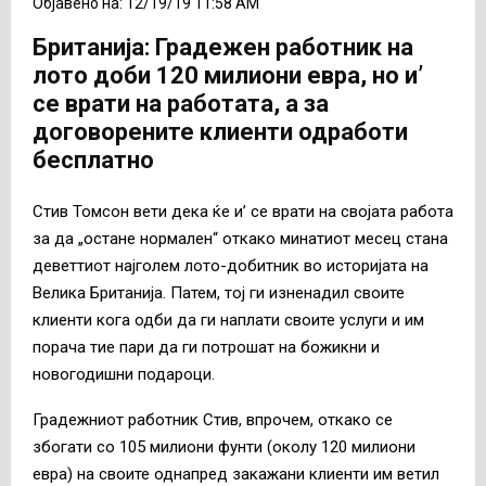
Објавено на: 12/19/19 11:58 AM
Британија: Градежен работник на
лото доби 120 милиони евра, но и’
се врати на работата, а за
договорените клиенти одработи
бесплатно
Стив Томсон вети дека ќе и’ се врати на својата работа
за да „остане нормален“ откако минатиот месец стана
деветтиот најголем лото-добитник во историјата на
Велика Британија. Патем, тој ги изненадил своите
клиенти кога одби да ги наплати своите услуги и им
порача тие пари да ги потрошат на божикни и
новогодишни подароци.
Градежниот работник Стив, впрочем, откако се
збогати со 105 милиони фунти (околу 120 милиони
евра) на своите однапред закажани клиенти им ветил