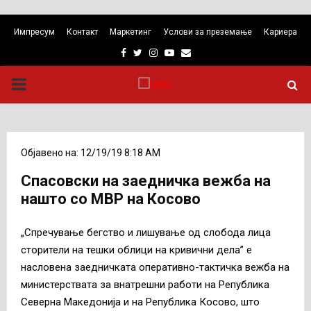
Импресум
Контакт
Маркетинг
Услови за преземање
Кариера
Facebook
Twitter
Instagram
Youtube
Email
PRIMARY
MENU
Објавено на: 12/19/19 8:18 AM
Спасовски на заедничка вежба на
нашто со МВР на Косово
„Спречување бегство и лишување од слобода лица
сторители на тешки облици на кривични дела” е
насловена заедничката оперативно-тактичка вежба на
министерствата за внатрешни работи на Република
Северна Македонија и на Република Косово, што