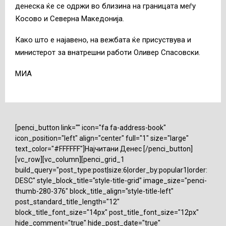
денеска ќе се одржи во близина на границата меѓу
Косово и Северна Македонија.
Како што е најавено, на вежбата ќе присуствува и
министерот за внатрешни работи Оливер Спасовски.
МИА
[penci_button link="" icon="fa fa-address-book"
icon_position="left" align="center" full="1" size="large"
text_color="#FFFFFF"]Најчитани Денес [/penci_button]
[vc_row][vc_column][penci_grid_1
build_query="post_type:post|size:6|order_by:popular1|order:
DESC" style_block_title="style-title-grid" image_size="penci-
thumb-280-376" block_title_align="style-title-left"
post_standard_title_length="12"
block_title_font_size="14px" post_title_font_size="12px"
hide_comment="true" hide_post_date="true"