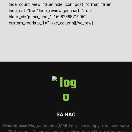
hide_count_view="true" hide_icon_post_format="true"
hide_cat="true" hide_review_piechart="true"
block_id="penci_grid_1-1608288871906"
custom_markup_1=""][/vc_column][/vc_row]
ЗА НАС
Македонски Медиа Сервис (ММС) е трговско друштво основано
2008 година. Основна дејност на Македоски Медиа Сервис е