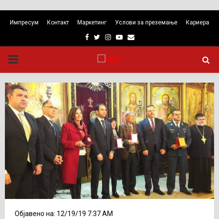
Импресум
Контакт
Маркетинг
Услови за преземање
Кариера
Facebook
Twitter
Instagram
Youtube
Email
PRIMARY
MENU
Објавено на: 12/19/19 7:37 AM