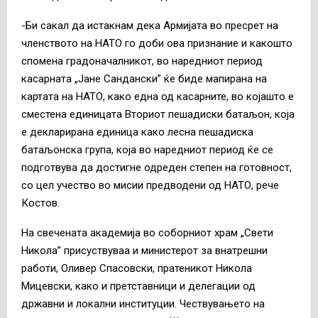
-Би сакал да истакнам дека Армијата во пресрет на
членството на НАТО го доби ова признание и какошто
спомена градоначалникот, во наредниот период
касарната „Јане Сандански” ќе биде мапирана на
картата на НАТО, како една од касарните, во којашто е
сместена единицата Вториот пешадиски батаљон, која
е декларирана единица како лесна пешадиска
батаљонска група, која во наредниот период ќе се
подготвува да достигне одреден степен на готовност,
со цел учество во мисии предводени од НАТО, рече
Костов.
На свечената академија во соборниот храм „Свети
Никола” присуствуваа и министерот за внатрешни
работи, Оливер Спасовски, пратеникот Никола
Мицевски, како и претставници и делегации од
државни и локални институции. Чествувањето на