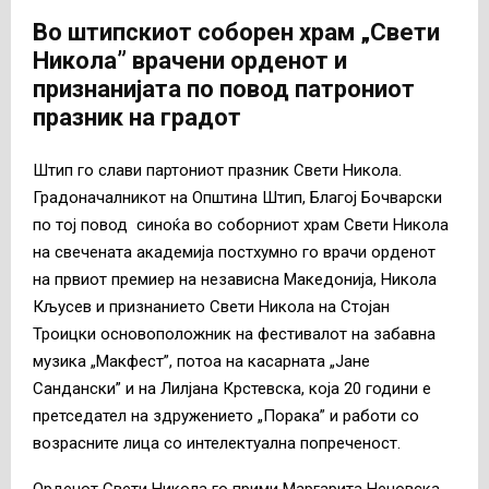
Во штипскиот соборен храм „Свети
Никола” врачени орденот и
признанијата по повод патрониот
празник на градот
Штип го слави партониот празник Свети Никола.
Градоначалникот на Општина Штип, Благој Бочварски
по тој повод синоќа во соборниот храм Свети Никола
на свечената академија постхумно го врачи орденот
на првиот премиер на независна Македонија, Никола
Кљусев и признанието Свети Никола на Стојан
Троицки основоположник на фестивалот на забавна
музика „Макфест”, потоа на касарната „Јане
Сандански” и на Лилјана Крстевска, која 20 години е
претседател на здружението „Порака” и работи со
возрасните лица со интелектуална попреченост.
Орденот Свети Никола го прими Маргарита Неновска