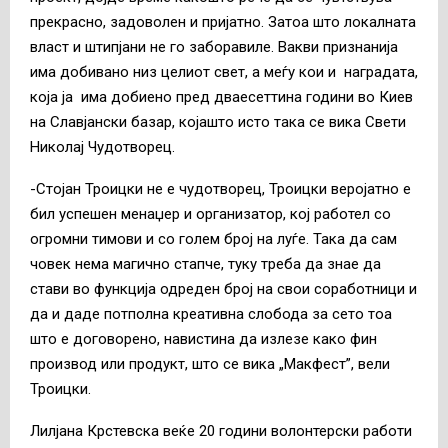
прекрасно, задоволен и пријатно. Затоа што локалната
власт и штипјани не го заборавиле. Вакви признанија
има добивано низ целиот свет, а меѓу кои и наградата,
која ја има добиено пред дваесеттина години во Киев
на Славјански базар, којашто исто така се вика Свети
Николај Чудотворец.
-Стојан Троицки не е чудотворец, Троицки веројатно е
бил успешен менаџер и организатор, кој работел со
огромни тимови и со голем број на луѓе. Така да сам
човек нема магично стапче, туку треба да знае да
стави во функција одреден број на свои соработници и
да и даде потполна креативна слобода за сето тоа
што е договорено, навистина да излезе како фин
производ или продукт, што се вика „Макфест”, вели
Троицки.
Лилјана Крстевска веќе 20 години волонтерски работи