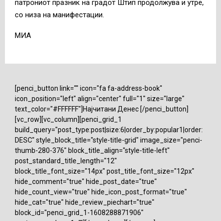
патрониот празник на градот Штип продолжува и утре,
со низа на манифестации.
МИА
[penci_button link="" icon="fa fa-address-book"
icon_position="left" align="center" full="1" size="large"
text_color="#FFFFFF"]Најчитани Денес [/penci_button]
[vc_row][vc_column][penci_grid_1
build_query="post_type:post|size:6|order_by:popular1|order:
DESC" style_block_title="style-title-grid" image_size="penci-
thumb-280-376" block_title_align="style-title-left"
post_standard_title_length="12"
block_title_font_size="14px" post_title_font_size="12px"
hide_comment="true" hide_post_date="true"
hide_count_view="true" hide_icon_post_format="true"
hide_cat="true" hide_review_piechart="true"
block_id="penci_grid_1-1608288871906"