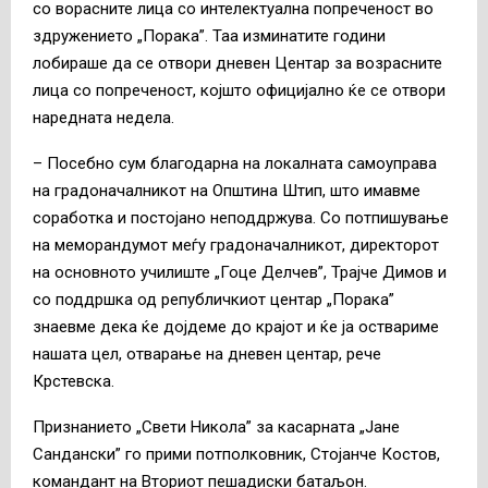
со ворасните лица со интелектуална попреченост во
здружението „Порака”. Таа изминатите години
лобираше да се отвори дневен Центар за возрасните
лица со попреченост, којшто официјално ќе се отвори
наредната недела.
– Посебно сум благодарна на локалната самоуправа
на градоначалникот на Општина Штип, што имавме
соработка и постојано неподдржува. Со потпишување
на меморандумот меѓу градоначалникот, директорот
на основното училиште „Гоце Делчев”, Трајче Димов и
со поддршка од републичкиот центар „Порака”
знаевме дека ќе дојдеме до крајот и ќе ја оствариме
нашата цел, отварање на дневен центар, рече
Крстевска.
Признанието „Свети Никола” за касарната „Јане
Сандански” го прими потполковник, Стојанче Костов,
командант на Вториот пешадиски батаљон.