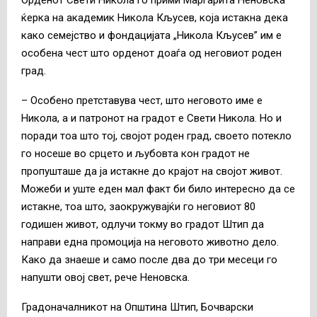
ќерка на академик Никола Кљусев, која истакна дека
како семејство и фондацијата „Никола Кљусев” им е
особена чест што орденот доаѓа од неговиот роден
град.
– Особено претставува чест, што неговото име е
Никола, а и патронот на градот е Свети Никола. Но и
поради тоа што тој, својот роден град, своето потекло
го носеше во срцето и љубовта кон градот не
пропушташе да ја истакне до крајот на својот живот.
Можеби и уште еден мал факт би било интересно да се
истакне, тоа што, заокружувајќи го неговиот 80
годишен живот, одлучи токму во градот Штип да
направи една промоција на неговото животно дело.
Како да знаеше и само после два до три месеци го
напушти овој свет, рече Неновска.
Градоначалникот на Општина Штип, Бочварски