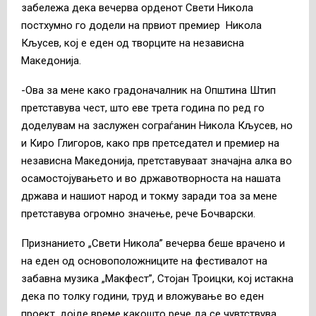
забележа дека вечерва орденот Свети Никола
постхумно го додели на првиот премиер Никола
Кљусев, кој е еден од творците на независна
Македонија.
-Ова за мене како градоначалник на Општина Штип
претставува чест, што еве трета година по ред го
доделувам на заслужен сограѓанин Никола Кљусев, но
и Киро Глигоров, како прв претседател и премиер на
независна Македонија, претставуваат значајна алка во
осамостојувањето и во државотворноста на нашата
држава и нашиот народ и токму заради тоа за мене
претставува огромно значење, рече Бочварски.
Признанието „Свети Никола” вечерва беше врачено и
на еден од основоположниците на фестивалот на
забавна музика „Макфест”, Стојан Троицки, кој истакна
дека по толку години, труд и вложување во еден
проект, дојде време какошто рече да се чувтствува