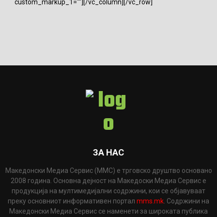
custom_markup_1=""][/vc_column][/vc_row]
ЗА НАС
Македонски Медиа Сервис (ММС) е трговско друштво основано
2008 година. Основна дејност на Македоски Медиа Сервис е
продукција на мултимедијални содржини, кои се објавуваат
преку основниот информативен портал
mms.mk
. Содржини на
Македонски Медиа Сервис се наменети за широката публика