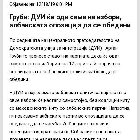
Објавено на: 12/18/19 6:01 PM
Груби: ДУИ ќе оди сама на избори,
албанската опозиција да се обедини
По седницата на централното претседателство на
Демократската унија за интеграција (ДУИ), Артан
Груби го пренесе ставот на партијата дека ќе одат
самостојно на изборите на 12 април, а ѝ порача на
опозицијата во албанскиот политички блок да се
обедини.
– ДУИ е најголемата албанска политичка партија и на
овие избори ќе настапи самостојно, без коалиции ниту
со македонските, ниту со албанските партии. Напротив,
ги повкуваме албнските партии во опозицијата да се
соединат, да не изгубат Албанците гласови и
потенцијал од пратеници во Собранието во нашата
државата. Се надеваме дека ќе успеат да се