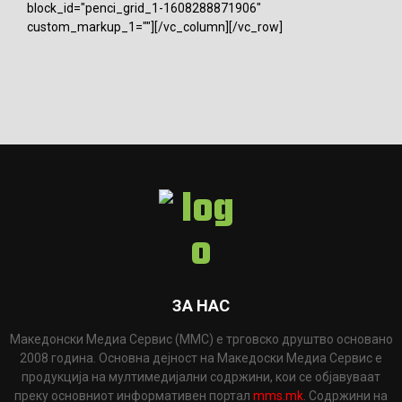
block_id="penci_grid_1-1608288871906"
custom_markup_1=""][/vc_column][/vc_row]
ЗА НАС
Македонски Медиа Сервис (ММС) е трговско друштво основано
2008 година. Основна дејност на Македоски Медиа Сервис е
продукција на мултимедијални содржини, кои се објавуваат
преку основниот информативен портал
mms.mk
. Содржини на