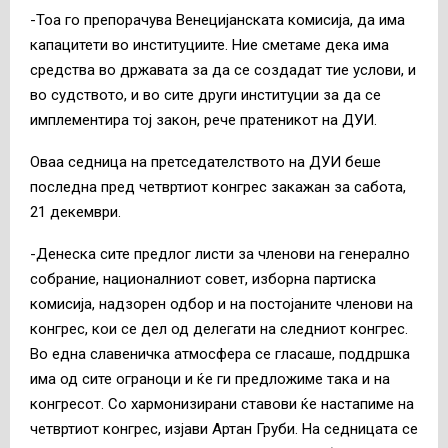
-Тоа го препорачува Венецијанската комисија, да има
капацитети во институциите. Ние сметаме дека има
средства во државата за да се создадат тие услови, и
во судството, и во сите други институции за да се
имплементира тој закон, рече пратеникот на ДУИ.
Оваа седница на претседателството на ДУИ беше
последна пред четвртиот конгрес закажан за сабота,
21 декември.
-Денеска сите предлог листи за членови на генерално
собрание, националниот совет, изборна партиска
комисија, надзорен одбор и на постојаните членови на
конгрес, кои се дел од делегати на следниот конгрес.
Во една славеничка атмосфера се гласаше, поддршка
има од сите ограноци и ќе ги предложиме така и на
конгресот. Со хармонизирани ставови ќе настапиме на
четвртиот конгрес, изјави Артан Груби. На седницата се