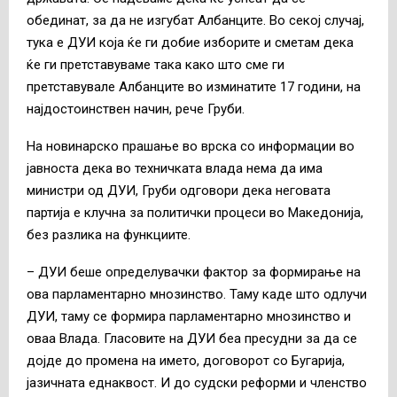
обединат, за да не изгубат Албанците. Во секој случај,
тука е ДУИ која ќе ги добие изборите и сметам дека
ќе ги претставуваме така како што сме ги
претставувале Албанците во изминатите 17 години, на
најдостоинствен начин, рече Груби.
На новинарско прашање во врска со информации во
јавноста дека во техничката влада нема да има
министри од ДУИ, Груби одговори дека неговата
партија е клучна за политички процеси во Македонија,
без разлика на функциите.
– ДУИ беше определувачки фактор за формирање на
ова парламентарно мнозинство. Таму каде што одлучи
ДУИ, таму се формира парламентарно мнозинство и
оваа Влада. Гласовите на ДУИ беа пресудни за да се
дојде до промена на името, договорот со Бугарија,
јазичната еднаквост. И до судски реформи и членство