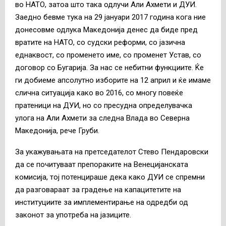
во НАТО, затоа што така одлучи Али Ахмети и ДУИ.
Заедно бевме тука на 29 јануари 2017 година кога ние
донесовме одлука Македонија денес да биде пред
вратите на НАТО, со судски реформи, со јазична
еднаквост, со променето име, со променет Устав, со
договор со Бугарија. За нас се небитни функциите. Ќе
ги добиеме апсолутно изборите на 12 април и ќе имаме
слична ситуација како во 2016, со многу повеќе
пратеници на ДУИ, но со пресудна определувачка
улога на Али Ахмети за следна Влада во Северна
Македонија, рече Груби.
За укажувањата на претседателот Стево Пендаровски
да се почитуваат препораките на Венецијанската
комисија, тој потенцираше дека како ДУИ се спремни
да разговараат за градење на капацитетите на
институциите за имплементирање на одредби од
законот за употреба на јазиците.