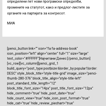
определени пет нови програмски определби,
промените на статутот, како и предлог-листите за
органите на партијата за конгресот.
МИА
[penci_button link="" icon="fa fa-address-book"
icon_position="left" align="center" full="1" size="large"
text_color="#FFFFFF"]Најчитани Денес [/penci_button]
[vc_row][vc_column][penci_grid_1
build_query="post_type:post|size:6|order_by:popular1|order:
DESC" style_block_title="style-title-grid" image_size="penci-
thumb-280-376" block_title_align="style-title-left"
post_standard_title_length="12"
block_title_font_size="14px" post_title_font_size="12px"
hide_comment="true" hide_post_date="true"
hide_count_view="true" hide_icon_post_format="true"
hide_cat="true" hide_review_piechart="true"