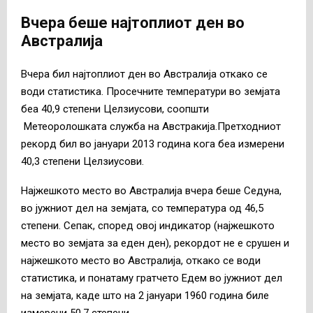
Вчера беше најтоплиот ден во
Австралија
Вчера бил најтоплиот ден во Австралија откако се
води статистика. Просечните температури во земјата
беа 40,9 степени Целзиусови, соопшти
Метеоролошката служба на Австракија.Претходниот
рекорд бил во јануари 2013 година кога беа измерени
40,3 степени Целзиусови.
Најжешкото место во Австралија вчера беше Седуна,
во јужниот дел на земјата, со температура од 46,5
степени. Сепак, според овој индикатор (најжешкото
место во земјата за еден ден), рекордот не е срушен и
најжешкото место во Австралија, откако се води
статистика, и понатаму гратчето Едем во јужниот дел
на земјата, каде што на 2 јануари 1960 година биле