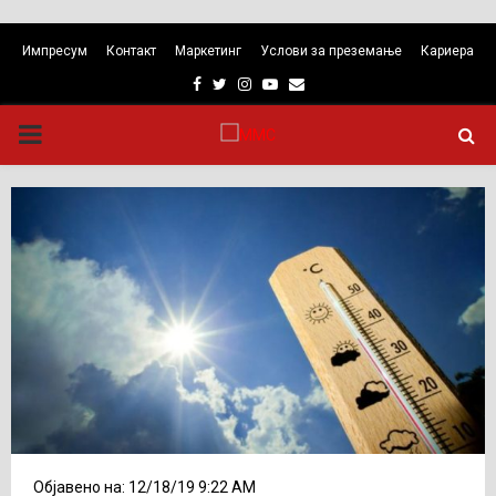
Импресум
Контакт
Маркетинг
Услови за преземање
Кариера
Facebook
Twitter
Instagram
Youtube
Email
PRIMARY
MENU
Објавено на: 12/18/19 9:22 AM