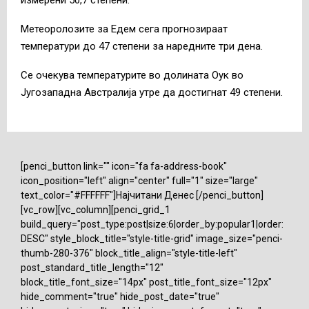
измерени 50,7 степени.
Метеоролозите за Едем сега прогнозираат
температури до 47 степени за наредните три дена.
Се очекува температурите во долината Оук во
Југозападна Австралија утре да достигнат 49 степени.
[penci_button link="" icon="fa fa-address-book"
icon_position="left" align="center" full="1" size="large"
text_color="#FFFFFF"]Најчитани Денес [/penci_button]
[vc_row][vc_column][penci_grid_1
build_query="post_type:post|size:6|order_by:popular1|order:
DESC" style_block_title="style-title-grid" image_size="penci-
thumb-280-376" block_title_align="style-title-left"
post_standard_title_length="12"
block_title_font_size="14px" post_title_font_size="12px"
hide_comment="true" hide_post_date="true"