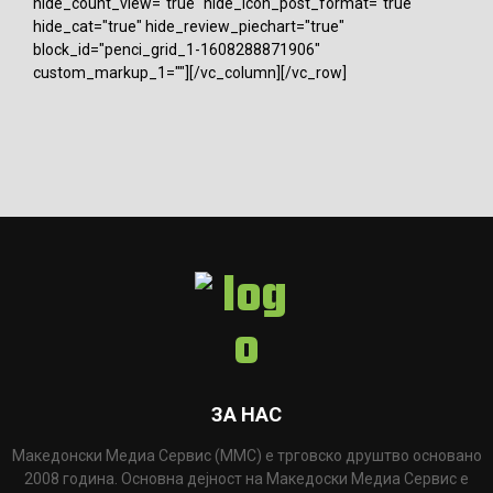
hide_count_view="true" hide_icon_post_format="true"
hide_cat="true" hide_review_piechart="true"
block_id="penci_grid_1-1608288871906"
custom_markup_1=""][/vc_column][/vc_row]
ЗА НАС
Македонски Медиа Сервис (ММС) е трговско друштво основано
2008 година. Основна дејност на Македоски Медиа Сервис е