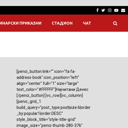
Facebook
Twitter
Instagra
Yout
E
ИНАРСКИ ПРИКАЗНИ
СТАДИОН
ЧАТ
[penci_button link="" icon="fa fa-
address-book" icon_position="left"
align="center" full="1" size="large"
text_color="#FFFFFF"]Најчитани Денес
[/penci_button] [vc_row][vc_column]
[penci_grid_1
build_query="post_type:post|size:6|order
_by:popular1|order:DESC"
style_block_title="style-title-grid"
image_size="penci-thumb-280-376"