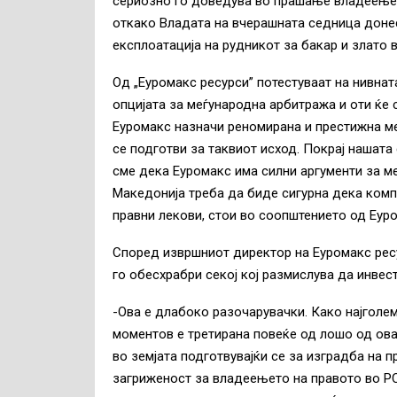
сериозно го доведува во прашање владеењет
откако Владата на вчерашната седница донес
експлоатација на рудникот за бакар и злато
Од „Еуромакс ресурси” потестуваат на нивнат
опцијата за меѓународна арбитража и оти ќе
Еуромакс назначи реномирана и престижна м
се подготви за таквиот исход. Покрај нашата
сме дека Еуромакс има силни аргументи за ме
Македонија треба да биде сигурна дека комп
правни лекови, стои во соопштението од Еуро
Според извршниот директор на Еуромакс ресу
го обесхрабри секој кој размислува да инвес
-Ова е длабоко разочарувачки. Како најголе
моментов е третирана повеќе од лошо од ова
во земјата подготвувајќи се за изградба на 
загриженост за владеењето на правото во РС