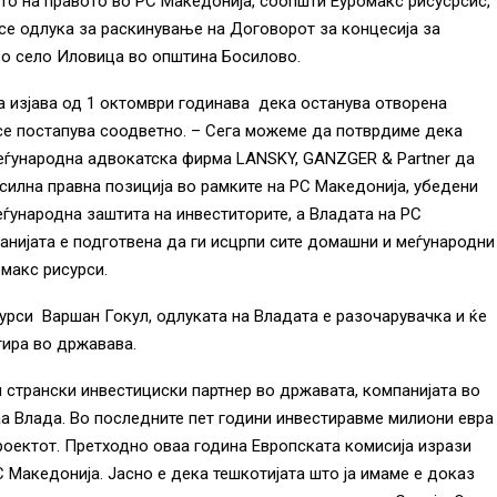
о на правото во РС Македонија, соопшти Еуромакс рисусрсис,
е одлука за раскинување на Договорот за концесија за
 во село Иловица во општина Босилово.
а изјава од 1 октомври годинава дека останува отворена
 се постапува соодветно. – Сега можеме да потврдиме дека
еѓународна адвокатска фирма LANSKY, GANZGER & Partner да
 силна правна позиција во рамките на РС Македонија, убедени
ѓународна заштита на инвеститорите, а Владата на РС
анијата е подготвена да ги исцрпи сите домашни и меѓународни
макс рисурси.
рси Варшан Гокул, одлуката на Владата е разочарувачка и ќе
тира во државава.
м странски инвестициски партнер во државата, компанијата во
а Влада. Во последните пет години инвестиравме милиони евра
проектот. Претходно оваа година Европската комисија изрази
 Македонија. Јасно е дека тешкотијата што ја имаме е доказ