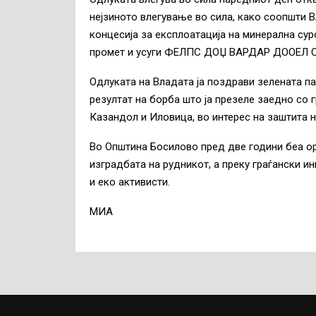
нејзиното влегување во сила, како соопшти 
концесија за експлоатација на минерална су
промет и усуги ФЕЛПС ДОЏ ВАРДАР ДООЕЛ Ско
Одлуката на Владата ја поздрави зелената п
резултат на борба што ја презеле заедно со 
Казандол и Иловица, во интерес на заштита н
Во Општина Босилово пред две години беа о
изградбата на рудникот, а преку граѓански и
и еко активисти.
МИА