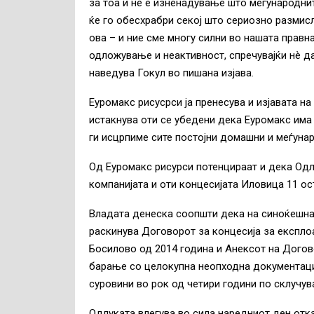
за тоа и не е изненадување што меѓународнит
ќе го обесхрабри секој што сериозно размисл
ова – и ние сме многу силни во нашата правн
одложување и неактивност, спречувајќи нè д
наведува Гокул во пишана изјава.
Еуромакс рисусрси ја пренесува и изјавата на
истакнува оти се убедени дека Еуромакс има 
ги исцрпиме сите постојни домашни и меѓуна
Од Еуромакс рисурси потенцираат и дека Одл
компанијата и оти концесијата Иловица 11 ос
Владата денеска соопшти дека на синоќешна
раскинува Договорот за концесија за експло
Босилово од 2014 година и Анексот на Догов
барање со целокупна неопходна документаци
суровини во рок од четири години по склучу
Одлуката влегува во сила наредниот ден отк