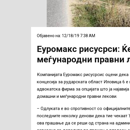
Објавено на: 12/18/19 7:38 AM
Еуромакс рисусрси: Ќ
меѓународни правни 
Компанијата Еуромакс рисусрсис оцени дека 
концесија за рударската област Иловица 6 е
адвокатска фирма за опцијата што ја најавија
домашни и меѓународни правни лекови.
– Одлуката е во спротивност со официјалните
последните неколку денови дека тие чекаат 
ова прашање да се реши од страна на админи