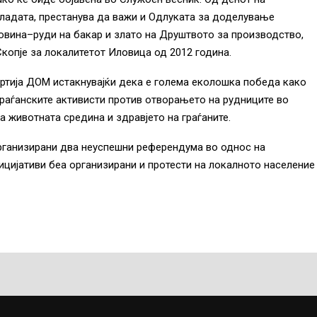
Владата, престанува да важи и Одлуката за доделување
ровина–руди на бакар и злато на Друштвото за производство,
пје за локалитетот Иловица од 2012 година.
артија ДОМ истакнувајќи дека е голема еколошка победа како
граѓанските активисти против отворањето на рудниците во
а животната средина и здравјето на граѓаните.
рганизирани два неуспешни референдума во однос на
ницијативи беа организирани и протести на локалното население