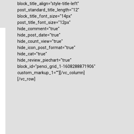
block_title_align="style-title-left"
post_standard_title_length="12"
block_title_font_size="14px"
post_title_font_size="12px"
hide_comment="true"
hide_post_date="true"
hide_count_view="true"
hide_icon_post_format="true"
hide_cat="true"
hide_review_piechart="true"
block_id="penci_grid_1-1608288871906"
custom_markup_1=""][/vc_column]
[/vc_row]