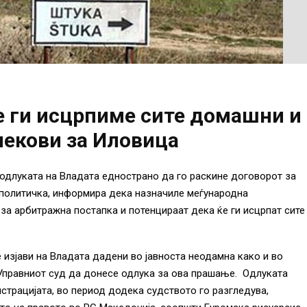
е ги исцрпиме сите домашни и
лекови за Иловица
одлуката на Владата еднострано да го раскине договорот за
 политичка, информира дека назначиле меѓународна
 за арбитражна постапка и потенцираат дека ќе ги исцрпат сите
 изјави на Владата дадени во јавноста неодамна како и во
Управниот суд да донесе одлука за ова прашање. Одлуката
страцијата, во период додека судството го разгледува,