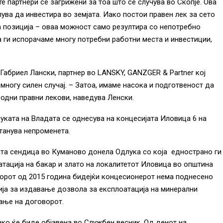
е партнери се загрижени за тоа што се случува во Скопје. Ова
ува да инвестира во земјата. Иако постои правен лек за сето
а позиција – оваа можност само резултира со непотребно
а ги испорачаме многу потребни работни места и инвестиции,
 Габриел Лански, партнер во LANSKY, GANZGER & Partner кој
многу силен случај. – Затоа, имаме насока и подготвеност да
родни правни лекови, наведува Ленски.
уката на Владата се однесува на концесијата Иловица 6 на
танува непроменета.
та сендица во Куманово донела Одлука со која еднострано ги
атација на бакар и злато на локалитетот Иловица во општина
орот од 2015 година бидејќи концесионерот нема поднесено
ја за издавање дозвола за експлоатација на минерални
вање на договорот.
ако ќе биде објавена во Службен весник. Од денот на