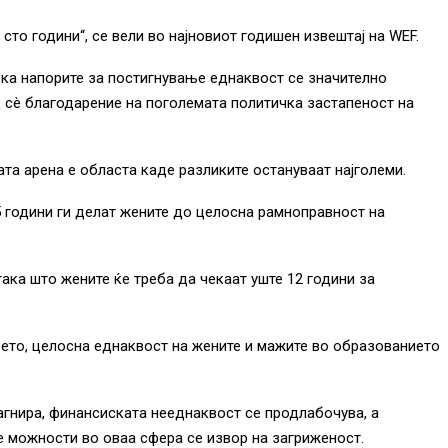
сто години“, се вели во најновиот годишен извештај на WEF.
ка напорите за постигнување еднаквост се значително
д сè благодарение на поголемата политичка застапеност на
та арена е областа каде разликите остануваат најголеми.
5 години ги делат жените до целосна рамноправност на
така што жените ќе треба да чекаат уште 12 години за
ето, целосна еднаквост на жените и мажите во образованието
агнира, финансиската нееднаквост се продлабочува, а
е можности во оваа сфера се извор на загриженост.