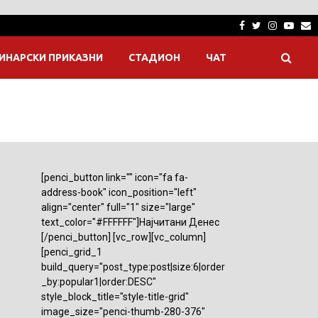
Facebook
Twitter
Instagra
Yout
E
ИНАРСКИ ПРИКАЗНИ
СТАДИОН
ЧАТ
[penci_button link="" icon="fa fa-
address-book" icon_position="left"
align="center" full="1" size="large"
text_color="#FFFFFF"]Најчитани Денес
[/penci_button] [vc_row][vc_column]
[penci_grid_1
build_query="post_type:post|size:6|order
_by:popular1|order:DESC"
style_block_title="style-title-grid"
image_size="penci-thumb-280-376"