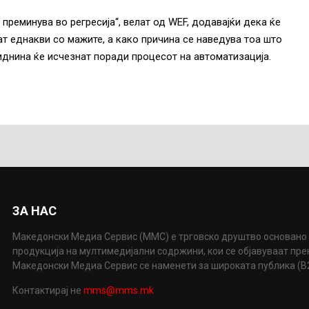
преминува во регресија“, велат од WEF, додавајќи дека ќе
т еднакви со мажите, а како причина се наведува тоа што
иднина ќе исчезнат поради процесот на автоматизација.
ЗА НАС
Македонски Медиа Сервис (ММС) е трговско друштво основано 
продукција на мултимедијални содржини, кои се објавуваат пр
Македонски Медиа Сервис се наменети за широката публика (B2P
Контактирај не
mms@mms.mk