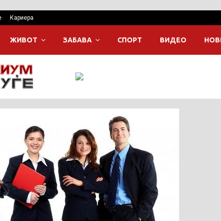
е
Кариера
ЖИВОТ
ЗАБАВА
СПОРТ
ВИДЕО
НОВ