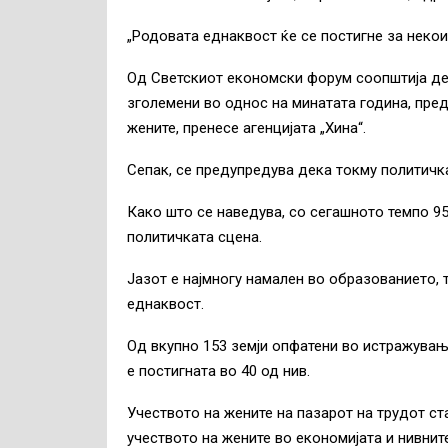
„Родовата еднаквост ќе се постигне за некои 
Од Светскиот економски форум соопштија де
зголемени во однос на минатата година, пре
жените, пренесе агенцијата „Хина“.
Сепак, се предупредува дека токму политичка
Како што се наведува, со сегашното темпо 9
политичката сцена.
Јазот е најмногу намален во образованието, 
еднаквост.
Од вкупно 153 земји опфатени во истражувањ
е постигната во 40 од нив.
Учеството на жените на пазарот на трудот ст
учеството на жените во економијата и нивнит