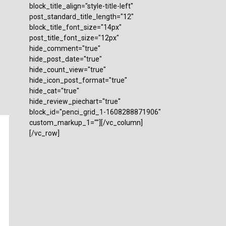
block_title_align="style-title-left"
post_standard_title_length="12"
block_title_font_size="14px"
post_title_font_size="12px"
hide_comment="true"
hide_post_date="true"
hide_count_view="true"
hide_icon_post_format="true"
hide_cat="true"
hide_review_piechart="true"
block_id="penci_grid_1-1608288871906"
custom_markup_1=""][/vc_column]
[/vc_row]