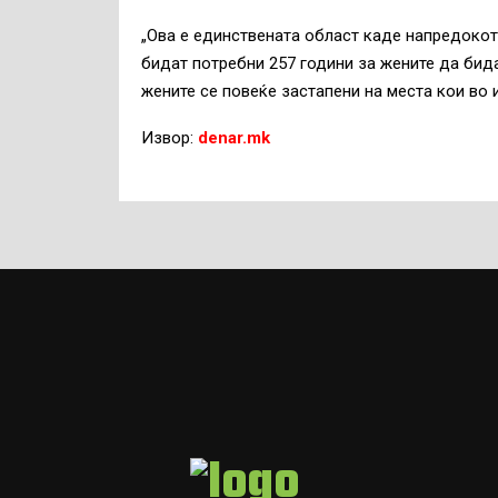
„Ова е единствената област каде напредокот 
бидат потребни 257 години за жените да бида
жените се повеќе застапени на места кои во 
Извор:
denar.mk