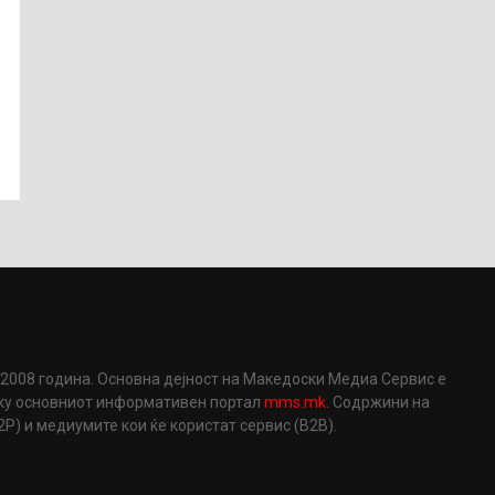
2008 година. Основна дејност на Македоски Медиа Сервис е
еку основниот информативен портал
mms.mk
. Содржини на
) и медиумите кои ќе користат сервис (B2B).