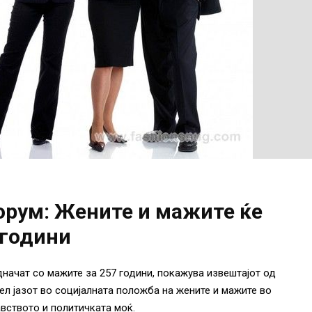
орум: Жените и мажите ќе
 години
дначат со мажите за 257 години, покажува извештајот од
ел јазот во социјалната положба на жените и мажите во
вството и политичката моќ.