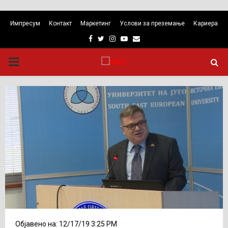
Импресум
Контакт
Маркетинг
Услови за преземање
Кариера
Facebook
Twitter
Instagram
Youtube
Email
PRIMARY
MENU
Објавено на: 12/17/19 3:25 PM