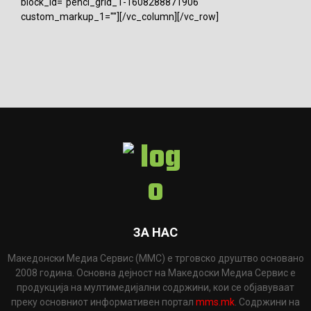
block_id="penci_grid_1-1608288871906"
custom_markup_1=""][/vc_column][/vc_row]
ЗА НАС
Македонски Медиа Сервис (ММС) е трговско друштво основано
2008 година. Основна дејност на Македоски Медиа Сервис е
продукција на мултимедијални содржини, кои се објавуваат
преку основниот информативен портал
mms.mk
. Содржини на