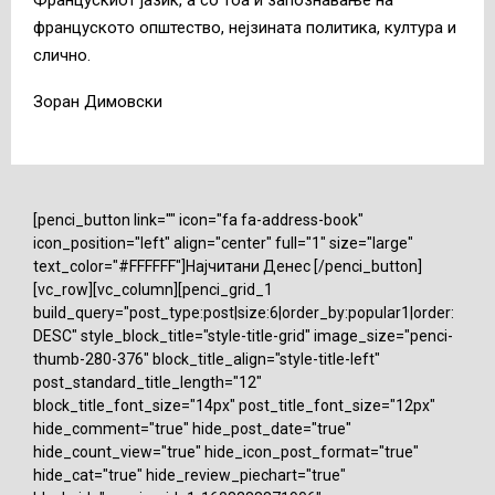
Францускиот јазик, а со тоа и запознавање на
француското општество, нејзината политика, култура и
слично.
Зоран Димовски
[penci_button link="" icon="fa fa-address-book"
icon_position="left" align="center" full="1" size="large"
text_color="#FFFFFF"]Најчитани Денес [/penci_button]
[vc_row][vc_column][penci_grid_1
build_query="post_type:post|size:6|order_by:popular1|order:
DESC" style_block_title="style-title-grid" image_size="penci-
thumb-280-376" block_title_align="style-title-left"
post_standard_title_length="12"
block_title_font_size="14px" post_title_font_size="12px"
hide_comment="true" hide_post_date="true"
hide_count_view="true" hide_icon_post_format="true"
hide_cat="true" hide_review_piechart="true"