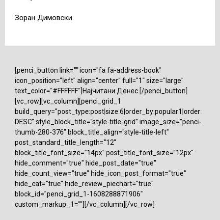
Зоран Димовски
[penci_button link="" icon="fa fa-address-book"
icon_position="left" align="center" full="1" size="large"
text_color="#FFFFFF"]Најчитани Денес [/penci_button]
[vc_row][vc_column][penci_grid_1
build_query="post_type:post|size:6|order_by:popular1|order:
DESC" style_block_title="style-title-grid" image_size="penci-
thumb-280-376" block_title_align="style-title-left"
post_standard_title_length="12"
block_title_font_size="14px" post_title_font_size="12px"
hide_comment="true" hide_post_date="true"
hide_count_view="true" hide_icon_post_format="true"
hide_cat="true" hide_review_piechart="true"
block_id="penci_grid_1-1608288871906"
custom_markup_1=""][/vc_column][/vc_row]