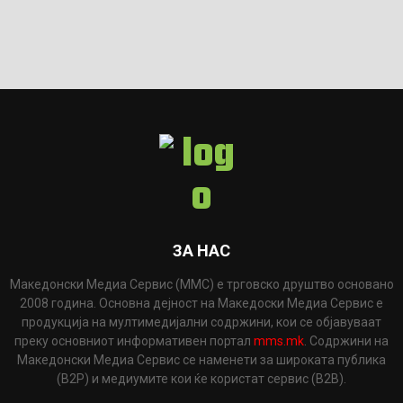
ЗА НАС
Македонски Медиа Сервис (ММС) е трговско друштво основано
2008 година. Основна дејност на Македоски Медиа Сервис е
продукција на мултимедијални содржини, кои се објавуваат
преку основниот информативен портал
mms.mk
. Содржини на
Македонски Медиа Сервис се наменети за широката публика
(B2P) и медиумите кои ќе користат сервис (B2B).