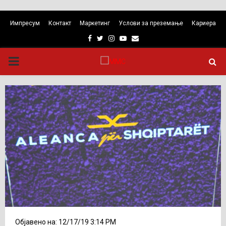
Импресум
Контакт
Маркетинг
Услови за преземање
Кариера
Facebook
Twitter
Instagram
Youtube
Email
PRIMARY
MENU
Објавено на: 12/17/19 3:14 PM