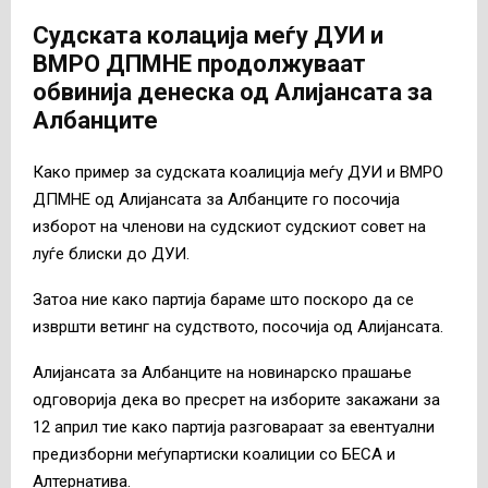
Судската колација меѓу ДУИ и
ВМРО ДПМНЕ продолжуваат
обвинија денеска од Алијансата за
Албанците
Како пример за судската коалиција меѓу ДУИ и ВМРО
ДПМНЕ од Алијансата за Албанците го посочија
изборот на членови на судскиот судскиот совет на
луѓе блиски до ДУИ.
Затоа ние како партија бараме што поскоро да се
извршти ветинг на судството, посочија од Алијансата.
Алијансата за Албанците на новинарско прашање
одговорија дека во пресрет на изборите закажани за
12 април тие како партија разговараат за евентуални
предизборни меѓупартиски коалиции со БЕСА и
Алтернатива.