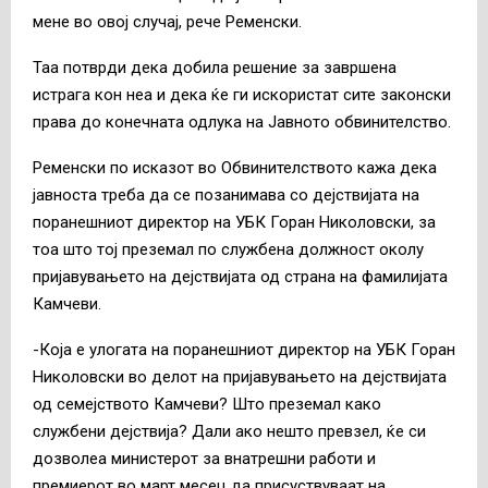
мене во овој случај, рече Ременски.
Таа потврди дека добила решение за завршена
истрага кон неа и дека ќе ги искористат сите законски
права до конечната одлука на Јавното обвинителство.
Ременски по исказот во Обвинителството кажа дека
јавноста треба да се позанимава со дејствијата на
поранешниот директор на УБК Горан Николовски, за
тоа што тој преземал по службена должност околу
пријавувањето на дејствијата од страна на фамилијата
Камчеви.
-Која е улогата на поранешниот директор на УБК Горан
Николовски во делот на пријавувањето на дејствијата
од семејството Камчеви? Што преземал како
службени дејствија? Дали ако нешто превзел, ќе си
дозволеа министерот за внатрешни работи и
премиерот во март месец да присуствуваат на