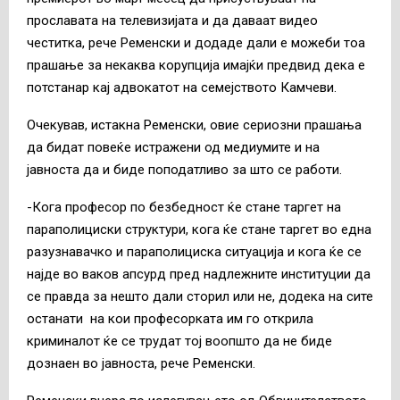
прославата на телевизијата и да даваат видео
честитка, рече Ременски и додаде дали е можеби тоа
прашање за некаква корупција имајќи предвид дека е
потстанар кај адвокатот на семејството Камчеви.
Очекував, истакна Ременски, овие сериозни прашања
да бидат повеќе истражени од медиумите и на
јавноста да и биде поподатливо за што се работи.
-Кога професор по безбедност ќе стане таргет на
параполициски структури, кога ќе стане таргет во една
разузнавачко и параполициска ситуација и кога ќе се
најде во ваков апсурд пред надлежните институции да
се правда за нешто дали сторил или не, додека на сите
останати на кои професорката им го открила
криминалот ќе се трудат тој воопшто да не биде
дознаен во јавноста, рече Ременски.