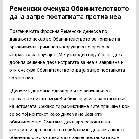
Ременски очекува Обвинителството
да ја запре постапката против неа
Пратеничката Фросина Ременски денеска по
давањето исказ во Обвинителството за гонење на
организиран криминал и корупција во врска со
истрагата за случајот „Меѓународен сојуз” рече дека
добила решение дека истрагата за неа е завршена и
оти очекува Обвинителството да ја запре постапката
против неа.
-Денеска дадовме одговори и појаснувања за
прашања кои што можеби биле причина за отворање
на истрагата. Секако ги расчистивме сите прашања кои
се во тој контекст како дилема на Јавното
обвинителство. Сметаме дека врз основа и на
исказите и врз основа на прибраните докази Јавното
обвинителство ќе цени да ја запре постапката кон