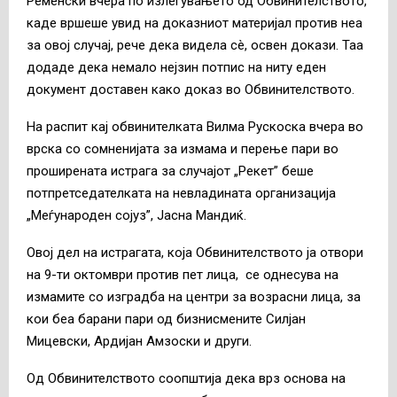
Ременски вчера по излегувањето од Обвинителството,
каде вршеше увид на доказниот материјал против неа
за овој случај, рече дека видела сè, освен докази. Таа
додаде дека немало нејзин потпис на ниту еден
документ доставен како доказ во Обвинителството.
На распит кај обвинителката Вилма Рускоска вчера во
врска со сомненијата за измама и перење пари во
проширената истрага за случајот „Рекет” беше
потпретседателката на невладината организација
„Меѓународен сојуз”, Јасна Мандиќ.
Овој дел на истрагата, која Обвинителството ја отвори
на 9-ти октомври против пет лица, се однесува на
измамите со изградба на центри за возрасни лица, за
кои беа барани пари од бизнисмените Силјан
Мицевски, Ардијан Амзоски и други.
Од Обвинителството соопштија дека врз основа на