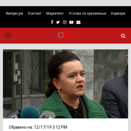
Импресум
Контакт
Маркетинг
Услови за преземање
Кариера
Facebook
Twitter
Instagram
Youtube
Email
PRIMARY
MENU
Објавено на: 12/17/19 3:12 PM