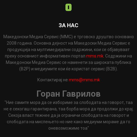
ЗА НАС
Македонски Медиа Сервис (ММС) е трговско друштво основано
2008 година. Основна дејност на Македоски Медиа Сервис е
продукција на мултимедијални содржини, кои се објавуваат
преку основниот информативен портал
mms.mk
. Содржини на
Македонски Медиа Сервис се наменети за широката публика
(B2P) и медиумите кои ќе користат сервис (B2B).
Контактирај не
mms@mms.mk
Горан Гаврилов
"Ние самите мора да се избориме за слободата на говорот, таа
не е секогаш гарантирана, таа борба мора да продолжи до крај.
Секоја власт тежнее да ја ограничи слободата на говорот и
слободата на мислењето но ние како медиуми мораме да го
оневозможиме тоа"