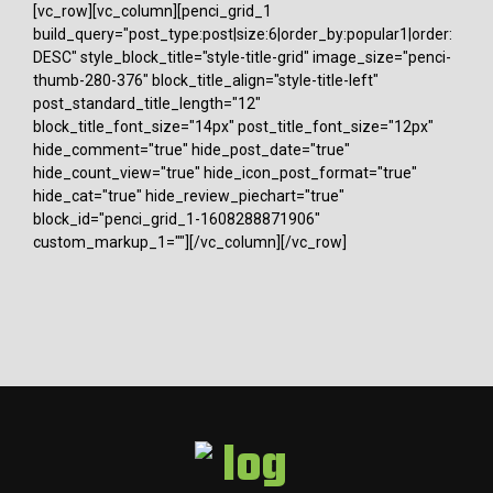
[vc_row][vc_column][penci_grid_1
build_query="post_type:post|size:6|order_by:popular1|order:
DESC" style_block_title="style-title-grid" image_size="penci-
thumb-280-376" block_title_align="style-title-left"
post_standard_title_length="12"
block_title_font_size="14px" post_title_font_size="12px"
hide_comment="true" hide_post_date="true"
hide_count_view="true" hide_icon_post_format="true"
hide_cat="true" hide_review_piechart="true"
block_id="penci_grid_1-1608288871906"
custom_markup_1=""][/vc_column][/vc_row]