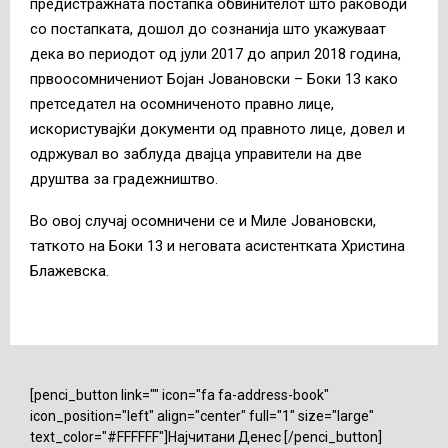
предистражната постапка обвинителот што раководи
со постапката, дошол до сознанија што укажуваат
дека во периодот од јули 2017 до април 2018 година,
првоосомничениот Бојан Јовановски – Боки 13 како
претседател на осомниченото правно лице,
искористувајќи документи од правното лице, довел и
одржувал во заблуда двајца управители на две
друштва за градежништво.
Во овој случај осомничени се и Миле Јовановски,
таткото на Боки 13 и неговата асистентката Христина
Блажевска.
[penci_button link="" icon="fa fa-address-book"
icon_position="left" align="center" full="1" size="large"
text_color="#FFFFFF"]Најчитани Денес [/penci_button]