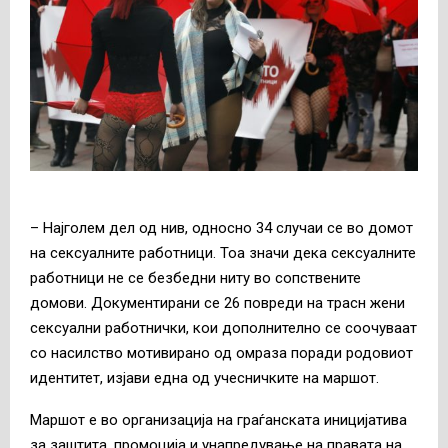
– Најголем дел од нив, односно 34 случаи се во домот
на сексуалните работници. Тоа значи дека сексуалните
работници не се безбедни ниту во сопствените
домови. Документирани се 26 повреди на трасн жени
сексуални работнички, кои дополнително се соочуваат
со насилство мотивирано од омраза поради родовиот
идентитет, изјави една од учесничките на маршот.
Маршот е во организација на граѓанската иницијатива
за заштита, промоција и унапредување на правата на