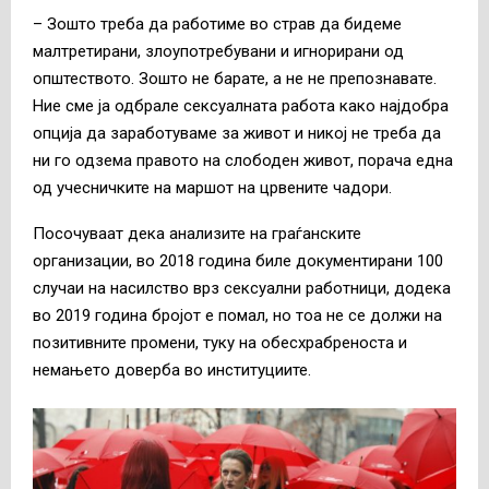
– Зошто треба да работиме во страв да бидеме
малтретирани, злоупотребувани и игнорирани од
општеството. Зошто не барате, а не не препознавате.
Ние сме ја одбрале сексуалната работа како најдобра
опција да заработуваме за живот и никој не треба да
ни го одзема правото на слободен живот, порача една
од учесничките на маршот на црвените чадори.
Посочуваат дека анализите на граѓанските
организации, во 2018 година биле документирани 100
случаи на насилство врз сексуални работници, додека
во 2019 година бројот е помал, но тоа не се должи на
позитивните промени, туку на обесхрабреноста и
немањето доверба во институциите.