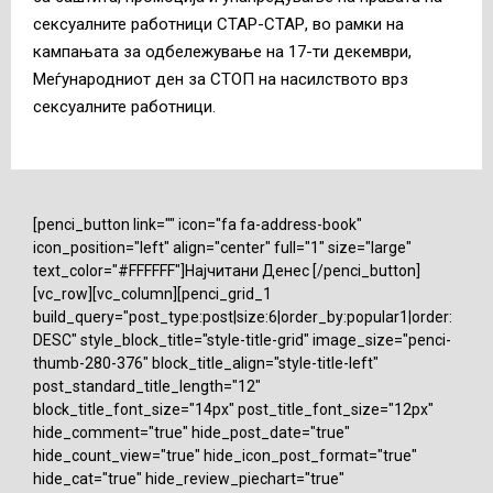
сексуалните работници СТАР-СТАР, во рамки на
кампањата за одбележување на 17-ти декември,
Меѓународниот ден за СТОП на насилството врз
сексуалните работници.
[penci_button link="" icon="fa fa-address-book"
icon_position="left" align="center" full="1" size="large"
text_color="#FFFFFF"]Најчитани Денес [/penci_button]
[vc_row][vc_column][penci_grid_1
build_query="post_type:post|size:6|order_by:popular1|order:
DESC" style_block_title="style-title-grid" image_size="penci-
thumb-280-376" block_title_align="style-title-left"
post_standard_title_length="12"
block_title_font_size="14px" post_title_font_size="12px"
hide_comment="true" hide_post_date="true"
hide_count_view="true" hide_icon_post_format="true"
hide_cat="true" hide_review_piechart="true"