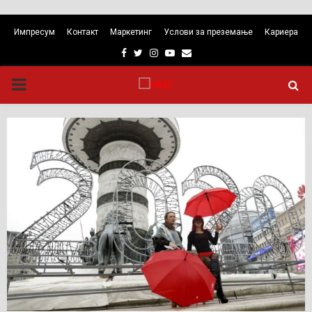
Импресум
Контакт
Маркетинг
Услови за преземање
Кариера
Facebook
Twitter
Instagram
Youtube
Email
PRIMARY
MENU