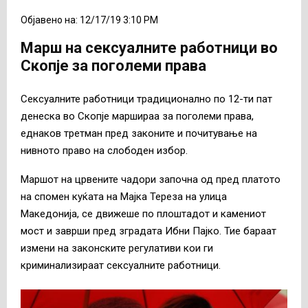
Објавено на: 12/17/19 3:10 PM
Марш на сексуалните работници во
Скопје за поголеми права
Сексуалните работници традиционално по 12-ти пат
денеска во Скопје маршираа за поголеми права,
еднаков третман пред законите и почитување на
нивното право на слободен избор.
Маршот на црвените чадори започна од пред платото
на спомен куќата на Мајка Тереза на улица
Македонија, се движеше по плоштадот и камениот
мост и заврши пред зградата Ибни Пајко. Тие бараат
измени на законските регулативи кои ги
криминализираат сексуалните работници.