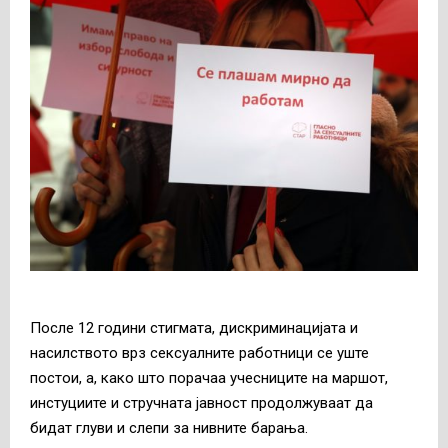
После 12 години стигмата, дискриминацијата и
насилството врз сексуалните работници се уште
постои, а, како што порачаа учесниците на маршот,
инстуциите и стручната јавност продолжуваат да
бидат глуви и слепи за нивните барања.