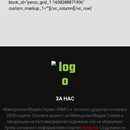
block_id="penci_grid_1-1608288871906"
custom_markup_1=""][/vc_column][/vc_row]
ЗА НАС
Македонски Медиа Сервис (ММС) е трговско друштво основано
2008 година. Основна дејност на Македоски Медиа Сервис е
продукција на мултимедијални содржини, кои се објавуваат
преку основниот информативен портал
mms.mk
. Содржини на