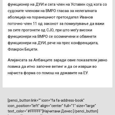
функционер на ДУИ и сега член на Уставен суд кога со
судските членови на ВМРО гласаа за нелегалната
аболиција на поранешниот претседател Иванов
поточно член 11 од законот за помиулување да важи
за сите прогонети од СЈО, при што меѓу високи
функционери на ВМРО се осомничени и обвинети
функционери на ДУИ, рече на прес конфренцијата,
Флакрон Беџети.
Алијансата за Албанците заради овие показатели јавно
повика да итно започне ветинг и да се изврши во
најчиста форма со помош на државите на ЕУ.
[penci_button link="" icon="fa fa-address-book"
icon_position="left" align="center" full="1" size="large"
text_color="#FFFFFF"]Најчитани Денес [/penci_button]