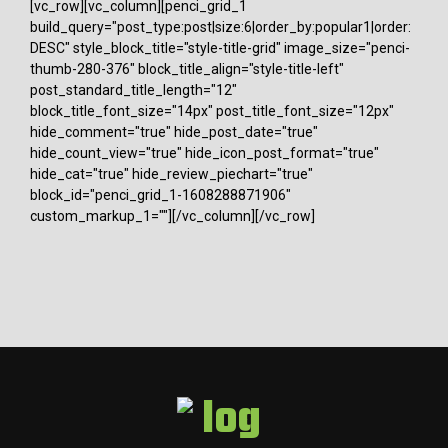
[vc_row][vc_column][penci_grid_1
build_query="post_type:post|size:6|order_by:popular1|order:
DESC" style_block_title="style-title-grid" image_size="penci-
thumb-280-376" block_title_align="style-title-left"
post_standard_title_length="12"
block_title_font_size="14px" post_title_font_size="12px"
hide_comment="true" hide_post_date="true"
hide_count_view="true" hide_icon_post_format="true"
hide_cat="true" hide_review_piechart="true"
block_id="penci_grid_1-1608288871906"
custom_markup_1=""][/vc_column][/vc_row]