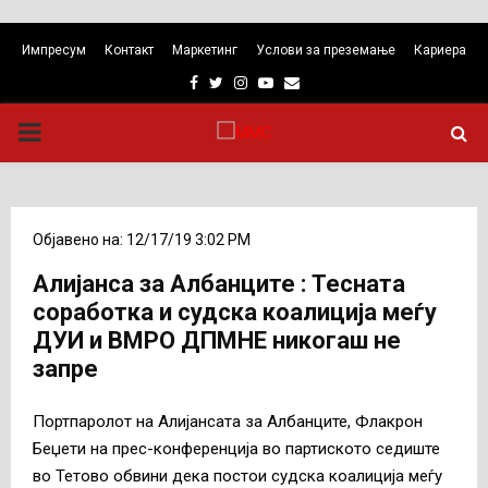
Импресум
Контакт
Маркетинг
Услови за преземање
Кариера
Facebook
Twitter
Instagram
Youtube
Email
PRIMARY
MENU
Објавено на: 12/17/19 3:02 PM
Алијанса за Албанците : Тесната
соработка и судска коалиција меѓу
ДУИ и ВМРО ДПМНЕ никогаш не
запре
Портпаролот на Алијансата за Албанците, Флакрон
Беџети на прес-конференција во партиското седиште
во Тетово обвини дека постои судска коалиција меѓу