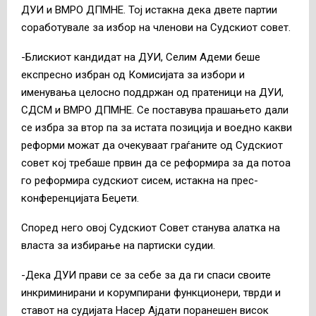
ДУИ и ВМРО ДПМНЕ. Тој истакна дека двете партии
соработувале за избор на членови на Судскиот совет.
-Блискиот кандидат на ДУИ, Селим Адеми беше
експресно избран од Комисијата за избори и
именувања целосно поддржан од пратеници на ДУИ,
СДСМ и ВМРО ДПМНЕ. Се поставува прашањето дали
се избра за втор па за истата позиција и воедно какви
реформи можат да очекуваат граѓаните од Судскиот
совет кој требаше првин да се реформира за да потоа
го реформира судскиот сисем, истакна на прес-
конференцијата Беџети.
Според него овој Судскиот Совет станува алатка на
власта за избирање на партиски судии.
-Дека ДУИ прави се за себе за да ги спаси своите
инкриминирани и корумпирани функционери, тврди и
ставот на судијата Насер Ајдати поранешен висок