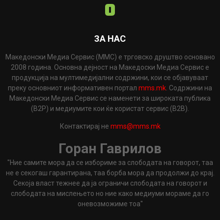
ЗА НАС
Македонски Медиа Сервис (ММС) е трговско друштво основано
2008 година. Основна дејност на Македоски Медиа Сервис е
продукција на мултимедијални содржини, кои се објавуваат
преку основниот информативен портал
mms.mk
. Содржини на
Македонски Медиа Сервис се наменети за широката публика
(B2P) и медиумите кои ќе користат сервис (B2B).
Контактирај не
mms@mms.mk
Горан Гаврилов
"Ние самите мора да се избориме за слободата на говорот, таа
не е секогаш гарантирана, таа борба мора да продолжи до крај.
Секоја власт тежнее да ја ограничи слободата на говорот и
слободата на мислењето но ние како медиуми мораме да го
оневозможиме тоа"