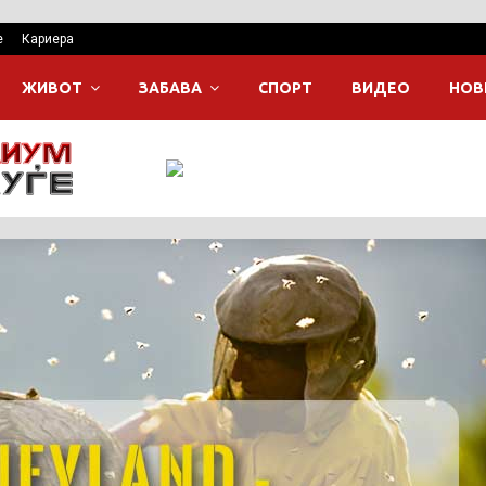
е
Кариера
ЖИВОТ
ЗАБАВА
СПОРТ
ВИДЕО
НОВ