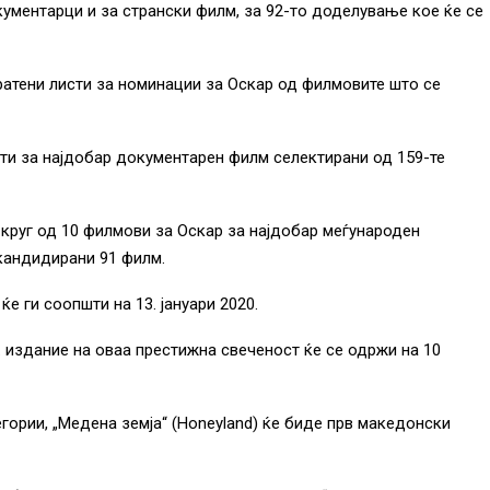
кументарци и за странски филм, за 92-то доделување кое ќе се
атени листи за номинации за Оскар од филмовите што се
ти за најдобар документарен филм селектирани од 159-те
н круг од 10 филмови за Оскар за најдобар меѓународен
 кандидирани 91 филм.
е ги соопшти на 13. јануари 2020.
2. издание на оваа престижна свеченост ќе се одржи на 10
гории, „Медена земја“ (Honeyland) ќе биде прв македонски