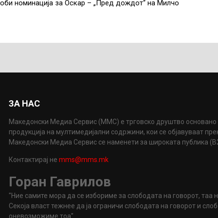
доби номинација за Оскар – „Пред дождот“ на Милчо
ЗА НАС
Македонски Медиа Сервис (ММС) е трговско друштво основано 
продукција на мултимедијални содржини, кои се објавуваат пр
Македонски Медиа Сервис се наменети за широката публика (B2P
Контактирај не
mms@mms.mk
Горан Гаврилов
"Ние самите мора да се избориме за слободата на говорот, таа 
Секоја власт тежнее да ја ограничи слободата на говорот и сл
оневозможиме тоа"