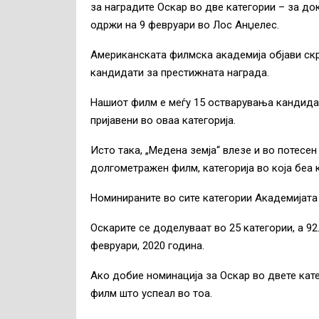
за наградите Оскар во две категории – за до
одржи на 9 февруари во Лос Анџелес.
Американската филмска академија објави скр
кандидати за престижната награда.
Нашиот филм е меѓу 15 остварувања кандида
пријавени во оваа категорија.
Исто така, „Медена земја“ влезе и во потесе
долгометражен филм, категорија во која беа
Номинираните во сите категории Академијата ќ
Оскарите се доделуваат во 25 категории, а 9
февруари, 2020 година.
Ако добие номинација за Оскар во двете кате
филм што успеал во тоа.