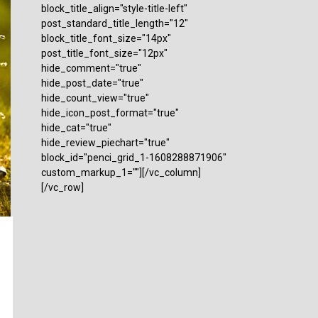
block_title_align="style-title-left"
post_standard_title_length="12"
block_title_font_size="14px"
post_title_font_size="12px"
hide_comment="true"
hide_post_date="true"
hide_count_view="true"
hide_icon_post_format="true"
hide_cat="true"
hide_review_piechart="true"
block_id="penci_grid_1-1608288871906"
custom_markup_1=""][/vc_column]
[/vc_row]