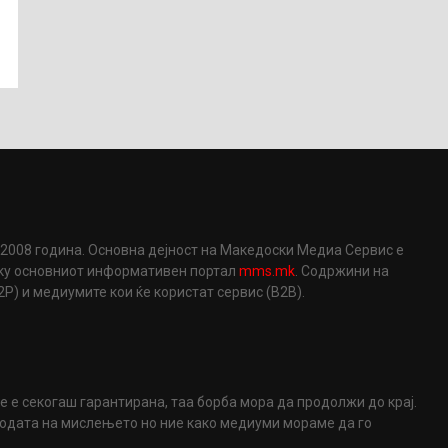
2008 година. Основна дејност на Македоски Медиа Сервис е
еку основниот информативен портал
mms.mk
. Содржини на
) и медиумите кои ќе користат сервис (B2B).
не е секогаш гарантирана, таа борба мора да продолжи до крај.
ободата на мислењето но ние како медиуми мораме да го