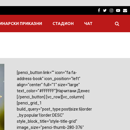
Facebook
Twitter
Instagra
Yout
E
ИНАРСКИ ПРИКАЗНИ
СТАДИОН
ЧАТ
[penci_button link="" icon="fa fa-
address-book" icon_position="left"
align="center" full="1" size="large"
text_color="#FFFFFF"]Најчитани Денес
[/penci_button] [vc_row][vc_column]
[penci_grid_1
build_query="post_type:post|size:6|order
_by:popular1|order:DESC"
style_block_title="style-title-grid"
image_size="penci-thumb-280-376"