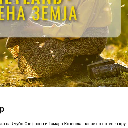
р
ја на Љубо Стефанов и Тамара Котевска влезе во потесен круг