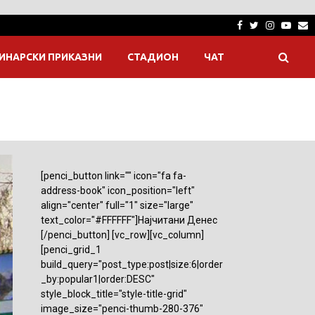
Facebook
Twitter
Instagra
Yout
E
ИНАРСКИ ПРИКАЗНИ
СТАДИОН
ЧАТ
[penci_button link="" icon="fa fa-
address-book" icon_position="left"
align="center" full="1" size="large"
text_color="#FFFFFF"]Најчитани Денес
[/penci_button] [vc_row][vc_column]
[penci_grid_1
build_query="post_type:post|size:6|order
_by:popular1|order:DESC"
style_block_title="style-title-grid"
image_size="penci-thumb-280-376"