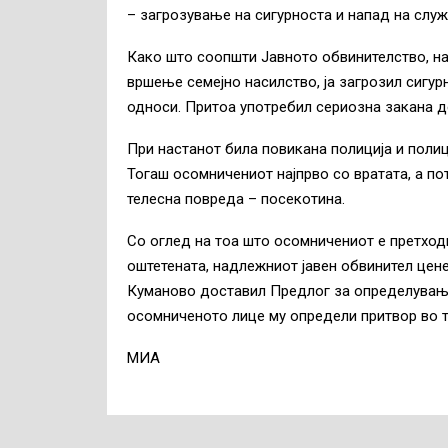
– загрозување на сигурноста и напад на слу
Како што соопшти Јавното обвинителство, н
вршење семејно насилство, ја загрозил сигур
односи. Притоа употребил сериозна закана д
При настанот била повикана полиција и поли
Тогаш осомничениот најпрво со вратата, а пот
телесна повреда – посекотина.
Со оглед на тоа што осомничениот е претходн
оштетената, надлежниот јавен обвинител цен
Куманово доставил Предлог за определување
осомниченото лице му определи притвор во 
MИА