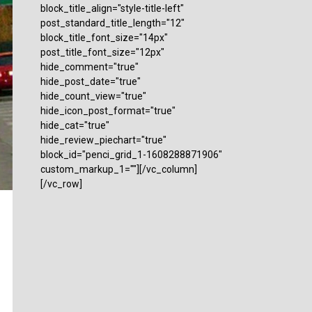
block_title_align="style-title-left"
post_standard_title_length="12"
block_title_font_size="14px"
post_title_font_size="12px"
hide_comment="true"
hide_post_date="true"
hide_count_view="true"
hide_icon_post_format="true"
hide_cat="true"
hide_review_piechart="true"
block_id="penci_grid_1-1608288871906"
custom_markup_1=""][/vc_column]
[/vc_row]