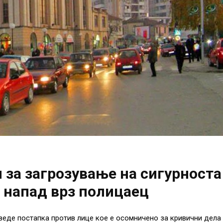
за загрозување на сигурноста
а напад врз полицаец
веде постапка против лице кое е осомничено за кривични дела