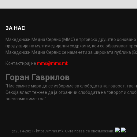
ЗА НАС
Македонски Медиа Сервис (ММС) е трговско друштво основано 
продукција на мултимедијални содржини, кои се објавуваат пр
Македонски Медиа Сервис се наменети за широката публика (B2P
Контактирај не
mms@mms.mk
Горан Гаврилов
"Ние самите мора да се избориме за слободата на говорот, таа 
Секоја власт тежнее да ја ограничи слободата на говорот и сл
оневозможиме тоа"
@2014-2021 - https://mms.mk. Сите права се овозможени.