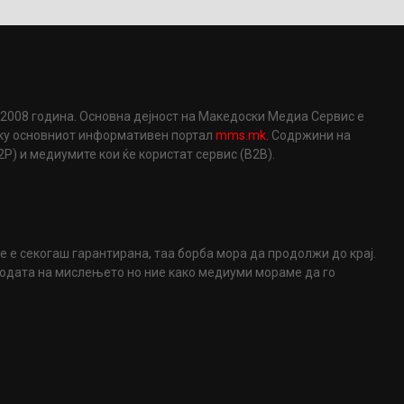
2008 година. Основна дејност на Македоски Медиа Сервис е
еку основниот информативен портал
mms.mk
. Содржини на
) и медиумите кои ќе користат сервис (B2B).
не е секогаш гарантирана, таа борба мора да продолжи до крај.
ободата на мислењето но ние како медиуми мораме да го