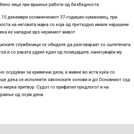
жбено лице при вршење работи од безбедноста.
а 15 декември осомничениот 37-годишен кумановец, при
носта на неговата мајка со која од претходно имале нарушени
ека ќе нападне врз нејзиниот живот.
циските службеници се обиделе да разговараат со оштетената.
оа и со раката удрил еден од полицајците, нанесувајќи му
о осудуван за кривични дела, а живее во иста куќа со
еше дека се исполнети законските основи и до Основниот суд
 мерка притвор. Судот го прифатил предлогот и на
траење од осум дена.