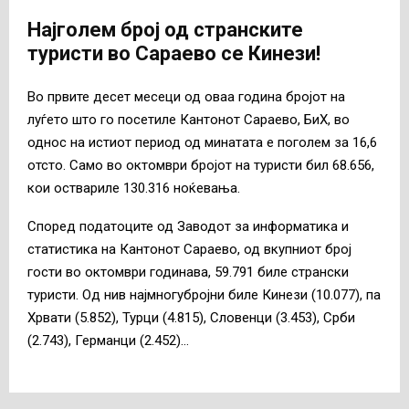
Најголем број од странските
туристи во Сараево се Кинези!
Во првите десет месеци од оваа година бројот на
луѓето што го посетиле Кантонот Сараево, БиХ, во
однос на истиот период од минатата е поголем за 16,6
отсто. Само во октомври бројот на туристи бил 68.656,
кои оствариле 130.316 ноќевања.
Според податоците од Заводот за информатика и
статистика на Кантонот Сараево, од вкупниот број
гости во октомври годинава, 59.791 биле странски
туристи. Од нив најмногубројни биле Кинези (10.077), па
Хрвати (5.852), Турци (4.815), Словенци (3.453), Срби
(2.743), Германци (2.452)…