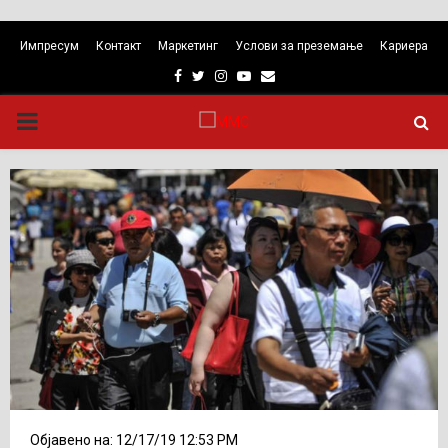
Импресум
Контакт
Маркетинг
Услови за преземање
Кариера
Facebook
Twitter
Instagram
Youtube
Email
PRIMARY
MENU
Објавено на: 12/17/19 12:53 PM