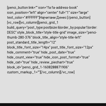
[penci_button link="" icon="fa fa-address-book"
icon_position="left" align="center" full="1" size="large"
text_color="#FFFFFF"]Најчитани Денес [/penci_button]
[vc_row][vc_column][penci_grid_1
build_query="post_type:post|size:6|order_by:popular1|order:
DESC" style_block_title="style-title-grid" image_size="penci-
thumb-280-376" block_title_align="style-title-left"
post_standard_title_length="12"
block_title_font_size="14px" post_title_font_size="12px"
hide_comment="true" hide_post_date="true"
hide_count_view="true" hide_icon_post_format="true"
hide_cat="true" hide_review_piechart="true"
block_id="penci_grid_1-1608288871906"
custom_markup_1=""][/vc_column][/vc_row]