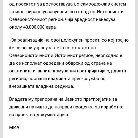
од проектот за воспоставување самоодржлив систем
за интегрирано управување со отпад во Источниот и
Североисточниот регион, чија вредност изнесува
околу 40.000.000 евра.
-За реализација на овој целокупен проект, со кој трајно
ќе се реши управувањето со отпадот за
Северноисточниот и Источниот регион, неопходно е
да се исполнат одредени обврски од страна на
општините и јавните комунални претпријатија од двата
региона, соопшти владината прес-служба по
вчерашната владина седница.
Владата му препорача на Јавното претпријатие за
државни патишта да направи проценка за изработка
на проектна документација.
МИА