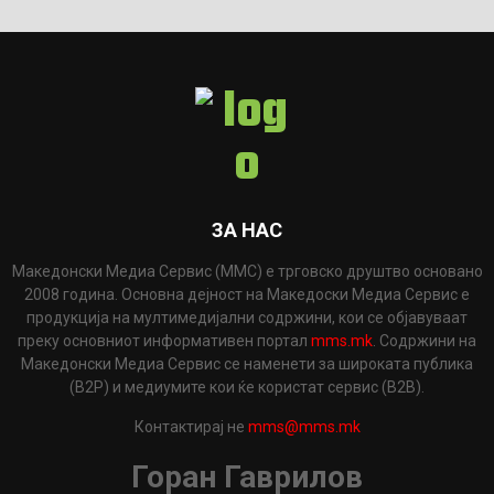
ЗА НАС
Македонски Медиа Сервис (ММС) е трговско друштво основано
2008 година. Основна дејност на Македоски Медиа Сервис е
продукција на мултимедијални содржини, кои се објавуваат
преку основниот информативен портал
mms.mk
. Содржини на
Македонски Медиа Сервис се наменети за широката публика
(B2P) и медиумите кои ќе користат сервис (B2B).
Контактирај не
mms@mms.mk
Горан Гаврилов