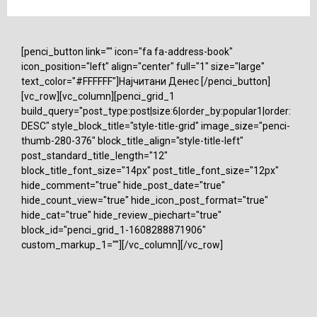
[penci_button link="" icon="fa fa-address-book"
icon_position="left" align="center" full="1" size="large"
text_color="#FFFFFF"]Најчитани Денес [/penci_button]
[vc_row][vc_column][penci_grid_1
build_query="post_type:post|size:6|order_by:popular1|order:
DESC" style_block_title="style-title-grid" image_size="penci-
thumb-280-376" block_title_align="style-title-left"
post_standard_title_length="12"
block_title_font_size="14px" post_title_font_size="12px"
hide_comment="true" hide_post_date="true"
hide_count_view="true" hide_icon_post_format="true"
hide_cat="true" hide_review_piechart="true"
block_id="penci_grid_1-1608288871906"
custom_markup_1=""][/vc_column][/vc_row]