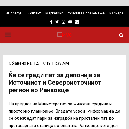
Импресум
Контакт
Маркетинг
Услови за преземање
Кариера
Facebook
Twitter
Instagram
Youtube
Email
PRIMARY
MENU
Објавено на: 12/17/19 11:38 AM
Ќе се гради пат за депонија за
Источниот и Североисточниот
регион во Ранковце
На предлог на Министерство за животна средина и
просторно планирање Владата усвои Информација да
се обезбедат пари за изградба на пристапен пат до
претоварната станица во општина Ранковце, кој е дел