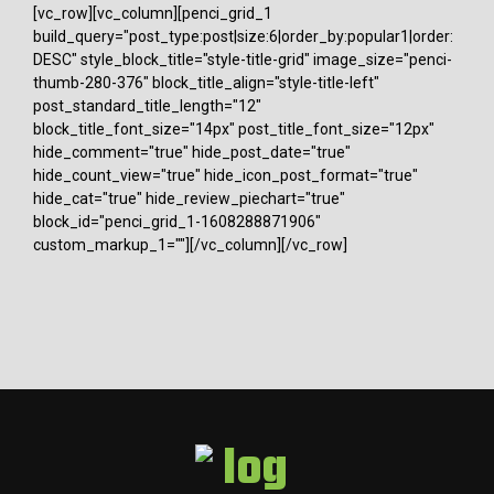
[vc_row][vc_column][penci_grid_1
build_query="post_type:post|size:6|order_by:popular1|order:
DESC" style_block_title="style-title-grid" image_size="penci-
thumb-280-376" block_title_align="style-title-left"
post_standard_title_length="12"
block_title_font_size="14px" post_title_font_size="12px"
hide_comment="true" hide_post_date="true"
hide_count_view="true" hide_icon_post_format="true"
hide_cat="true" hide_review_piechart="true"
block_id="penci_grid_1-1608288871906"
custom_markup_1=""][/vc_column][/vc_row]