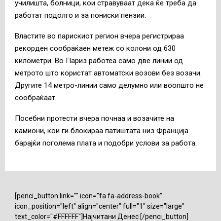
училишта, болници, кои стравуваат дека ќе треба да
работат подолго и за пониски пензии.
Властите во парискиот регион вчера регистрираа
рекорден сообраќаен метеж со колони од 630
километри. Во Париз работеа само две линии од
метрото што користат автоматски возови без возачи.
Другите 14 метро-линии само делумно или воопшто не
сообраќаат.
Посебни протести вчера почнаа и возачите на
камиони, кои ги блокираа патиштата низ Франција
барајќи поголема плата и подобри услови за работа.
[penci_button link="" icon="fa fa-address-book"
icon_position="left" align="center" full="1" size="large"
text_color="#FFFFFF"]Најчитани Денес [/penci_button]