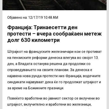
Објавено на: 12/17/19 10:48 AM
Франција: Тринаесетти ден
протести – вчера сообраќаен метеж
долг 630 километри
Штрајкот на француските железничари кои се противат
на пензиските реформи денеска влегува во својот 13.
ден, а Владата останува решена да продолжи со
спроведувањето на своите планови. За денеска е
најавена нова рунда протести низ Франција, водечките
синдикати најавуваат дека ќе го продолжат штрајкот и
за време на Божикните празници.
Повеќето вработени во јавниот сектор се вклучени во
штрајкот, вклучително и вработени во железници,