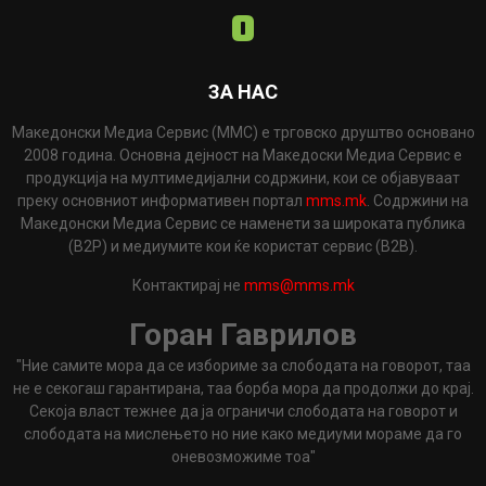
ЗА НАС
Македонски Медиа Сервис (ММС) е трговско друштво основано
2008 година. Основна дејност на Македоски Медиа Сервис е
продукција на мултимедијални содржини, кои се објавуваат
преку основниот информативен портал
mms.mk
. Содржини на
Македонски Медиа Сервис се наменети за широката публика
(B2P) и медиумите кои ќе користат сервис (B2B).
Контактирај не
mms@mms.mk
Горан Гаврилов
"Ние самите мора да се избориме за слободата на говорот, таа
не е секогаш гарантирана, таа борба мора да продолжи до крај.
Секоја власт тежнее да ја ограничи слободата на говорот и
слободата на мислењето но ние како медиуми мораме да го
оневозможиме тоа"