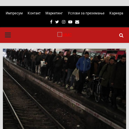
Импресум
Контакт
Маркетинг
Услови за преземање
Кариера
Facebook
Twitter
Instagram
Youtube
Email
PRIMARY
MENU