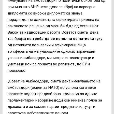
именување на амбасадори по политички основ, ова од
причина што МНР нема доволен број на кариерни
дипломати со високи дипломатски звања
поради долгогодишнотата селектирана примена на
законското решение од член 64-б,в,г од сегашниот
Закон за надворешни работи. Советот смета дека
таа бројка
не треба да се пополни со патиски
туку
од истакнати познавачи и афирмирани лица
во сферата на меѓународните односи, поранешни
успешни амбасадори, министри, интелектуалци и
уметници кои се познати во регионот , во ЕУ и
пошироко.
„Совет на Амбасадори„ смета дека именувањето на
амбасадори (освен за НАТО) во услови кога веќе
партиите водаат предизборна кампања за идните
парламентарни избори не води кон никаква полза за
државата и за самите партии предлагачи, туку ги
заострува меѓупартиските односи.