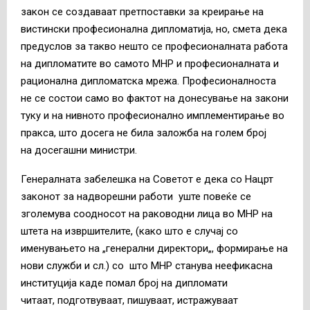
закон се создаваат претпоставки за креирање на
вистински професионална дипломатија, но, смета дека
предуслов за такво нешто се професионалната работа
на дипломатите во самото МНР и професионалната и
рационална дипломатска мрежа. Професионалноста
не се состои само во фактот на донесување на закони
туку и на нивното професионално имплементирање во
пракса, што досега не била заложба на голем број
на досегашни министри.
Генералната забелешка на Советот е дека со Нацрт
законот за надворешни работи уште повеќе се
зголемува соодносот на раководни лица во МНР на
штета на извршителите, (како што е случај со
именувањето на „генерални директори„, формирање на
нови служби и сл.) со што МНР станува неефикасна
институција каде помал број на дипломати
читаат, подготвуваат, пишуваат, истражуваат