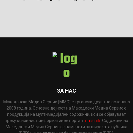
ЗА НАС
Македонски Медиа Сервис (ММС) е трговско друштво основано
2008 година. Основна дејност на Македоски Медиа Сервис е
продукција на мултимедијални содржини, кои се објавуваат
преку основниот информативен портал
mms.mk
. Содржини на
Македонски Медиа Сервис се наменети за широката публика
(B2P) и медиумите кои ќе користат сервис (B2B).