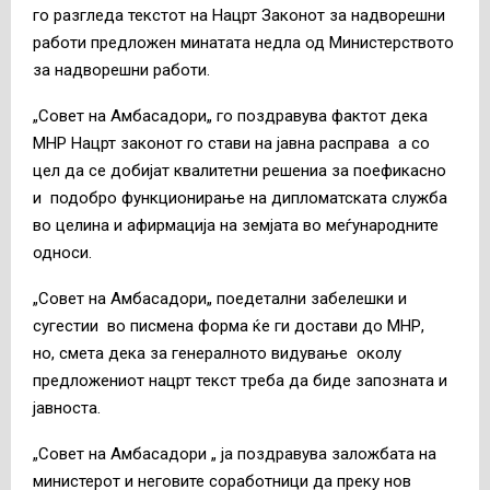
го разгледa текстот на Нацрт Законот за надворешни
работи предложен минатата недла од Министерството
за надворешни работи.
„Совет на Амбасадори„ го поздравува фактот дека
МНР Нацрт законот го стави на јавна расправа а со
цел да се добијат квалитетни решениа за поефикасно
и подобро функционирање на дипломатската служба
во целина и афирмација на земјата во меѓународните
односи.
„Совет на Амбасадори„ поедетални забелешки и
сугестии во писмена форма ќе ги достави до МНР,
но, смета дека за генералното видување околу
предложениот нацрт текст треба да биде запозната и
јавноста.
„Совет на Амбасадори „ ја поздравува заложбата на
министерот и неговите соработници да преку нов