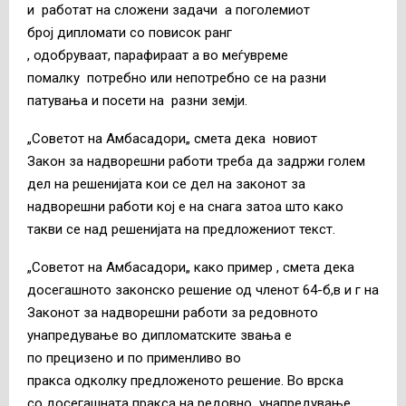
и работат на сложени задачи а поголемиот
број дипломати со повисок ранг
, одобруваат, парафираат а во меѓувреме
помалку потребно или непотребно се на разни
патувања и посети на разни земји.
„Советот на Амбасадори„ смета дека новиот
Закон за надворешни работи треба да задржи голем
дел на решенијата кои се дел на законот за
надворешни работи кој е на снага затоа што како
такви се над решенијата на предложениот текст.
„Советот на Амбасадори„ како пример , смета дека
досегашното законско решение од членот 64-б,в и г на
Законот за надворешни работи за редовното
унапредување во дипломатските звања е
по прецизено и по применливо во
пракса одколку предложеното решение. Во врска
со досегашната пракса на редовно унапредување