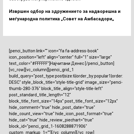
Извршен одбор на здружението за надворешна и
меѓународна политика „Совет на Амбасадори„
[penci_button link="" icon="fa fa-address-book"
icon_position="left" align="center" full="1" size="large"
text_color="#FFFFFF"]Најчитани Денес [/penci_button]
[vc_row][vc_column][penci_grid_1
build_query="post_type:post|size:6|order_by:popular1|order:
DESC" style_block_title="style-title-grid" image_size="penci-
thumb-280-376" block_title_align="style-title-left"
post_standard_title_length="12"
block_title_font_size="14px" post_title_font_size="12px"
hide_comment="true" hide_post_date="true"
hide_count_view="true" hide_icon_post_format="true"
hide_cat="true" hide_review_piechart="true"
block_id="penci_grid_1-1608288871906"
custom_markup_1=""][/vc_column][/vc_row]