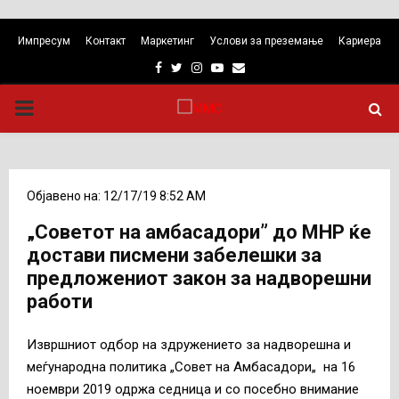
Импресум
Контакт
Маркетинг
Услови за преземање
Кариера
Facebook
Twitter
Instagram
Youtube
Email
PRIMARY
MENU
Објавено на: 12/17/19 8:52 AM
„Советот на амбасадори” до МНР ќе
достави писмени забелешки за
предложениот закон за надворешни
работи
Извршниот одбор на здружението за надворешна и
меѓународна политика „Совет на Амбасадори„ на 16
ноември 2019 одржа седница и со посебно внимание