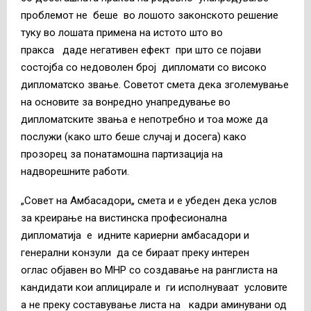
проблемот не беше во лошото законското решение
туку во лошата примена на истото што во
пракса даде негативен ефект при што се појави
состојба со недоволен број дипломати со високо
дипломатско звање. Советот смета дека зголемување
на основите за вонредно унапредување во
дипломатските звања е непотребно и тоа може да
послужи (како што беше случај и досега) како
прозорец за понатамошна партизација на
надворешните работи.
„Совет на Амбасадори„ смета и е убеден дека услов
за креирање на вистинска професионална
дипломатија е идните кариерни амбасадори и
генерални конзули да се бираат преку интерен
оглас објавен во МНР со создавање на ранглиста на
кандидати кои аплицирале и ги исполнуваат условите
а не преку составување листа на кадри аминувани од