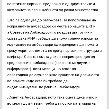
политичкте партии и предложени од директорите и
шефовитет на разни кабинети од разни министерства.
Што се однесува до заложбата за пополнување на
испразнетите амбасадорски места во нашите ДКП-
а Советот на Амбасадори го поздравува тој чин и
смета дека МНР требаше да вложи големи напори за
именување на амбасадори од кариерните дипломати
преку мерит системот а не преку партиски инструкции и
влијанија. Советот смета дека е непримерно дел од
предложените амбасадори (како што медиумите
информираат) шест месеци во текот на
оваа година да служеле како вршители на должноста
во земјите каде сега би требало да
бидат именувани во ранг на амбасадори.
„Совет на Амбасадори„ исто така смета дека, како и
во многу други земји, треба да постои категорија на