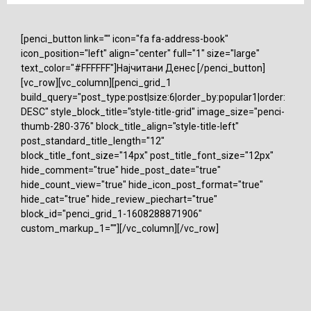
[penci_button link="" icon="fa fa-address-book"
icon_position="left" align="center" full="1" size="large"
text_color="#FFFFFF"]Најчитани Денес [/penci_button]
[vc_row][vc_column][penci_grid_1
build_query="post_type:post|size:6|order_by:popular1|order:
DESC" style_block_title="style-title-grid" image_size="penci-
thumb-280-376" block_title_align="style-title-left"
post_standard_title_length="12"
block_title_font_size="14px" post_title_font_size="12px"
hide_comment="true" hide_post_date="true"
hide_count_view="true" hide_icon_post_format="true"
hide_cat="true" hide_review_piechart="true"
block_id="penci_grid_1-1608288871906"
custom_markup_1=""][/vc_column][/vc_row]