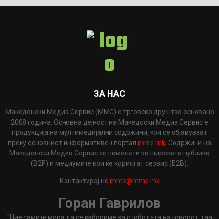
ЗА НАС
Македонски Медиа Сервис (ММС) е трговско друштво основано
2008 година. Основна дејност на Македоски Медиа Сервис е
продукција на мултимедијални содржини, кои се објавуваат
преку основниот информативен портал
mms.mk
. Содржини на
Македонски Медиа Сервис се наменети за широката публика
(B2P) и медиумите кои ќе користат сервис (B2B).
Контактирај не
mms@mms.mk
Горан Гаврилов
"Ние самите мора да се избориме за слободата на говорот, таа