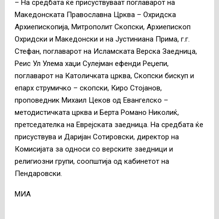
– На средбата ќе присуствуваат поглаварот на
Македонската Православна Црква – Охридска
Архиепископија, Митрополит Скопски, Архиепископ
Охридски и Македонски и на Јустиниана Прима, г.г.
Стефан, поглаварот на Исламската Верска Заедница,
Реис Ул Улема хаџи Сулејман ефенди Реџепи,
поглаварот на Католичката црква, Скопски бискуп и
епарх струмичко – скопски, Киро Стојанов,
проповедник Михаил Цеков од Евангелско –
методистичката црква и Берта Романо Николиќ,
претседателка на Еврејската заедница. На средбата ќе
присуствува и Даријан Сотировски, директор на
Комисијата за односи со верските заедници и
религиозни групи, соопштија од кабинетот на
Пендаровски.
МИА