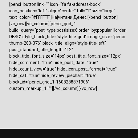
[penci_button link="" icon="fa fa-address-book"
icon_position="left" align="center" full="1" size="large"
text_color="#FFFFFF"]Најчитани Денес [/penci_button]
[vc_row][vc_column][penci_grid_1
build_query="post_type:post|size:6|order_by:popular1|order:
DESC" style_block_title="style-title-grid" image_size="penci-
thumb-280-376" block_title_align="style-title-left"
post_standard_title_length="12"
block_title_font_size="14px" post_title_font_size="12px"
hide_comment="true" hide_post_date="true"
hide_count_view="true" hide_icon_post_format="true"
hide_cat="true" hide_review_piechart="true"
block_id="penci_grid_1-1608288871906"
custom_markup_1=""][/vc_column][/vc_row]