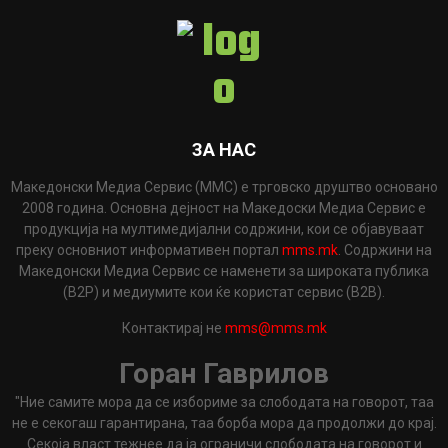
ЗА НАС
Македонски Медиа Сервис (ММС) е трговско друштво основано
2008 година. Основна дејност на Македоски Медиа Сервис е
продукција на мултимедијални содржини, кои се објавуваат
преку основниот информативен портал
mms.mk
. Содржини на
Македонски Медиа Сервис се наменети за широката публика
(B2P) и медиумите кои ќе користат сервис (B2B).
Контактирај не
mms@mms.mk
Горан Гаврилов
"Ние самите мора да се избориме за слободата на говорот, таа
не е секогаш гарантирана, таа борба мора да продолжи до крај.
Секоја власт тежнее да ја ограничи слободата на говорот и