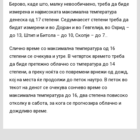
Берово, каде што, малку невообичаено, треба да биде
измерена и највисоката максимална температура
денеска од 17 степени. Седумнаесет степени треба да
бидат измерени и во Дојран и во Гевгелија, во Охрид –
до 13, Штип и Битола – до 10, Скопје – до 7…
Слично време со максимална температура од 16
степени се очекува и утре. В четврток времето треба
да биде претежно облачно со тмпература до 14
степени, а преку ноќта со повремени врнежи од дожд,
кој на места ќе продолжи до петок наутро. В петок во
текот на денот се очекува сончево време со
максимална температура до 16, два степена повисоко
отколку в сабота, за кога се прогнозира облачно и
дождливо време.