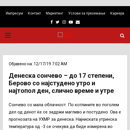
Импресум
Контакт
Маркетинг
Услови за преземање
Кариера
Facebook
Twitter
Instagram
Youtube
Email
PRIMARY
MENU
Објавено на: 12/17/19 7:02 AM
Денеска сончево – до 17 степени,
Берово со најстудено утро и
најтопол ден, слично време и утре
Сончево со мала облачност. По котлините во поголем
дел од денот ќе се задржи магливо и постудено. Ова е
прогнозата на УХМР за денеска. Најниската утринска
температура од -3 се очекува да биде измерена во