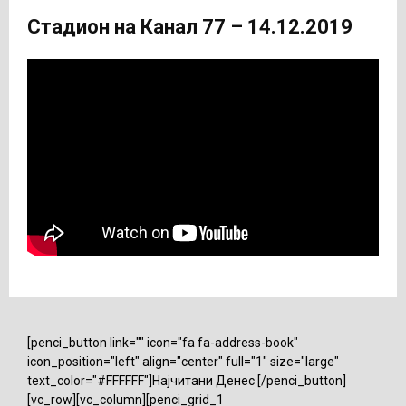
Стадион на Канал 77 – 14.12.2019
[penci_button link="" icon="fa fa-address-book"
icon_position="left" align="center" full="1" size="large"
text_color="#FFFFFF"]Најчитани Денес [/penci_button]
[vc_row][vc_column][penci_grid_1