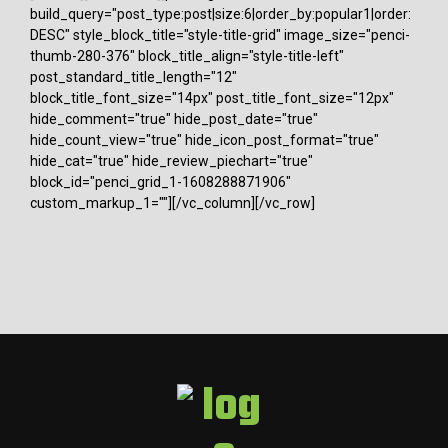
build_query="post_type:post|size:6|order_by:popular1|order:
DESC" style_block_title="style-title-grid" image_size="penci-
thumb-280-376" block_title_align="style-title-left"
post_standard_title_length="12"
block_title_font_size="14px" post_title_font_size="12px"
hide_comment="true" hide_post_date="true"
hide_count_view="true" hide_icon_post_format="true"
hide_cat="true" hide_review_piechart="true"
block_id="penci_grid_1-1608288871906"
custom_markup_1=""][/vc_column][/vc_row]