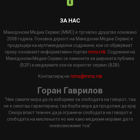
ЗА НАС
Македонски Медиа Сервис (ММС) е трговско друштво основано
2008 година. Основна дејност на Македоски Медиа Сервис е
продукција на мултимедијални содржини, кои се објавуваат
преку основниот информативен портал
mms.mk
. Содржини на
Македонски Медиа Сервис се наменети за широката публика
(B2P) и медиумите кои ќе користат сервис (B2B).
Контактирај не
mms@mms.mk
Горан Гаврилов
"Ние самите мора да се избориме за слободата на говорот, таа
не е секогаш гарантирана, таа борба мора да продолжи до крај.
Секоја власт тежнее да ја ограничи слободата на говорот и
слободата на мислењето но ние како медиуми мораме да го
оневозможиме тоа"