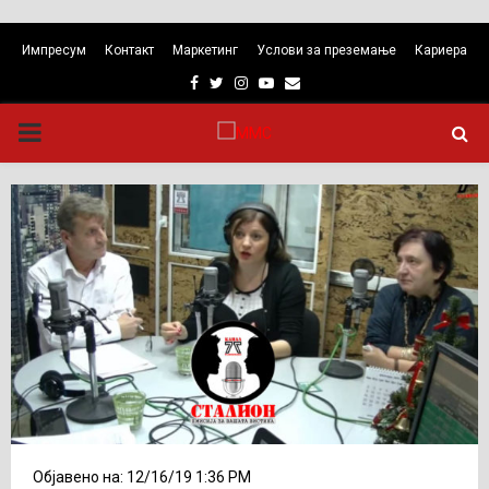
Импресум
Контакт
Маркетинг
Услови за преземање
Кариера
Facebook
Twitter
Instagram
Youtube
Email
PRIMARY
MENU
Објавено на: 12/16/19 1:36 PM