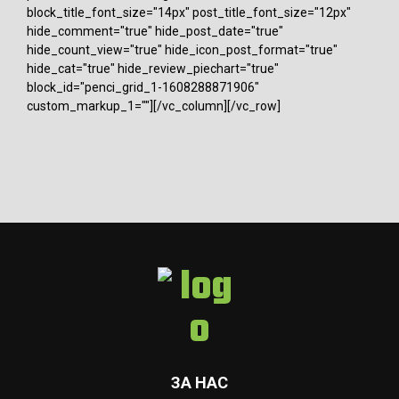
block_title_font_size="14px" post_title_font_size="12px"
hide_comment="true" hide_post_date="true"
hide_count_view="true" hide_icon_post_format="true"
hide_cat="true" hide_review_piechart="true"
block_id="penci_grid_1-1608288871906"
custom_markup_1=""][/vc_column][/vc_row]
ЗА НАС