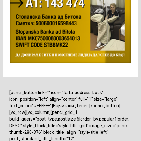
[penci_button link="" icon="fa fa-address-book"
icon_position="left" align="center" full="1" size="large"
text_color="#FFFFFF"]Најчитани Денес [/penci_button]
[vc_row][vc_column][penci_grid_1
build_query="post_type:post|size:6|order_by:popular1|order:
DESC" style_block_title="style-title-grid" image_size="penci-
thumb-280-376" block_title_align="style-title-left"
post_standard_title_length="12"