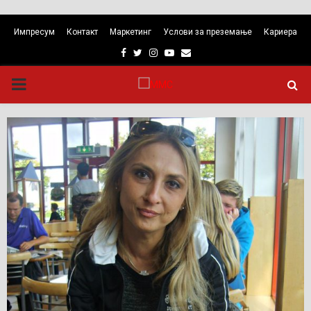
Импресум
Контакт
Маркетинг
Услови за преземање
Кариера
Facebook
Twitter
Instagram
Youtube
Email
PRIMARY
MENU