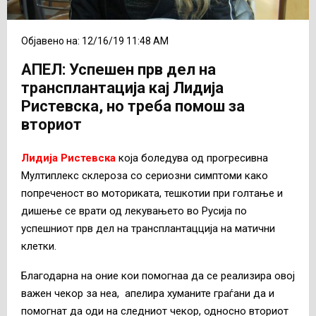
Објавено на: 12/16/19 11:48 AM
АПЕЛ: Успешен прв дел на
трансплантација кај Лидија
Ристевска, но треба помош за
вториот
Лидија Ристевска
која боледува од прогресивна
Мултиплекс склероза со сериозни симптоми како
попреченост во моториката, тешкотии при голтање и
дишење се врати од лекувањето во Русија по
успешниот прв дел на трансплантацција на матични
клетки.
Благодарна на оние кои помогнаа да се реализира овој
важен чекор за неа, апелира хуманите граѓани да и
помогнат да оди на следниот чекор, односно вториот