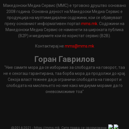
Македонски Медиа Сервис (ММС) е трговско друштво основано
2008 година. Основна дејност на Македоски Медиа Сервис е
продукција на мултимедијални содржини, кои се објавуваат
преку основниот информативен портал
mms.mk
. Содржини на
Македонски Медиа Сервис се наменети за широката публика
(B2P) и медиумите кои ќе користат сервис (B2B).
Контактирај не
mms@mms.mk
Горан Гаврилов
"Ние самите мора да се избориме за слободата на говорот, таа
не е секогаш гарантирана, таа борба мора да продолжи до крај.
Секоја власт тежнее да ја ограничи слободата на говорот и
слободата на мислењето но ние како медиуми мораме да го
оневозможиме тоа"
@2014-2021 - https://mms.mk. Сите права се овозможени.