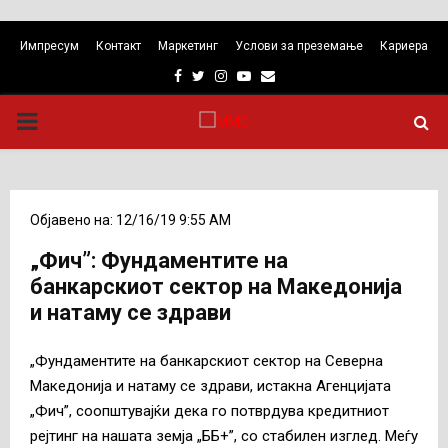
Импресум
Контакт
Маркетинг
Услови за преземање
Кариера
Facebook
Twitter
Instagram
Youtube
Email
PRIMARY
MENU
Објавено на: 12/16/19 9:55 AM
„Фич”: Фундаментите на
банкарскиот сектор на Македонија
и натаму се здрави
„Фундаментите на банкарскиот сектор на Северна
Македонија и натаму се здрави, истакна Агенцијата
„Фич”, соопштувајќи дека го потврдува кредитниот
рејтинг на нашата земја „ББ+”, со стабилен изглед. Меѓу