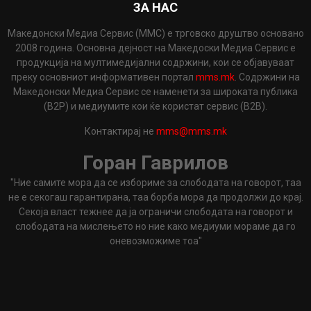
ЗА НАС
Македонски Медиа Сервис (ММС) е трговско друштво основано
2008 година. Основна дејност на Македоски Медиа Сервис е
продукција на мултимедијални содржини, кои се објавуваат
преку основниот информативен портал
mms.mk
. Содржини на
Македонски Медиа Сервис се наменети за широката публика
(B2P) и медиумите кои ќе користат сервис (B2B).
Контактирај не
mms@mms.mk
Горан Гаврилов
"Ние самите мора да се избориме за слободата на говорот, таа
не е секогаш гарантирана, таа борба мора да продолжи до крај.
Секоја власт тежнее да ја ограничи слободата на говорот и
слободата на мислењето но ние како медиуми мораме да го
оневозможиме тоа"