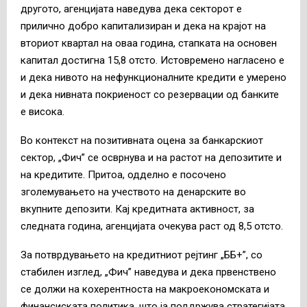
другото, агенцијата наведува дека секторот е
прилично добро капитализиран и дека на крајот на
вториот квартал на оваа година, стапката на основен
капитал достигна 15,8 отсто. Истовремено нагласено е
и дека нивото на нефункционалните кредити е умерено
и дека нивната покриеност со резервации од банките
е висока.
Во контекст на позитивната оцена за банкарскиот
сектор, „Фич” се осврнува и на растот на депозитите и
на кредитите. Притоа, одделно е посочено
зголемувањето на учеството на денарските во
вкупните депозити. Кај кредитната активност, за
следната година, агенцијата очекува раст од 8,5 отсто.
За потврдувањето на кредитниот рејтинг „ББ+”, со
стабилен изглед, „Фич” наведува и дека првенствено
се должи на кохерентноста на макроекономската и
финансиската политика, што ја поддржува стратегијата