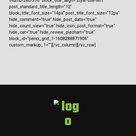
thumb-280-376" block_title_align="style-title-left"
post_standard_title_length="12"
block_title_font_size="14px" post_title_font_size="12px"
hide_comment="true" hide_post_date="true"
hide_count_view="true" hide_icon_post_format="true"
hide_cat="true" hide_review_piechart="true"
block_id="penci_grid_1-1608288871906"
custom_markup_1=""][/vc_column][/vc_row]