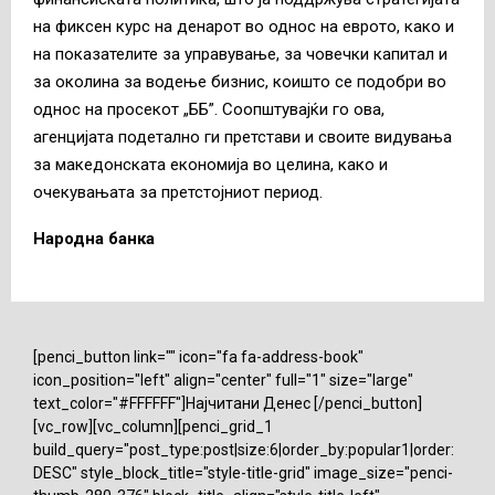
на фиксен курс на денарот во однос на еврото, како и
на показателите за управување, за човечки капитал и
за околина за водење бизнис, коишто се подобри во
однос на просекот „ББ”. Соопштувајќи го ова,
агенцијата подетално ги претстави и своите видувања
за македонската економија во целина, како и
очекувањата за претстојниот период.
Народна банка
[penci_button link="" icon="fa fa-address-book"
icon_position="left" align="center" full="1" size="large"
text_color="#FFFFFF"]Најчитани Денес [/penci_button]
[vc_row][vc_column][penci_grid_1
build_query="post_type:post|size:6|order_by:popular1|order:
DESC" style_block_title="style-title-grid" image_size="penci-