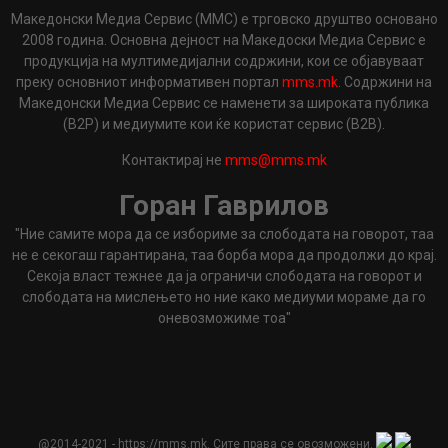
Македонски Медиа Сервис (ММС) е трговско друштво основано
2008 година. Основна дејност на Македоски Медиа Сервис е
продукција на мултимедијални содржини, кои се објавуваат
преку основниот информативен портал
mms.mk
. Содржини на
Македонски Медиа Сервис се наменети за широката публика
(B2P) и медиумите кои ќе користат сервис (B2B).
Контактирај не
mms@mms.mk
Горан Гаврилов
"Ние самите мора да се избориме за слободата на говорот, таа
не е секогаш гарантирана, таа борба мора да продолжи до крај.
Секоја власт тежнее да ја ограничи слободата на говорот и
слободата на мислењето но ние како медиуми мораме да го
оневозможиме тоа"
@2014-2021 - https://mms.mk. Сите права се овозможени.