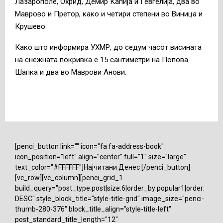
Лазарополе, Охрид, Демир Капија и Гевгелија, два во
Маврово и Претор, како и четири степени во Виница и
Крушево.
Како што информира УХМР, до седум часот висината
на снежната покривка е 15 сантиметри на Попова
Шапка и два во Маврови Анови.
[penci_button link="" icon="fa fa-address-book"
icon_position="left" align="center" full="1" size="large"
text_color="#FFFFFF"]Најчитани Денес [/penci_button]
[vc_row][vc_column][penci_grid_1
build_query="post_type:post|size:6|order_by:popular1|order:
DESC" style_block_title="style-title-grid" image_size="penci-
thumb-280-376" block_title_align="style-title-left"
post_standard_title_length="12"