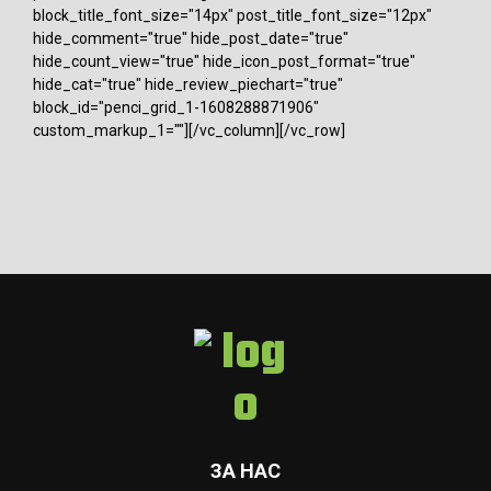
block_title_font_size="14px" post_title_font_size="12px"
hide_comment="true" hide_post_date="true"
hide_count_view="true" hide_icon_post_format="true"
hide_cat="true" hide_review_piechart="true"
block_id="penci_grid_1-1608288871906"
custom_markup_1=""][/vc_column][/vc_row]
ЗА НАС