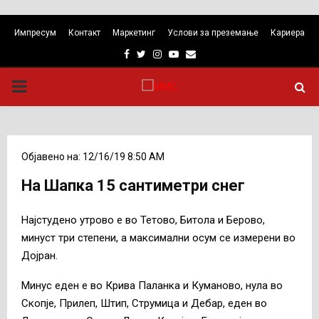
Импресум
Контакт
Маркетинг
Услови за преземање
Кариера
Facebook
Twitter
Instagram
Youtube
Email
PRIMARY
MENU
Објавено на: 12/16/19 8:50 AM
На Шапка 15 сантиметри снег
Најстудено утрово е во Тетово, Битола и Берово,
минуст три степени, а максимални осум се измерени во
Дојран.
Минус еден е во Крива Паланка и Куманово, нула во
Скопје, Прилеп, Штип, Струмица и Дебар, еден во