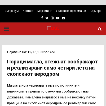
Импресум
Контакт
Маркетинг
Услови за преземање
Кариера
Facebook
Twitter
Instagram
Youtube
Email
PRIMARY
MENU
Објавено на: 12/16/19 8:27 AM
Поради магла, отежнат сообраќајот
и реализирани само четири лета на
скопскиот аеродром
Маглата која утринава ја има по котлините и
планинските превои го отежнува сообраќајот низ
државата. Намалена видливост има на неколку патни
правци, а на скопскиот аеродром се реализрани само