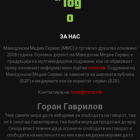
ЗА НАС
Македонски Медиа Сервис (ММС) е трговско друштво основано
2008 година. Основна дејност на Македоски Медиа Сервис е
продукција на мултимедијални содржини, кои се објавуваат
преку основниот информативен портал
mms.mk
. Содржини на
Македонски Медиа Сервис се наменети за широката публика
(B2P) и медиумите кои ќе користат сервис (B2B).
Контактирај не
mms@mms.mk
Горан Гаврилов
"Ние самите мора да се избориме за слободата на говорот, таа
не е секогаш гарантирана, таа борба мора да продолжи до крај.
Секоја власт тежнее да ја ограничи слободата на говорот и
слободата на мислењето но ние како медиуми мораме да го