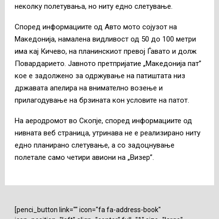
неколку полетувања, но ниту едно слетување.
Според информациите од Авто мото сојузот на
Македонија, намалена видливост од 50 до 100 метри
има кај Кичево, на планинскиот превој Ѓавато и долж
Повардарието. Јавното претпријатие „Македонија пат”
кое е задолжено за одржување на патиштата низ
државата апелира на внимателно возење и
прилагодување на брзината кон условите на патот.
На аеродромот во Скопје, според информациите од
нивната веб страница, утринава не е реализирано ниту
едно планирано слетување, а со задоцнување
полетале само четири авиони на „Визер”.
[penci_button link="" icon="fa fa-address-book"