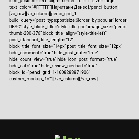
icon_position="left" align="center" full="1" size="large"
text_color="#FFFFFF"]Најчитани Денес [/penci_button]
[vc_row][vc_column][penci_grid_1
build_query="post_type:post|size:6|order_by:popular1|order:
DESC" style_block_title="style-title-grid" image_size="penci-
thumb-280-376" block_title_align="style-title-left"
post_standard_title_length="12"
block_title_font_size="14px" post_title_font_size="12px"
hide_comment="true" hide_post_date="true"
hide_count_view="true" hide_icon_post_format="true"
hide_cat="true" hide_review_piechart="true"
block_id="penci_grid_1-1608288871906"
custom_markup_1=""][/vc_column][/vc_row]