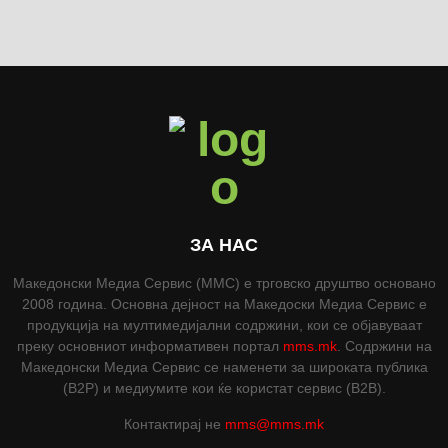
ЗА НАС
Македонски Медиа Сервис (ММС) е трговско друштво основано
2008 година. Основна дејност на Македоски Медиа Сервис е
продукција на мултимедијални содржини, кои се објавуваат
преку основниот информативен портал
mms.mk
. Содржини на
Македонски Медиа Сервис се наменети за широката публика
(B2P) и медиумите кои ќе користат сервис (B2B).
Контактирај не
mms@mms.mk