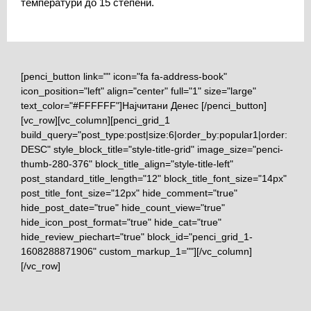
температури до 15 степени.
[penci_button link="" icon="fa fa-address-book"
icon_position="left" align="center" full="1" size="large"
text_color="#FFFFFF"]Најчитани Денес [/penci_button]
[vc_row][vc_column][penci_grid_1
build_query="post_type:post|size:6|order_by:popular1|order:
DESC" style_block_title="style-title-grid" image_size="penci-
thumb-280-376" block_title_align="style-title-left"
post_standard_title_length="12" block_title_font_size="14px"
post_title_font_size="12px" hide_comment="true"
hide_post_date="true" hide_count_view="true"
hide_icon_post_format="true" hide_cat="true"
hide_review_piechart="true" block_id="penci_grid_1-
1608288871906" custom_markup_1=""][/vc_column]
[/vc_row]