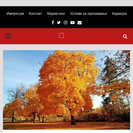
Импресум
Контакт
Маркетинг
Услови за преземање
Кариера
Facebook
Twitter
Instagram
Youtube
Email
PRIMARY
MENU