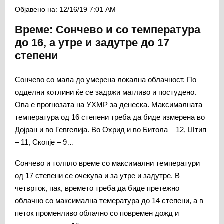
Објавено на: 12/16/19 7:01 AM
Време: Сончево и со температура
до 16, а утре и задутре до 17
степени
Сончево со мала до умерена локална облачност. По
одделни котлини ќе се задржи магливо и постудено.
Ова е прогнозата на УХМР за денеска. Максималната
температура од 16 степени треба да биде измерена во
Дојран и во Гевгелија. Во Охрид и во Битола – 12, Штип
– 11, Скопје – 9…
Сончево и толпло време со максимални температури
од 17 степени се очекува и за утре и задутре. В
четврток, пак, времето треба да биде претежно
облачно со максимална темература до 14 степени, а в
петок променливо облачно со повремен дожд и