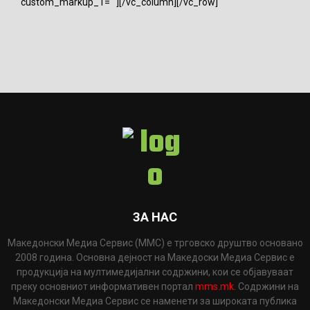
custom_markup_1=""][/vc_column][/vc_row]
ЗА НАС
Македонски Медиа Сервис (ММС) е трговско друштво основано
2008 година. Основна дејност на Македоски Медиа Сервис е
продукција на мултимедијални содржини, кои се објавуваат
преку основниот информативен портал
mms.mk
. Содржини на
Македонски Медиа Сервис се наменети за широката публика