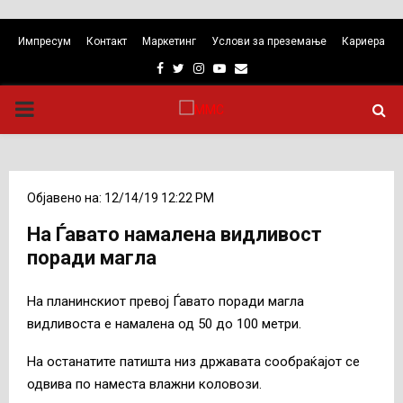
Импресум
Контакт
Маркетинг
Услови за преземање
Кариера
Facebook
Twitter
Instagram
Youtube
Email
PRIMARY
MENU
Објавено на: 12/14/19 12:22 PM
На Ѓавато намалена видливост
поради магла
На планинскиот превој Ѓавато поради магла
видливоста е намалена од 50 до 100 метри.
На останатите патишта низ државата сообраќајот се
одвива по наместа влажни коловози.