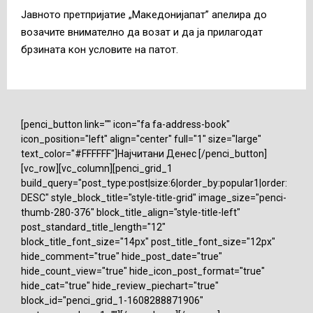
Јавното претпријатие „Македонијапат” апелира до
возачите внимателно да возат и да ја прилагодат
брзината кон условите на патот.
[penci_button link="" icon="fa fa-address-book"
icon_position="left" align="center" full="1" size="large"
text_color="#FFFFFF"]Најчитани Денес [/penci_button]
[vc_row][vc_column][penci_grid_1
build_query="post_type:post|size:6|order_by:popular1|order:
DESC" style_block_title="style-title-grid" image_size="penci-
thumb-280-376" block_title_align="style-title-left"
post_standard_title_length="12"
block_title_font_size="14px" post_title_font_size="12px"
hide_comment="true" hide_post_date="true"
hide_count_view="true" hide_icon_post_format="true"
hide_cat="true" hide_review_piechart="true"
block_id="penci_grid_1-1608288871906"