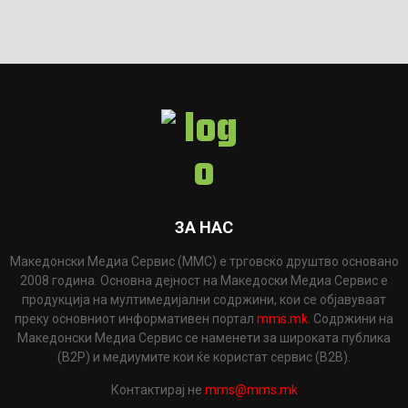
ЗА НАС
Македонски Медиа Сервис (ММС) е трговско друштво основано
2008 година. Основна дејност на Македоски Медиа Сервис е
продукција на мултимедијални содржини, кои се објавуваат
преку основниот информативен портал
mms.mk
. Содржини на
Македонски Медиа Сервис се наменети за широката публика
(B2P) и медиумите кои ќе користат сервис (B2B).
Контактирај не
mms@mms.mk