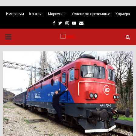
Импресум
Контакт
Маркетинг
Услови за преземање
Кариера
Facebook
Twitter
Instagram
Youtube
Email
PRIMARY
MENU