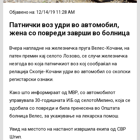
Објавено на: 12/14/19 11:28 AM
Патнички воз удри во автомобил,
жена со повреди заврши во болница
Вчера напладне на железничка пруга Велес-Кочани, на
патен премин кај селото Лозово, се случи железничка
незгода во која патничкиот воз кој сообраќал на
релација Скопје-Кочани удри во автомобил со скопски
регистарски ознаки.
Како што информираат од МВР, со автомобилот
управувала 30-годишната И.Б.од селотоМилино, која се
здобила со повреди и била пренесена во Општата
болница Велес, за укажување на лекарска помош.
Увид на местото на настанот извршила екипа од СВР
Штип.