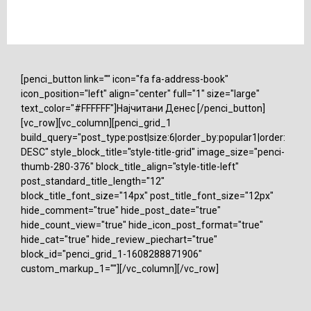
[penci_button link="" icon="fa fa-address-book"
icon_position="left" align="center" full="1" size="large"
text_color="#FFFFFF"]Најчитани Денес [/penci_button]
[vc_row][vc_column][penci_grid_1
build_query="post_type:post|size:6|order_by:popular1|order:
DESC" style_block_title="style-title-grid" image_size="penci-
thumb-280-376" block_title_align="style-title-left"
post_standard_title_length="12"
block_title_font_size="14px" post_title_font_size="12px"
hide_comment="true" hide_post_date="true"
hide_count_view="true" hide_icon_post_format="true"
hide_cat="true" hide_review_piechart="true"
block_id="penci_grid_1-1608288871906"
custom_markup_1=""][/vc_column][/vc_row]