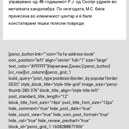
управувано од 48-годишниот Р.Ј. од Скопје удриле во
металната канделабра. По незгодата, М.С. била
пренесена во клиничкиот центар и ѝ биле
констатирани тешки телесни повреди.
[penci_button link="" icon="fa fa-address-book"
icon_position="left" align="center" full="1" size="large"
text_color="#FFFFFF"]Најчитани Денес [/penci_button]
[vc_row][vc_column][penci_grid_1
build_query="post_type:post|size:6|order_by:popular1|order:
DESC" style_block_title="style-title-grid" image_size="penci-
thumb-280-376" block_title_align="style-title-left"
post_standard_title_length="12"
block_title_font_size="14px" post_title_font_size="12px"
hide_comment="true" hide_post_date="true"
hide_count_view="true" hide_icon_post_format="true"
hide_cat="true" hide_review_piechart="true"
block_id="penci_grid_1-1608288871906"