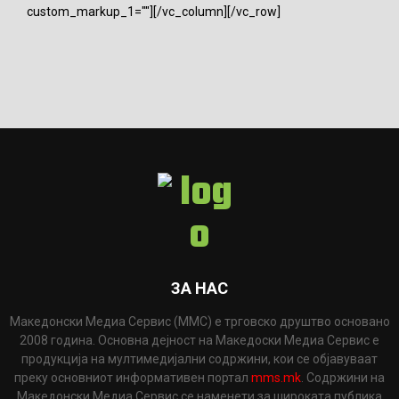
custom_markup_1=""][/vc_column][/vc_row]
ЗА НАС
Македонски Медиа Сервис (ММС) е трговско друштво основано
2008 година. Основна дејност на Македоски Медиа Сервис е
продукција на мултимедијални содржини, кои се објавуваат
преку основниот информативен портал
mms.mk
. Содржини на
Македонски Медиа Сервис се наменети за широката публика