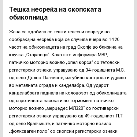
Тешка несреќа на скопската
обиколница
Жена се здобила со тешки телесни повреди во
сообраќајна несреќа која се случила вчера во 14:20
часот на обиколницата на град Скопје во близина на
клучка „Стајковци“. Како што информира МВР,
патничко моторно возило „опел корса“ со тетовски
регистарски ознаки, управувано од 34-годишната М.С.
од село Долно Палчиште, изгубило контрола и удрило
во металната ограда и канделабра. Од ударот
канделабрата паднала на коловозот од обиколницата
од спротивната насока и во тој момент патничко
моторно возило „мерцедес МЛ320“ со гостиварски
регистарски ознаки управувано од 49-годишниот П.Т.
од село Врапчиште, и патничко моторно возило
„фолксваген поло“ со скопски регистарски ознаки