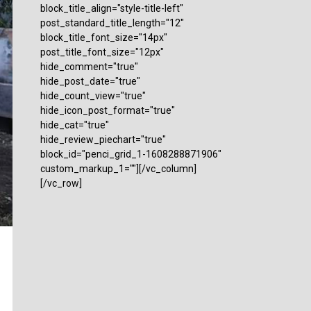
block_title_align="style-title-left"
post_standard_title_length="12"
block_title_font_size="14px"
post_title_font_size="12px"
hide_comment="true"
hide_post_date="true"
hide_count_view="true"
hide_icon_post_format="true"
hide_cat="true"
hide_review_piechart="true"
block_id="penci_grid_1-1608288871906"
custom_markup_1=""][/vc_column]
[/vc_row]