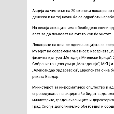
Акција за чистење на 20 скопски локации во 
денеска и на тој начин ќе се одработи нерабо
На секоја локација има обезбедено екипи од 
алат за да помагаат на луѓето кои ќе чистат.
Локациите на кои се одвива акцијата се езерц
Музејот на современа уметност, касарната „И
физичка култура „Методија Митевски Брицо“, 
Собранието, цела улица „Македонија“, МКЦ и 
„Александар Урдаревски“, Европската очна бо
реката Вардар.
Министерот за информатичко општество и ад
спроведување на акцијата ќе бидат задолжен
министерите, градоначалниците и директорите
Град Скопје дополнително обезбедил и соодв