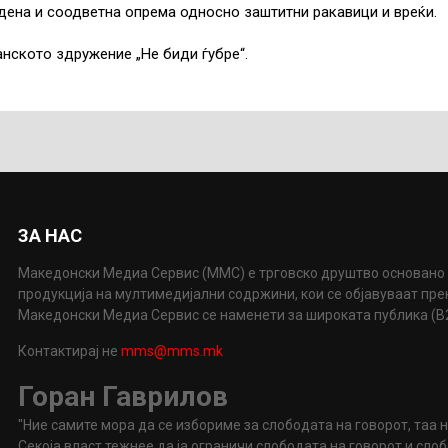
едена и соодветна опрема односно заштитни ракавици и вреќи.
анското здружение „Не биди ѓубре“.
ЗА НАС
Македонски Медиа Сервис (ММС) е трговско друштво основано 
продукција на мултимедијални содржини, кои се објавуваат пр
Македонски Медиа Сервис се наменети за широката публика (B2P
Контактирај не
mms@mms.mk
Горан Гаврилов
"Ние самите мора да се избориме за слободата на говорот, таа 
Секоја власт тежнее да ја ограничи слободата на говорот и сл