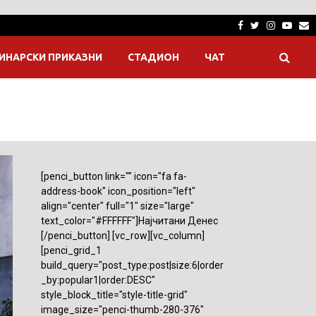
Facebook
Twitter
Instagra
Yout
E
ИНАРСКИ ПРИКАЗНИ
СТАДИОН
ЧАТ
[penci_button link="" icon="fa fa-
address-book" icon_position="left"
align="center" full="1" size="large"
text_color="#FFFFFF"]Најчитани Денес
[/penci_button] [vc_row][vc_column]
[penci_grid_1
build_query="post_type:post|size:6|order
_by:popular1|order:DESC"
style_block_title="style-title-grid"
image_size="penci-thumb-280-376"