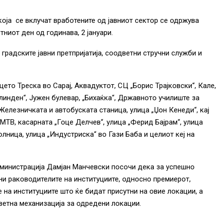
која се вклучат вработените од јавниот сектор се одржува
тниот ден од годинава, 2 јануари.
градските јавни претпријатија, соодветни стручни служби и
ето Треска во Сарај, Аквадуктот, СЦ „Борис Трајковски“, Кале,
линден“, Јужен булевар, „Бихаќка“, Државното училиште за
Железничката и автобуската станица, улица „Џон Кенеди“, кај
МТВ, касарната „Гоце Делчев“, улица „Ферид Бајрам“, улица
лница, улица „Индустриска“ во Гази Баба и целиот кеј на
министрација Дамјан Манчевски посочи дека за успешно
и раководителите на институциите, односно премиерот,
 на институциите што ќе бидат присутни на овие локации, а
етна механизација за одредени локации.