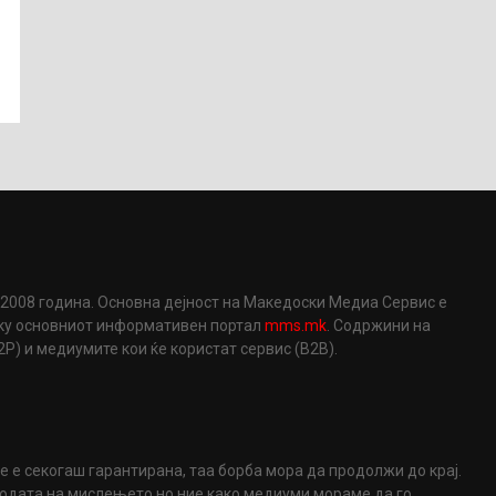
2008 година. Основна дејност на Македоски Медиа Сервис е
еку основниот информативен портал
mms.mk
. Содржини на
) и медиумите кои ќе користат сервис (B2B).
не е секогаш гарантирана, таа борба мора да продолжи до крај.
ободата на мислењето но ние како медиуми мораме да го