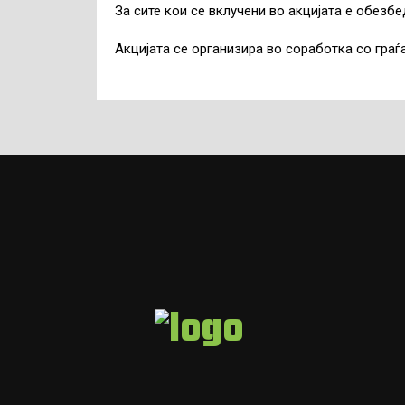
За сите кои се вклучени во акцијата е обезб
Акцијата се организира во соработка со граѓ