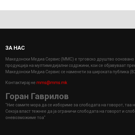
ЗА НАС
Македонски Медиа Сервис (ММС) е трговско друштво основано 
продукција на мултимедијални содржини, кои се објавуваат пр
Македонски Медиа Сервис се наменети за широката публика (B2P
Контактирај не
mms@mms.mk
Горан Гаврилов
"Ние самите мора да се избориме за слободата на говорот, таа 
Секоја власт тежнее да ја ограничи слободата на говорот и сл
оневозможиме тоа"