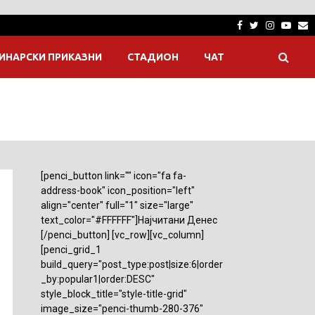
Facebook
Twitter
Instagra
Yout
E
ИНАРСКИ ПРИКАЗНИ
СТАДИОН
ЧАТ
[penci_button link="" icon="fa fa-
address-book" icon_position="left"
align="center" full="1" size="large"
text_color="#FFFFFF"]Најчитани Денес
[/penci_button] [vc_row][vc_column]
[penci_grid_1
build_query="post_type:post|size:6|order
_by:popular1|order:DESC"
style_block_title="style-title-grid"
image_size="penci-thumb-280-376"