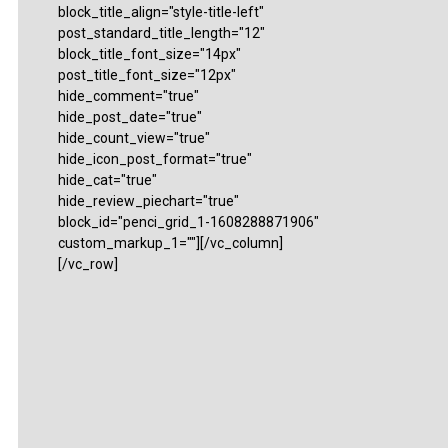
block_title_align="style-title-left"
post_standard_title_length="12"
block_title_font_size="14px"
post_title_font_size="12px"
hide_comment="true"
hide_post_date="true"
hide_count_view="true"
hide_icon_post_format="true"
hide_cat="true"
hide_review_piechart="true"
block_id="penci_grid_1-1608288871906"
custom_markup_1=""][/vc_column]
[/vc_row]