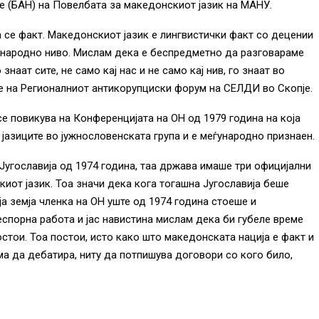
те (БАН) на Повелбата за македонскиот јазик на МАНУ.
 се факт. Македонскиот јазик е лингвистички факт со децении
ѓународно ниво. Мислам дека е беспредметно да разговараме
знаат сите, не само кај нас и не само кај нив, го знаат во
те на Регионалниот антикорупциски форум на СЕЛДИ во Скопје.
е повикува на Конференцијата на ОН од 1979 година на која
јазиците во јужнословенската група и е меѓународно признаен.
Југославија од 1974 година, таа држава имаше три официјални
киот јазик. Тоа значи дека кога тогашна Југославија беше
ја земја членка на ОН уште од 1974 година стоеше и
еспорна работа и јас навистина мислам дека би губеле време
стои. Тоа постои, исто како што македонската нација е факт и
ма да дебатира, ниту да потпишува договори со кого било,