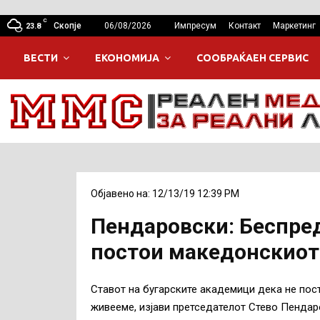
C
Скопје
06/08/2026
Импресум
Контакт
Маркетинг
23.8
ВЕСТИ
ЕКОНОМИЈА
СООБРАЌАЕН СЕРВИС
Објавено на: 12/13/19 12:39 PM
Пендаровски: Беспре
постои македонскиот 
Ставот на бугарските академици дека не пост
живееме, изјави претседателот Стево Пендар