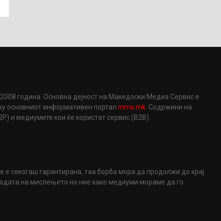
2008 година. Основна дејност на Македоски Медиа Сервис е
еку основниот информативен портал
mms.mk
. Содржини на
) и медиумите кои ќе користат сервис (B2B).
не е секогаш гарантирана, таа борба мора да продолжи до крај.
ободата на мислењето но ние како медиуми мораме да го