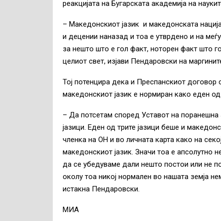
реакцијата на Бугарската академија на науки
– Македонскиот јазик и македонската нација
и децении наназад и тоа е утврдено и на ме
за нешто што е гол факт, ноторен факт што го 
целиот свет, изјави Пендаровски на маргини
Тој потенцира дека и Преспанскиот договор с
македонскиот јазик е нормиран како еден од 
– Да потсетам според Уставот на поранешна 
јазици. Еден од трите јазици беше и македонс
членка на ОН и во личната карта како на секо
македонскиот јазик. Значи тоа е апсолутно н
да се убедуваме дали нешто постои или не по
околу тоа никој нормален во нашата земја не
истакна Пендаровски.
МИА