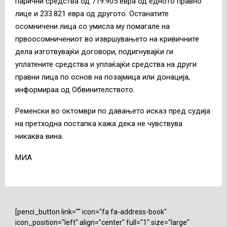
парични средства од 719.905 евра од едното правно
лице и 233.821 евра од другото. Останатите
осомничени лица со умисла му помагале на
првоосомничениот во извршувањето на кривичните
дела изготвувајќи договори, подигнувајќи ги
уплатените средства и уплаќајќи средства на други
правни лица по основ на позајмица или донација,
информираа од Обвинителството.
Ременски во октомври по давањето исказ пред судија
на претходна постапка кажа дека не чувствува
никаква вина.
MИА
[penci_button link="" icon="fa fa-address-book"
icon_position="left" align="center" full="1" size="large"