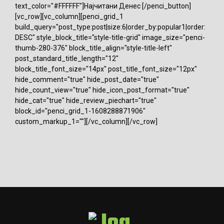
text_color="#FFFFFF"]Најчитани Денес [/penci_button]
[vc_row][vc_column][penci_grid_1
build_query="post_type:post|size:6|order_by:popular1|order:
DESC" style_block_title="style-title-grid" image_size="penci-
thumb-280-376" block_title_align="style-title-left"
post_standard_title_length="12"
block_title_font_size="14px" post_title_font_size="12px"
hide_comment="true" hide_post_date="true"
hide_count_view="true" hide_icon_post_format="true"
hide_cat="true" hide_review_piechart="true"
block_id="penci_grid_1-1608288871906"
custom_markup_1=""][/vc_column][/vc_row]