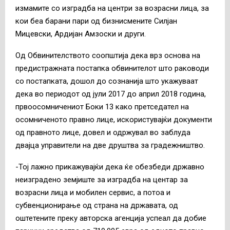
измамите со изградба на центри за возрасни лица, за
кои беа барани пари од бизнисмените Силјан
Мицевски, Ардијан Амзоски и други.
Од Обвинителството соопштија дека врз основа на
предистражната постапка обвинителот што раководи
со постапката, дошол до сознанија што укажуваат
дека во периодот од јули 2017 до април 2018 година,
првоосомничениот Боки 13 како претседател на
осомниченото правно лице, искористувајќи документи
од правното лице, довел и одржувал во заблуда
двајца управители на две друштва за градежништво.
-Тој лажно прикажувајќи дека ќе обезбеди државно
неизградено земјиште за изградба на центар за
возрасни лица и мобилен сервис, а потоа и
субвенционирање од страна на државата, од
оштетените преку авторска агенција успеал да добие