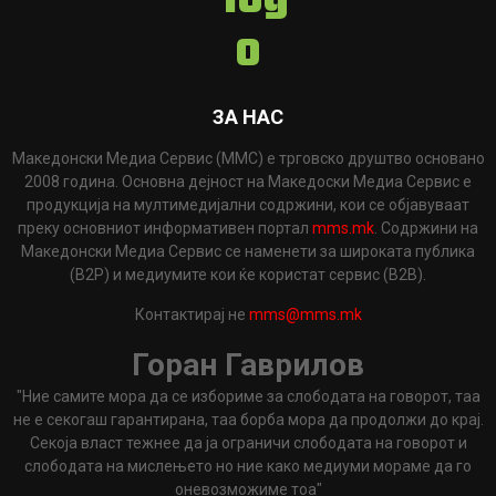
ЗА НАС
Македонски Медиа Сервис (ММС) е трговско друштво основано
2008 година. Основна дејност на Македоски Медиа Сервис е
продукција на мултимедијални содржини, кои се објавуваат
преку основниот информативен портал
mms.mk
. Содржини на
Македонски Медиа Сервис се наменети за широката публика
(B2P) и медиумите кои ќе користат сервис (B2B).
Контактирај не
mms@mms.mk
Горан Гаврилов
"Ние самите мора да се избориме за слободата на говорот, таа
не е секогаш гарантирана, таа борба мора да продолжи до крај.
Секоја власт тежнее да ја ограничи слободата на говорот и
слободата на мислењето но ние како медиуми мораме да го
оневозможиме тоа"