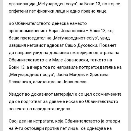
организација „Меѓународен сојуз” на Боки 13, во кој се
опфатени пет физички лица и едно правно лице.
Во Обвинителството денеска наместо
првоосомничениот Бојан Јовановски – Боки 13, кој
беше претседател на „Меѓународниот сојуз”, увид
извршил неговиот адвокат Сашо Дуковски. Поканет
да направи увид на доказниот материјал од страна на
Обвинителството е и Миле Јовановски, таткото на
Боки 13, а вчера тоа го направиле потпретседателка на
„Меѓународниот сојуз”, Јасна Мандиќ и Христина
Блажевска, асистентка на Јовановски.
Увидот во доказниот материјал е со цел осомничените
да се подготват за давање исказ во Обвинтелството
во текот на наредната недела.
Овој дел на истрагата, која Обвинителството ја отвори
на 9-ти октомври против пет лица, се однесува на