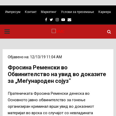
Импресум
Контакт
Маркетинг
Услови за преземање
Кариера
Facebook
Twitter
Instagram
Youtube
Email
PRIMARY
MENU
Објавено на: 12/13/19 11:04 AM
Фросина Ременски во
Обвинителство на увид во доказите
за „Меѓународен сојуз”
Пратеничката Фросина Ременски денеска во
Основното јавно обвинителство за гонење
организиран криминал врши увид во доказниот
материјал во врска со случајот со невладината