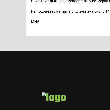
Оние кои еднаш ќе ја искористат оваа мерка 
На подрачјето на трите општини има околу 14
МИА