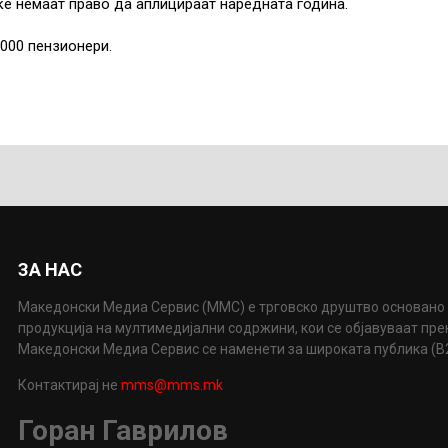
ќе немаат право да аплицираат наредната година.
.000 пензионери.
ЗА НАС
Македонски Медиа Сервис (ММС) е трговско друштво основано 
продукција на мултимедијални содржини, кои се објавуваат пр
Македонски Медиа Сервис се наменети за широката публика (B2P
Контактирај не
mms@mms.mk
Горан Гаврилов