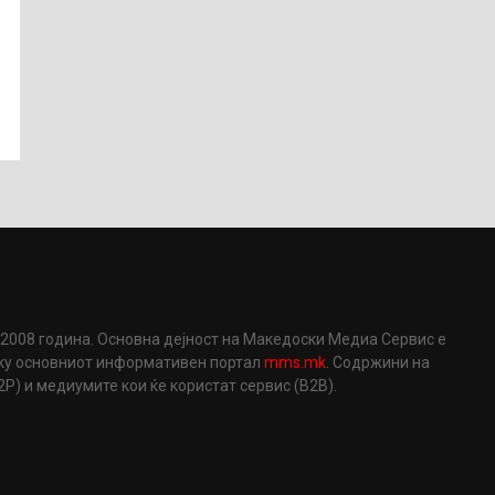
2008 година. Основна дејност на Македоски Медиа Сервис е
еку основниот информативен портал
mms.mk
. Содржини на
) и медиумите кои ќе користат сервис (B2B).