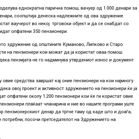
делува еднократна парична помош, вачуер од 1.000 денари за
 денари, соопштија денеска надлежните од ова здружение.
тат ваучерот во некој трговски објект и да се снабдат со
идат опфатени 350 пензионери.
ото здружение од општините Куманово, Липково и Старо
сти на пензионери кои можат да ја користат оваа помош.
дека пензијата не го надминува утврдениот износ и документ
 овие средства завршат кај оние пензионери на кои најмногу
дека овој проект и активност здружението на пензионери ќе ја
ат опфатени околу 1.200 пензионери кои ќе ги користат овие
пензионери плаќаат чланарина и ние во нашите програми уште
р пензионерскиот денар да тргне таму од каде што и доаѓа,
се потребни, посочи претседателот на Здружението на