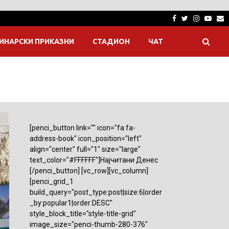
Facebook
Twitter
Instagra
Yout
E
ИНАРСКИ ПРИКАЗНИ
СТАДИОН
ЧАТ
[penci_button link="" icon="fa fa-
address-book" icon_position="left"
align="center" full="1" size="large"
text_color="#FFFFFF"]Најчитани Денес
[/penci_button] [vc_row][vc_column]
[penci_grid_1
build_query="post_type:post|size:6|order
_by:popular1|order:DESC"
style_block_title="style-title-grid"
image_size="penci-thumb-280-376"