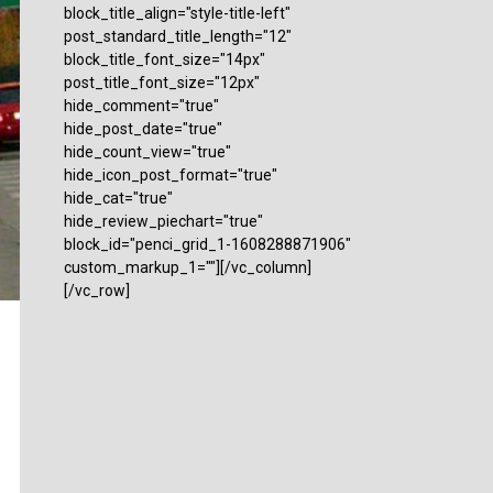
block_title_align="style-title-left"
post_standard_title_length="12"
block_title_font_size="14px"
post_title_font_size="12px"
hide_comment="true"
hide_post_date="true"
hide_count_view="true"
hide_icon_post_format="true"
hide_cat="true"
hide_review_piechart="true"
block_id="penci_grid_1-1608288871906"
custom_markup_1=""][/vc_column]
[/vc_row]