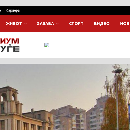
е
Кариера
ЖИВОТ
ЗАБАВА
СПОРТ
ВИДЕО
НОВ