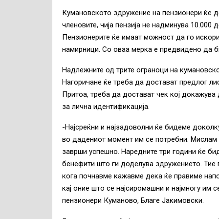
Кумановското здружение на пензионери ќе до
членовите, чија пензија не надминува 10.000
Пензионерите ќе имаат можност да го искорис
намирници. Со оваа мерка е предвидено да б
Надлежните од трите ограноци на кумановск
Нагоричане ќе треба да достават предлог ли
Притоа, треба да достават чек кој докажува 
за лична идентификација.
-Најсреќни и најзадоволни ќе бидеме доколку
во дадениот момент им се потребни. Мислам 
заврши успешно. Наредните три години ќе бид
бенефити што ги доделува здружението. Тие 
кога почнавме кажавме дека ќе правиме напо
кај оние што се најсиромашни и најмногу им 
пензионери Куманово, Благе Јакимовски.