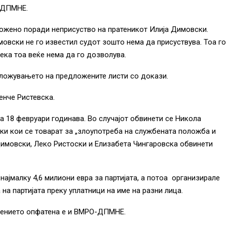
-ДПМНЕ.
ожено поради неприсуство на пратеникот Илија Димовски.
овски не го известил судот зошто нема да присуствува. Тоа го
ека тоа веќе нема да го дозволува.
ложувањето на предложените листи со докази.
енче Ристевска.
а 18 февруари годинава. Во случајот обвинети се Никола
ки кои се товарат за „злоупотреба на службената положба и
 Димовски, Леко Ристоски и Елизабета Чингаровска обвинети
ајмалку 4,6 милиони евра за партијата, а потоа организирале
на партијата преку уплатници на име на разни лица.
инението опфатена е и ВМРО-ДПМНЕ.