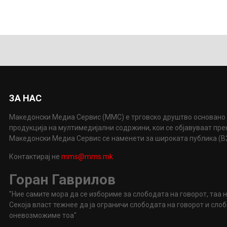
ЗА НАС
Македонски Медиа Сервис (ММС) е трговско друштво основано 
продукција на мултимедијални содржини, кои се објавуваат пр
Македонски Медиа Сервис се наменети за широката публика (B2P
Контактирај не
mms@mms.mk
Горан Гаврилов
"Ние самите мора да се избориме за слободата на говорот, таа 
Секоја власт тежнее да ја ограничи слободата на говорот и сл
оневозможиме тоа"