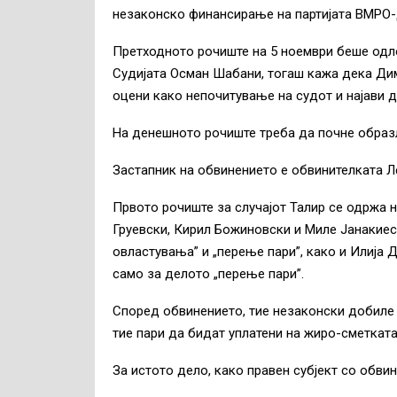
незаконско финансирање на партијата ВМРО
Претходното рочиште на 5 ноември беше одл
Судијата Осман Шабани, тогаш кажа дека Дим
оцени како непочитување на судот и најави д
На денешното рочиште треба да почне образ
Застапник на обвинението е обвинителката Л
Првото рочиште за случајот Талир се одржа н
Груевски, Кирил Божиновски и Миле Јанакиес
овластувања” и „перење пари”, како и Илија
само за делото „перење пари”.
Според обвинението, тие незаконски добиле н
тие пари да бидат уплатени на жиро-сметката 
За истото дело, како правен субјект со обв