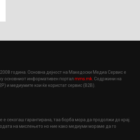
2008 година. Основна дејност на Македоски Медиа Сервис е
еку основниот информативен портал
mms.mk
. Содржини на
) и медиумите кои ќе користат сервис (B2B).
не е секогаш гарантирана, таа борба мора да продолжи до крај.
ободата на мислењето но ние како медиуми мораме да го