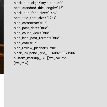
block_title_align="style-title-left"
post_standard_title_length="12"
block_title_font_size="14px"
post_title_font_size="12px"
hide_comment="true"
hide_post_date="true"
hide_count_view="true"
hide_icon_post_format="true"
hide_cat="true"
hide_review_piechart="true"
block_id="penci_grid_1-1608288871906"
custom_markup_1=""][/vc_column]
[/vc_row]