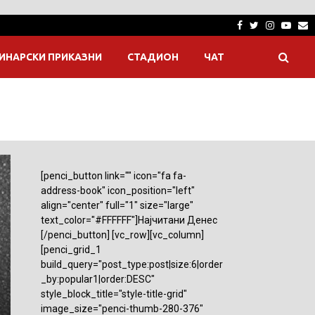
Facebook
Twitter
Instagra
Yout
E
ИНАРСКИ ПРИКАЗНИ
СТАДИОН
ЧАТ
[penci_button link="" icon="fa fa-
address-book" icon_position="left"
align="center" full="1" size="large"
text_color="#FFFFFF"]Најчитани Денес
[/penci_button] [vc_row][vc_column]
[penci_grid_1
build_query="post_type:post|size:6|order
_by:popular1|order:DESC"
style_block_title="style-title-grid"
image_size="penci-thumb-280-376"