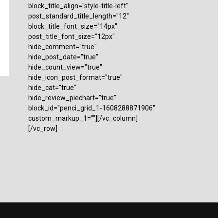
block_title_align="style-title-left"
post_standard_title_length="12"
block_title_font_size="14px"
post_title_font_size="12px"
hide_comment="true"
hide_post_date="true"
hide_count_view="true"
hide_icon_post_format="true"
hide_cat="true"
hide_review_piechart="true"
block_id="penci_grid_1-1608288871906"
custom_markup_1=""][/vc_column]
[/vc_row]