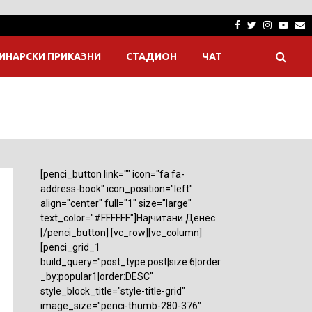
Facebook
Twitter
Instagra
Yout
E
ИНАРСКИ ПРИКАЗНИ
СТАДИОН
ЧАТ
[penci_button link="" icon="fa fa-
address-book" icon_position="left"
align="center" full="1" size="large"
text_color="#FFFFFF"]Најчитани Денес
[/penci_button] [vc_row][vc_column]
[penci_grid_1
build_query="post_type:post|size:6|order
_by:popular1|order:DESC"
style_block_title="style-title-grid"
image_size="penci-thumb-280-376"