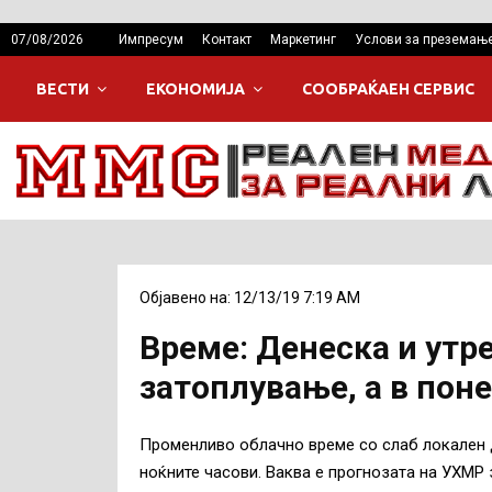
07/08/2026
Импресум
Контакт
Маркетинг
Услови за преземањ
ВЕСТИ
ЕКОНОМИЈА
СООБРАЌАЕН СЕРВИС
Објавено на: 12/13/19 7:19 AM
Време: Денеска и утр
затоплување, а в пон
Променливо облачно време со слаб локален д
ноќните часови. Ваква е прогнозата на УХМР 