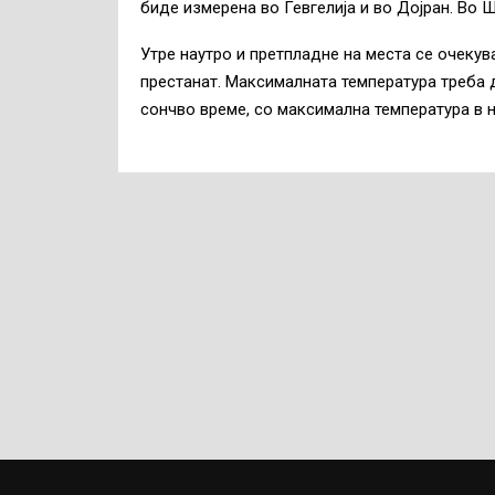
биде измерена во Гевгелија и во Дојран. Во Шт
Утре наутро и претпладне на места се очекува
престанат. Максималната температура треба д
сончво време, со максимална температура в н