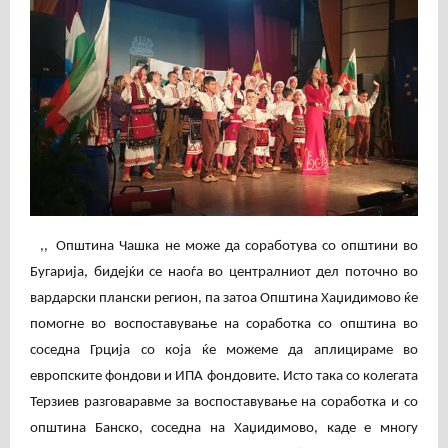
,,
Општина Чашка не може да соработува со општини во
Бугарија, бидејќи се наоѓа во централниот дел поточно во
вардарски плански регион, па затоа Општина Хаџидимово ќе
помогне во воспоставување на соработка со општина во
соседна Грција со која ќе можеме да аплицираме во
европските фондови и ИПА фондовите. Исто така со колегата
Терзиев разговаравме за воспоставување на соработка и со
општина Банско, соседна на Хаџидимово, каде е многу