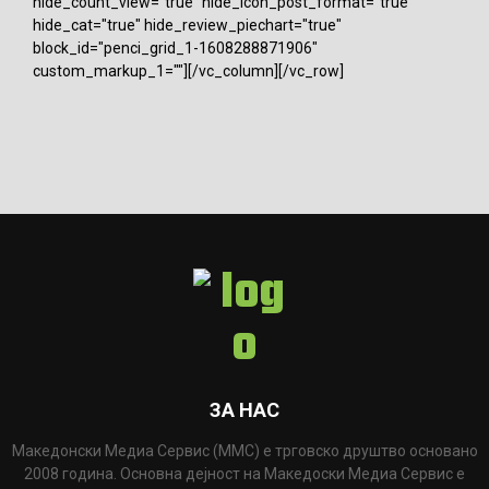
hide_count_view="true" hide_icon_post_format="true"
hide_cat="true" hide_review_piechart="true"
block_id="penci_grid_1-1608288871906"
custom_markup_1=""][/vc_column][/vc_row]
ЗА НАС
Македонски Медиа Сервис (ММС) е трговско друштво основано
2008 година. Основна дејност на Македоски Медиа Сервис е