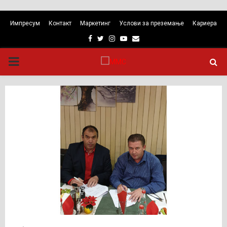
Импресум
Контакт
Маркетинг
Услови за преземање
Кариера
Facebook
Twitter
Instagram
Youtube
Email
PRIMARY
MENU