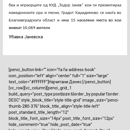
беа и играорците од КУД „Тодор Јанев“ кои ги презентираа
македонските ора и песни. Градот Хаџидимово се наоѓа во
Благоевградската област и
има
15 населени места во кои
.
живеат 10.069 жители
Убавка Јаневска
[penci_button link="" icon="fa fa-address-book"
icon_position="left" align="center" full="1" size="large"
text_color="#FFFFFF"]Најчитани Денес [/penci_button]
[vc_row][vc_column][penci_grid_1
build_query="post_type:post|size:6|order_by:popular1|order:
DESC" style_block_title="style-title-grid" image_size="penci-
thumb-280-376" block_title_align="style-title-left"
post_standard_title_length="12"
block_title_font_size="14px" post_title_font_size="12px"
hide_comment="true" hide_post_date="true"