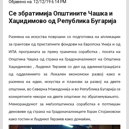
Објавено на: 12/12/19 6:14 PM
Се збратимија Општините Чашка и
Хаџидимово од Република Бугарија
Размена на искуства поврзани со подготовка на апликации
за грантови од пристапните фондови на Европска Унија и од
ИПА програмата за преку гранична соработка , посета на
Општина Чашка од страна на Градоначалникот на Општина
Хаџидимово , Људмил Терзиев со дел од администрацијата
од одделението за Локален економски развој како и
размена на идеи, искуства и планови за развој на двете
општини, во Северна Македонија и во Република Бугарија се
конкретните чекори на двете општини по збратимувањето.
Меморандумот за меѓуопштинска соработка е потпишан
деновиве од страна на Градоначалниците Горан Стојановски
како гостин и Људмил Терзиев како домаќин,