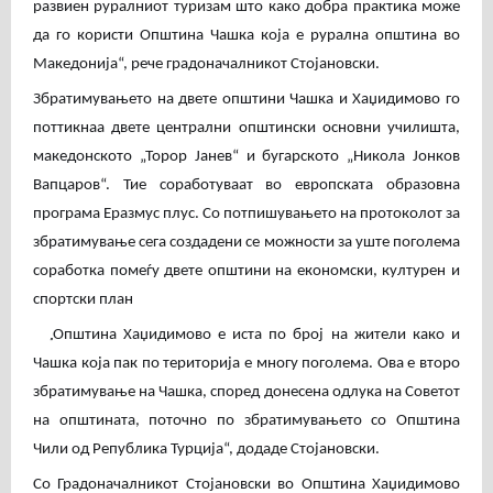
развиен руралниот туризам што како добра практика може
да го користи Општина Чашка која е рурална општина во
Македонија“, рече градоначалникот Стојановски.
Збратимувањето на двете општини Чашка и Хаџидимово го
поттикнаа двете централни општински основни училишта,
македонското „Торор Јанев“ и бугарското „Никола Јонков
Вапцаров“. Тие соработуваат во европската образовна
програма Еразмус плус. Со потпишувањето на протоколот за
збратимување сега создадени се можности за уште поголема
соработка помеѓу двете општини на економски, културен и
спортски план
Општина Хаџидимово е иста по број на жители како и
,,
Чашка која пак по територија е многу поголема. Ова е второ
збратимување на Чашка, според донесена одлука на Советот
на општината, поточно по збратимувањето со Општина
Чили од Република Турција“, додаде Стојановски.
Со Градоначалникот Стојановски во Општина Хаџидимово