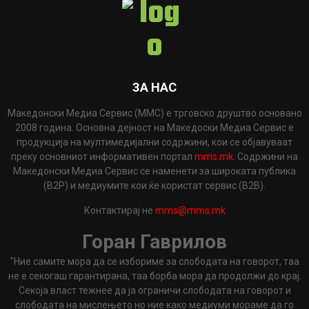
ЗА НАС
Македонски Медиа Сервис (ММС) е трговско друштво основано
2008 година. Основна дејност на Македоски Медиа Сервис е
продукција на мултимедијални содржини, кои се објавуваат
преку основниот информативен портал
mms.mk
. Содржини на
Македонски Медиа Сервис се наменети за широката публика
(B2P) и медиумите кои ќе користат сервис (B2B).
Контактирај не
mms@mms.mk
Горан Гаврилов
"Ние самите мора да се избориме за слободата на говорот, таа
не е секогаш гарантирана, таа борба мора да продолжи до крај.
Секоја власт тежнее да ја ограничи слободата на говорот и
слободата на мислењето но ние како медиуми мораме да го