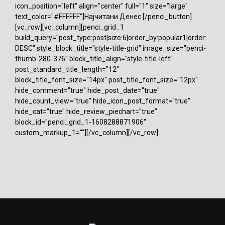
icon_position="left" align="center" full="1" size="large"
text_color="#FFFFFF"]Најчитани Денес [/penci_button]
[vc_row][vc_column][penci_grid_1
build_query="post_type:post|size:6|order_by:popular1|order:
DESC" style_block_title="style-title-grid" image_size="penci-
thumb-280-376" block_title_align="style-title-left"
post_standard_title_length="12"
block_title_font_size="14px" post_title_font_size="12px"
hide_comment="true" hide_post_date="true"
hide_count_view="true" hide_icon_post_format="true"
hide_cat="true" hide_review_piechart="true"
block_id="penci_grid_1-1608288871906"
custom_markup_1=""][/vc_column][/vc_row]