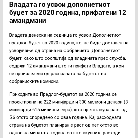
Владата го усвои дополнетиот
буџет за 2020 година, прифатени 12
амандмани
Владата денеска на седница го усвои Дополнетиот
предлог-буџет за 2020 година, кој ќе биде доставен на
усвојување од страна на Собранието. Дополнетиот
буџет, како што соопштија од владината прес служба,
содржи 12 амандмани што ги прифати Владата, а кои
се произлезени од расправата за буџетот во
собраниските комисии.
Приходите во Предлог-буџетот за 2020 година се
проектирани на 222 милијарди и 300 милиони денари (3
милијарди 615 милиони евра), што претставува раст од
5,6 отсто споредено со оваа година. Кај расходната
страна на буџетот планиран е раст од пет отсто во
однос на минатата година со што вкупните расходи