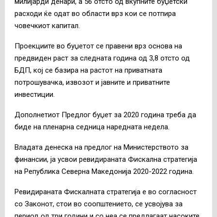
милијарди денари, а 56 отсто од вкупните буџетски
расходи ќе одат во области врз кои се потпира
човечкиот капитал.
Проекциите во буџетот се правени врз основа на
предвиден раст за следната година од 3,8 отсто од
БДП, кој се базира на растот на приватната
потрошувачка, извозот и јавните и приватните
инвестиции.
Дополнетиот Предлог буџет за 2020 година треба да
биде на пленарна седница наредната недела.
Владата денеска на предлог на Министерството за
финансии, ја усвои ревидираната Фискална стратегија
на Република Северна Македонија 2020-2022 година.
Ревидираната Фискалната стратегија е во согласност
со Законот, стои во соопштението, се усвојува за
период од три години и со неа се предлагаат насоките