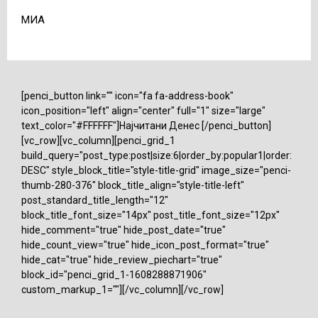
МИА
[penci_button link="" icon="fa fa-address-book"
icon_position="left" align="center" full="1" size="large"
text_color="#FFFFFF"]Најчитани Денес [/penci_button]
[vc_row][vc_column][penci_grid_1
build_query="post_type:post|size:6|order_by:popular1|order:
DESC" style_block_title="style-title-grid" image_size="penci-
thumb-280-376" block_title_align="style-title-left"
post_standard_title_length="12"
block_title_font_size="14px" post_title_font_size="12px"
hide_comment="true" hide_post_date="true"
hide_count_view="true" hide_icon_post_format="true"
hide_cat="true" hide_review_piechart="true"
block_id="penci_grid_1-1608288871906"
custom_markup_1=""][/vc_column][/vc_row]