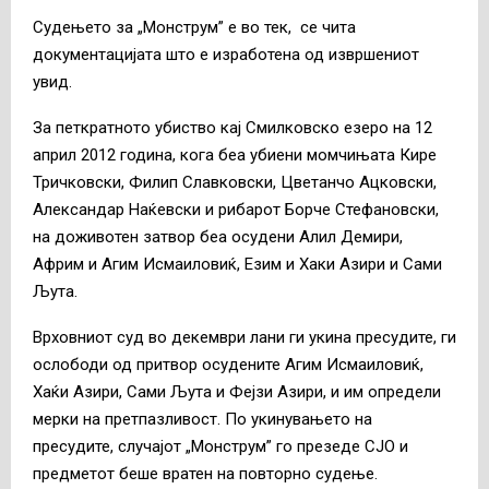
Судењето за „Монструм” е во тек, се чита
документацијата што е изработена од извршениот
увид.
За петкратното убиство кај Смилковско езеро на 12
април 2012 година, кога беа убиени момчињата Кире
Тричковски, Филип Славковски, Цветанчо Ацковски,
Александар Наќевски и рибарот Борче Стефановски,
на доживотен затвор беа осудени Алил Демири,
Африм и Агим Исмаиловиќ, Езим и Хаки Азири и Сами
Љута.
Врховниот суд во декември лани ги укина пресудите, ги
ослободи од притвор осудените Агим Исмаиловиќ,
Хаќи Азири, Сами Љута и Фејзи Азири, и им определи
мерки на претпазливост. По укинувањето на
пресудите, случајот „Монструм” го презеде СЈО и
предметот беше вратен на повторно судење.