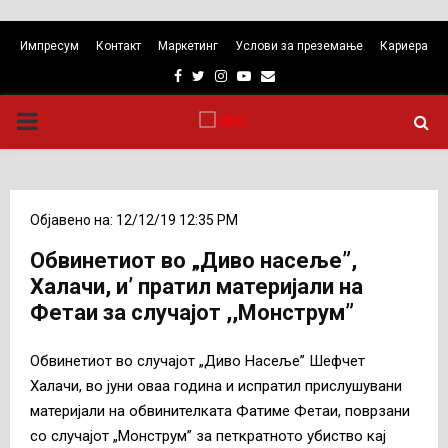
Импресум
Контакт
Маркетинг
Услови за преземање
Кариера
Facebook
Twitter
Instagram
Youtube
Email
PRIMARY
MENU
Објавено на: 12/12/19 12:35 PM
Обвинетиот во „Диво насеље”,
Халачи, и’ пратил материјали на
Фетаи за случајот ,,Монструм”
Обвинетиот во случајот „Диво Насеље” Шефчет
Халачи, во јуни оваа година и испратил прислушувани
материјали на обвинителката Фатиме Фетаи, поврзани
со случајот „Монструм” за петкратното убиство кај