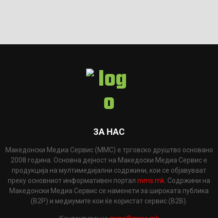
ЗА НАС
Македонски Медиа Сервис (ММС) е трговско друштво основано
2008 година. Основна дејност на Македоски Медиа Сервис е
продукција на мултимедијални содржини, кои се објавуваат
преку основниот информативен портал
mms.mk
. Содржини на
Македонски Медиа Сервис се наменети за широката публика
(B2P) и медиумите кои ќе користат сервис (B2B).