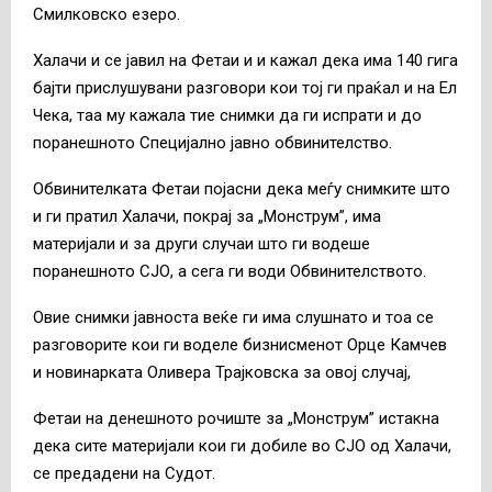
Смилковско езеро.
Халачи и се јавил на Фетаи и и кажал дека има 140 гига
бајти прислушувани разговори кои тој ги праќал и на Ел
Чека, таа му кажала тие снимки да ги испрати и до
поранешното Специјално јавно обвинителство.
Обвинителката Фетаи појасни дека меѓу снимките што
и ги пратил Халачи, покрај за „Монструм”, има
материјали и за други случаи што ги водеше
поранешното СЈО, а сега ги води Обвинителството.
Овие снимки јавноста веќе ги има слушнато и тоа се
разговорите кои ги воделе бизнисменот Орце Камчев
и новинарката Оливера Трајковска за овој случај,
Фетаи на денешното рочиште за „Монструм” истакна
дека сите материјали кои ги добиле во СЈО од Халачи,
се предадени на Судот.