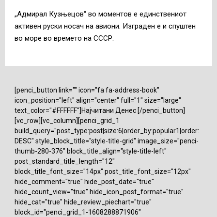
„Адмирал Кузњецов“ во моментов е единствениот
активен руски носач на авиони. Изграден е и спуштен
во море во времето на СССР.
[penci_button link="" icon="fa fa-address-book"
icon_position="left" align="center" full="1" size="large"
text_color="#FFFFFF"]Најчитани Денес [/penci_button]
[vc_row][vc_column][penci_grid_1
build_query="post_type:post|size:6|order_by:popular1|order:
DESC" style_block_title="style-title-grid" image_size="penci-
thumb-280-376" block_title_align="style-title-left"
post_standard_title_length="12"
block_title_font_size="14px" post_title_font_size="12px"
hide_comment="true" hide_post_date="true"
hide_count_view="true" hide_icon_post_format="true"
hide_cat="true" hide_review_piechart="true"
block_id="penci_grid_1-1608288871906"