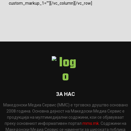
custom_markup_1=""][/vc_column][/vc_row]
ЗА НАС
Македонски Медиа Сервис (ММС) е трговско друштво основано
2008 година. Основна дејност на Македоски Медиа Сервис е
продукција на мултимедијални содржини, кои се објавуваат
преку основниот информативен портал
mms.mk
. Содржини на
Македонски Медиа Сервис се наменети за широката публика