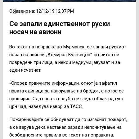
Објавено на: 12/12/19 12:07 PM
Се запали единствениот руски
носач на авиони
Во текот на поправка во Мурманск, се запали рускиот
носач на авиони „Адмирал Кузњецов“ и притоа се
повредени три лица, а некои медиуми јавуваат и за
еден исчезнат.
-Според првичните информации, огнот ја зафатил
првата единица за напојување на бродот, а потоа се
проширил. Од горната палуба се гледа облак од густ
црн чад, наведува извор за ТАСС.
Пожарникарите се обидуваат да го изгаснат пожарот,
а се верува дека настанал заради непочитување на
безбедносните правила во текот на поправката.