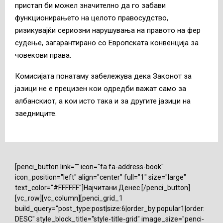
пристап би можел значително да го забави
функционирањето на целото правосудство,
ризикувајќи сериозни нарушувања на правото на фер
судење, загарантирано со Европската конвенција за
човекови права.
Комисијата понатаму забележува дека Законот за
јазици не е прецизен кои одредби важат само за
албанскиот, а кои исто така и за другите јазици на
заедниците.
[penci_button link="" icon="fa fa-address-book"
icon_position="left" align="center" full="1" size="large"
text_color="#FFFFFF"]Најчитани Денес [/penci_button]
[vc_row][vc_column][penci_grid_1
build_query="post_type:post|size:6|order_by:popular1|order:
DESC" style_block_title="style-title-grid" image_size="penci-