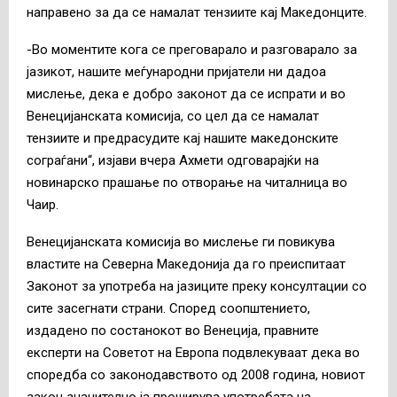
направено за да се намалат тензиите кај Македонците.
-Во моментите кога се преговарало и разговарало за
јазикот, нашите меѓународни пријатели ни дадоа
мислење, дека е добро законот да се испрати и во
Венецијанската комисија, со цел да се намалат
тензиите и предрасудите кај нашите македонските
сограѓани“, изјави вчера Ахмети одговарајќи на
новинарско прашање по отворање на читалница во
Чаир.
Венецијанската комисија в
о мислење
ги повикува
властите на Северна Македонија да го преиспитаат
Законот за употреба на јазиците преку консултации со
сите засегнати страни.
Според соопштението,
издадено по состанокот во Венеција, правните
експерти на Советот на Европа подвлекуваат дека во
споредба со законодавството од 2008 година, новиот
закон значително ја проширува употребата на