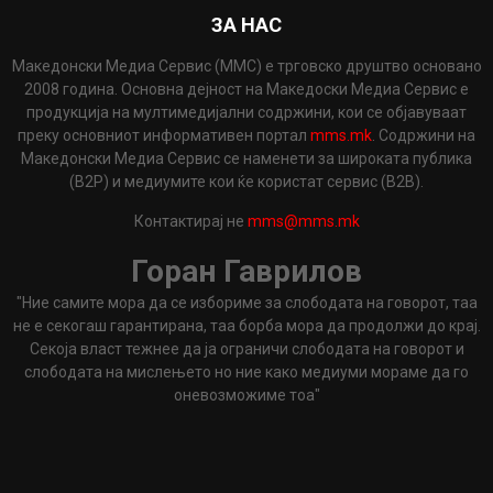
ЗА НАС
Македонски Медиа Сервис (ММС) е трговско друштво основано
2008 година. Основна дејност на Македоски Медиа Сервис е
продукција на мултимедијални содржини, кои се објавуваат
преку основниот информативен портал
mms.mk
. Содржини на
Македонски Медиа Сервис се наменети за широката публика
(B2P) и медиумите кои ќе користат сервис (B2B).
Контактирај не
mms@mms.mk
Горан Гаврилов
"Ние самите мора да се избориме за слободата на говорот, таа
не е секогаш гарантирана, таа борба мора да продолжи до крај.
Секоја власт тежнее да ја ограничи слободата на говорот и
слободата на мислењето но ние како медиуми мораме да го
оневозможиме тоа"