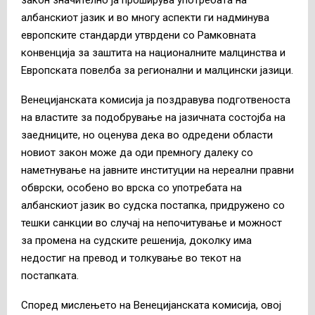
албанскиот јазик и во многу аспекти ги надминува
европските стандарди утврдени со Рамковната
конвенција за заштита на националните малцинства и
Европската повелба за регионални и малцински јазици.
Венецијанската комисија ја поздравува подготвеноста
на властите за подобрување на јазичната состојба на
заедниците, но оценува дека во одредени области
новиот закон може да оди премногу далеку со
наметнување на јавните институции на нереални правни
обврски, особено во врска со употребата на
албанскиот јазик во судска постапка, придружено со
тешки санкции во случај на непочитување и можност
за промена на судските решенија, доколку има
недостиг на превод и толкување во текот на
постапката.
Според мислењето на Венецијанската комисија, овој