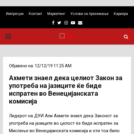
Импресум
Контакт
Маркетинг
Услови за преземање
Кариера
Facebook
Twitter
Instagram
Youtube
Email
PRIMARY
MENU
Објавено на: 12/12/19 11:25 AM
Ахмети знаел дека целиот Закон за
употреба на јазиците ќе биде
испратен во Венецијанската
комисија
Лидерот на ДУИ Али Ахмети знаел дека Законот за
употреба на јазиците во целост ќе биде испратен за
Мислење во Венецијанската комисија и оти тоа било