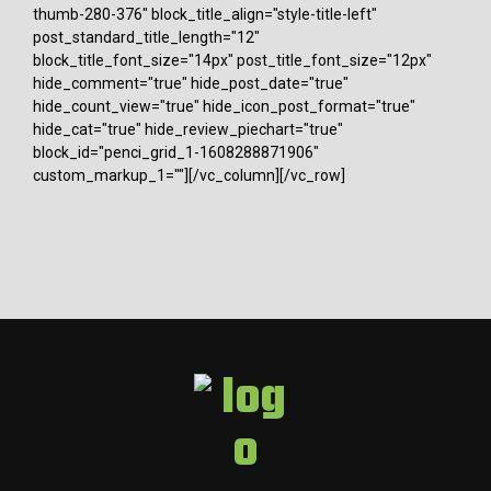
thumb-280-376" block_title_align="style-title-left"
post_standard_title_length="12"
block_title_font_size="14px" post_title_font_size="12px"
hide_comment="true" hide_post_date="true"
hide_count_view="true" hide_icon_post_format="true"
hide_cat="true" hide_review_piechart="true"
block_id="penci_grid_1-1608288871906"
custom_markup_1=""][/vc_column][/vc_row]