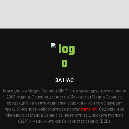
ЗА НАС
Македонски Медиа Сервис (ММС) е трговско друштво основано
2008 година. Основна дејност на Македоски Медиа Сервис е
продукција на мултимедијални содржини, кои се објавуваат
преку основниот информативен портал
mms.mk
. Содржини на
Македонски Медиа Сервис се наменети за широката публика
(B2P) и медиумите кои ќе користат сервис (B2B).