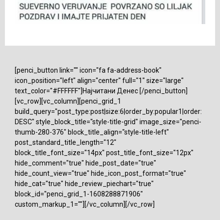
[penci_button link="" icon="fa fa-address-book"
icon_position="left" align="center" full="1" size="large"
text_color="#FFFFFF"]Најчитани Денес [/penci_button]
[vc_row][vc_column][penci_grid_1
build_query="post_type:post|size:6|order_by:popular1|order:
DESC" style_block_title="style-title-grid" image_size="penci-
thumb-280-376" block_title_align="style-title-left"
post_standard_title_length="12"
block_title_font_size="14px" post_title_font_size="12px"
hide_comment="true" hide_post_date="true"
hide_count_view="true" hide_icon_post_format="true"
hide_cat="true" hide_review_piechart="true"
block_id="penci_grid_1-1608288871906"
custom_markup_1=""][/vc_column][/vc_row]