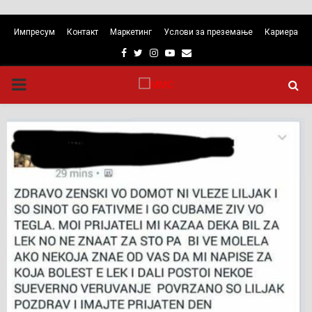
Импресум
Контакт
Маркетинг
Услови за преземање
Кариера
Facebook
Twitter
Instagram
Youtube
Email
PRIMARY
MENU