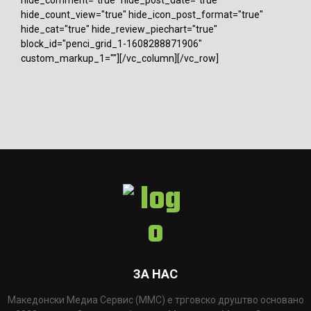
hide_count_view="true" hide_icon_post_format="true"
hide_cat="true" hide_review_piechart="true"
block_id="penci_grid_1-1608288871906"
custom_markup_1=""][/vc_column][/vc_row]
ЗА НАС
Македонски Медиа Сервис (ММС) е трговско друштво основано