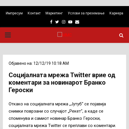
Импресум
Контакт
Маркетинг
Услови за преземање
Кариера
Facebook
Twitter
Instagram
Youtube
Email
PRIMARY
MENU
Објавено на: 12/12/19 10:18 AM
Социјалната мрежа Twitter врие од
коментари за новинарот Бранко
Героски
Откако на социјалната мрежа „Јутуб“ се појавија
снимки поврзани со случајот „Рекет“, а каде се
споменува и самиот новинар Бранко Героски,
социјалната мрежа Twitter се преплави со коментари.