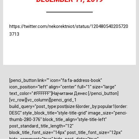
https://twitter.com/nekorektniot/status/120480540205720
3713
[penci_button link="" icon="fa fa-address-book"
icon_position="left" align="center" full="1" size="large"
text_color="#FFFFFF"]Најчитани Денес [/penci_button]
[vc_row][vc_column][penci_grid_1
build_query="post_type:post|size:6|order_by:popular1|order:
DESC" style_block_title="style-title-grid" image_size="penci-
thumb-280-376" block_title_align="style-title-left"
post_standard_title_length="12"
block_title_font_size="14px" post_title_font_size="12px"
hide_comment="true" hide_post_date="true"